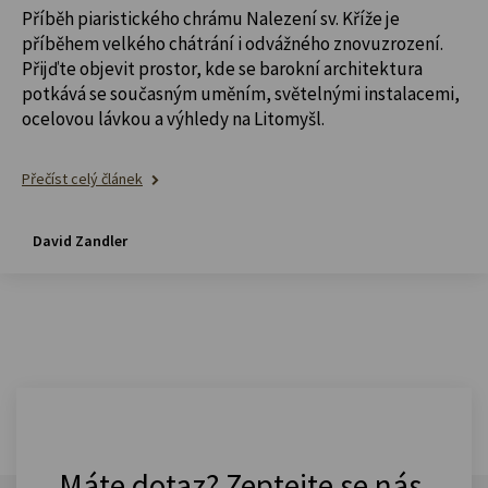
Příběh piaristického chrámu Nalezení sv. Kříže je
příběhem velkého chátrání i odvážného znovuzrození.
Přijďte objevit prostor, kde se barokní architektura
potkává se současným uměním, světelnými instalacemi,
ocelovou lávkou a výhledy na Litomyšl.
Přečíst celý článek
David Zandler
Máte dotaz? Zeptejte se nás.