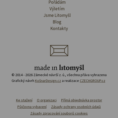
Pořádám
Výletím
Jsme Litomyšl
Blog
Kontakty
© 2014 - 2026 Zámecké návrší z. ú., všechna přáva vyhrazena
Grafický návrh
KošnarDesign.cz
a realizace
CZECHGROUP.cz
Ke stažení
O organizaci
Přímá objednávka prostor
Půjčovna vybavení
Zásady ochrany osobních údajů
Zásady zpracování souborů cookies