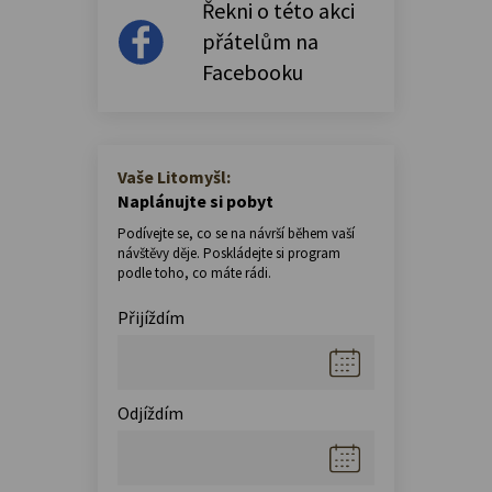
Řekni o této akci
přátelům na
Facebooku
Vaše Litomyšl:
Naplánujte si pobyt
Podívejte se, co se na návrší během vaší
návštěvy děje. Poskládejte si program
podle toho, co máte rádi.
Přijíždím
Odjíždím