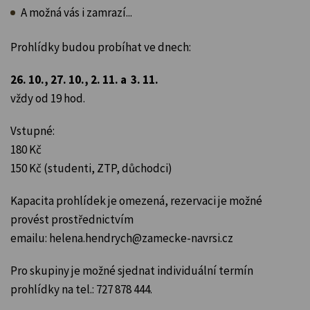
A možná vás i zamrazí...
Prohlídky budou probíhat ve dnech:
26. 10., 27. 10., 2. 11. a 3. 11.
vždy od 19 hod.
Vstupné:
180 Kč
150 Kč (studenti, ZTP, důchodci)
Kapacita prohlídek je omezená, rezervaci je možné
provést prostřednictvím
emailu: helena.hendrych@zamecke-navrsi.cz
Pro skupiny je možné sjednat individuální termín
prohlídky na tel.: 727 878 444.