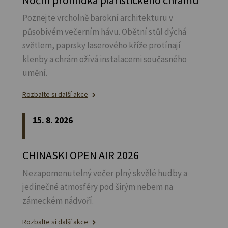
Poznejte vrcholně barokní architekturu v
působivém večerním hávu. Obětní stůl dýchá
světlem, paprsky laserového kříže protínají
klenby a chrám ožívá instalacemi současného
umění.
Rozbalte si další akce
15. 8. 2026
CHINASKI OPEN AIR 2026
Nezapomenutelný večer plný skvělé hudby a
jedinečné atmosféry pod širým nebem na
zámeckém nádvoří.
Rozbalte si další akce