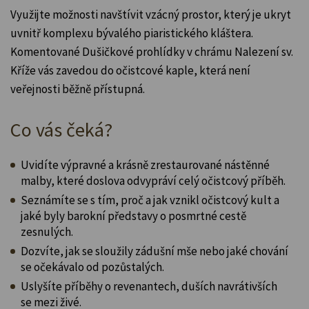
Využijte možnosti navštívit vzácný prostor, který je ukryt
uvnitř komplexu bývalého piaristického kláštera.
Komentované Dušičkové prohlídky v chrámu Nalezení sv.
Kříže vás zavedou do očistcové kaple, která není
veřejnosti běžně přístupná.
Co vás čeká?
Uvidíte výpravné a krásně zrestaurované nástěnné
malby, které doslova odvypráví celý očistcový příběh.
Seznámíte se s tím, proč a jak vznikl očistcový kult a
jaké byly barokní představy o posmrtné cestě
zesnulých.
Dozvíte, jak se sloužily zádušní mše nebo jaké chování
se očekávalo od pozůstalých.
Uslyšíte příběhy o revenantech, duších navrátivších
se mezi živé.