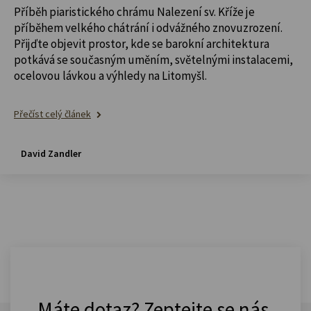
Příběh piaristického chrámu Nalezení sv. Kříže je
příběhem velkého chátrání i odvážného znovuzrození.
Přijďte objevit prostor, kde se barokní architektura
potkává se současným uměním, světelnými instalacemi,
ocelovou lávkou a výhledy na Litomyšl.
Přečíst celý článek
David Zandler
Máte dotaz? Zeptejte se nás.