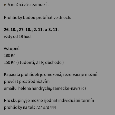
A možná vás i zamrazí...
Prohlídky budou probíhat ve dnech:
26. 10., 27. 10., 2. 11. a 3. 11.
vždy od 19 hod.
Vstupné:
180 Kč
150 Kč (studenti, ZTP, důchodci)
Kapacita prohlídek je omezená, rezervaci je možné
provést prostřednictvím
emailu: helena.hendrych@zamecke-navrsi.cz
Pro skupiny je možné sjednat individuální termín
prohlídky na tel.: 727 878 444.