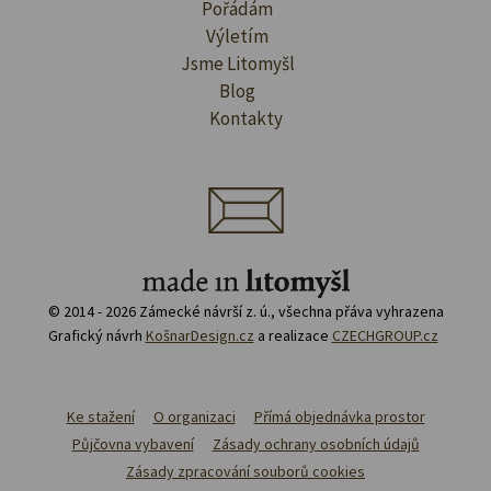
Pořádám
Výletím
Jsme Litomyšl
Blog
Kontakty
© 2014 - 2026 Zámecké návrší z. ú., všechna přáva vyhrazena
Grafický návrh
KošnarDesign.cz
a realizace
CZECHGROUP.cz
Ke stažení
O organizaci
Přímá objednávka prostor
Půjčovna vybavení
Zásady ochrany osobních údajů
Zásady zpracování souborů cookies