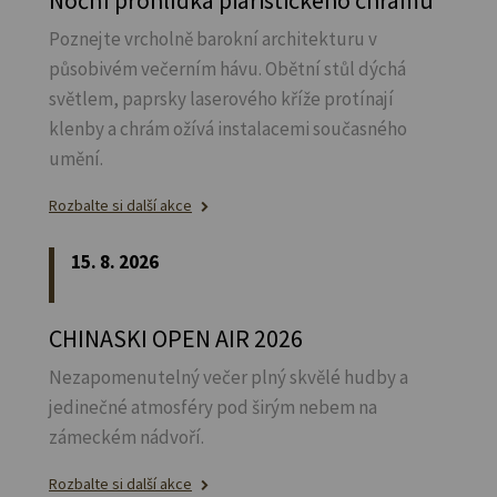
Poznejte vrcholně barokní architekturu v
působivém večerním hávu. Obětní stůl dýchá
světlem, paprsky laserového kříže protínají
klenby a chrám ožívá instalacemi současného
umění.
Rozbalte si další akce
15. 8. 2026
CHINASKI OPEN AIR 2026
Nezapomenutelný večer plný skvělé hudby a
jedinečné atmosféry pod širým nebem na
zámeckém nádvoří.
Rozbalte si další akce