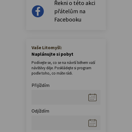
Řekni o této akci
přátelům na
Facebooku
Vaše Litomyšl:
Naplánujte si pobyt
Podívejte se, co se na návrší během vaší
návštěvy děje. Poskládejte si program
podle toho, co máte rádi.
Přijíždím
Odjíždím