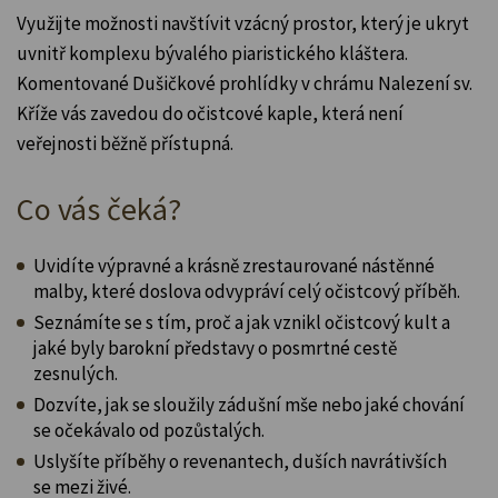
Využijte možnosti navštívit vzácný prostor, který je ukryt
uvnitř komplexu bývalého piaristického kláštera.
Komentované Dušičkové prohlídky v chrámu Nalezení sv.
Kříže vás zavedou do očistcové kaple, která není
veřejnosti běžně přístupná.
Co vás čeká?
Uvidíte výpravné a krásně zrestaurované nástěnné
malby, které doslova odvypráví celý očistcový příběh.
Seznámíte se s tím, proč a jak vznikl očistcový kult a
jaké byly barokní představy o posmrtné cestě
zesnulých.
Dozvíte, jak se sloužily zádušní mše nebo jaké chování
se očekávalo od pozůstalých.
Uslyšíte příběhy o revenantech, duších navrátivších
se mezi živé.