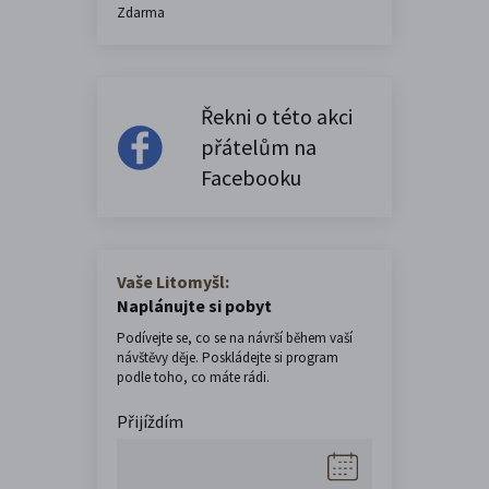
Zdarma
Řekni o této akci
přátelům na
Facebooku
Vaše Litomyšl:
Naplánujte si pobyt
Podívejte se, co se na návrší během vaší
návštěvy děje. Poskládejte si program
podle toho, co máte rádi.
Přijíždím