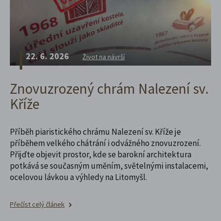
22. 6. 2026
Život na návrší
Znovuzrozený chrám Nalezení sv.
Kříže
Příběh piaristického chrámu Nalezení sv. Kříže je
příběhem velkého chátrání i odvážného znovuzrození.
Přijďte objevit prostor, kde se barokní architektura
potkává se současným uměním, světelnými instalacemi,
ocelovou lávkou a výhledy na Litomyšl.
Přečíst celý článek