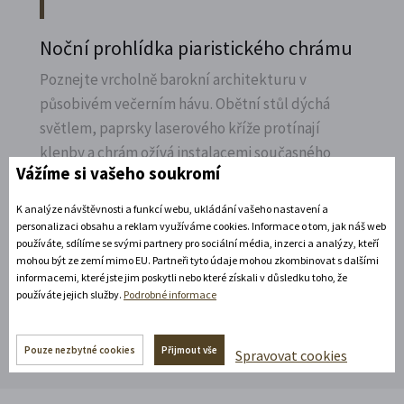
Noční prohlídka piaristického chrámu
Poznejte vrcholně barokní architekturu v
působivém večerním hávu. Obětní stůl dýchá
světlem, paprsky laserového kříže protínají
klenby a chrám ožívá instalacemi současného
Vážíme si vašeho soukromí
umění.
K analýze návštěvnosti a funkcí webu, ukládání vašeho nastavení a
Rozbalte si další akce
personalizaci obsahu a reklam využíváme cookies. Informace o tom, jak náš web
používáte, sdílíme se svými partnery pro sociální média, inzerci a analýzy, kteří
mohou být ze zemí mimo EU. Partneři tyto údaje mohou zkombinovat s dalšími
informacemi, které jste jim poskytli nebo které získali v důsledku toho, že
Rozbalte si další akce
používáte jejich služby.
Podrobné informace
Pouze nezbytné cookies
Přijmout vše
Spravovat cookies