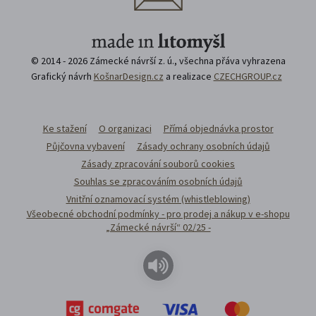
© 2014 - 2026 Zámecké návrší z. ú., všechna přáva vyhrazena
Grafický návrh
KošnarDesign.cz
a realizace
CZECHGROUP.cz
Ke stažení
O organizaci
Přímá objednávka prostor
Půjčovna vybavení
Zásady ochrany osobních údajů
Zásady zpracování souborů cookies
Souhlas se zpracováním osobních údajů
Vnitřní oznamovací systém (whistleblowing)
Všeobecné obchodní podmínky - pro prodej a nákup v e-shopu
„Zámecké návrší“ 02/25 -