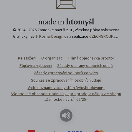
© 2014 - 2026 Zámecké návrší z. ú., všechna přáva vyhrazena
Grafický návrh
KošnarDesign.cz
a realizace
CZECHGROUP.cz
Ke stažení
O organizaci
Přímá objednávka prostor
Půjčovna vybavení
Zásady ochrany osobních údajů
Zásady zpracování souborů cookies
Souhlas se zpracováním osobních údajů
Vnitřní oznamovací systém (whistleblowing)
Všeobecné obchodní podmínky - pro prodej a nákup v e-shopu
„Zámecké návrší“ 02/25 -