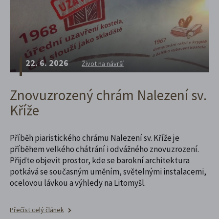
22. 6. 2026
Život na návrší
Znovuzrozený chrám Nalezení sv.
Kříže
Příběh piaristického chrámu Nalezení sv. Kříže je
příběhem velkého chátrání i odvážného znovuzrození.
Přijďte objevit prostor, kde se barokní architektura
potkává se současným uměním, světelnými instalacemi,
ocelovou lávkou a výhledy na Litomyšl.
Přečíst celý článek