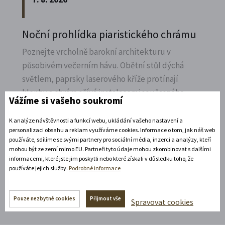
Noční prohlídka piaristického chrámu
Poznejte vrcholně barokní architekturu v
působivém večerním hávu. Obětní stůl dýchá
světlem, paprsky laserového kříže protínají
klenby a chrám ožívá instalacemi současného
Vážíme si vašeho soukromí
umění.
K analýze návštěvnosti a funkcí webu, ukládání vašeho nastavení a
Rozbalte si další akce
personalizaci obsahu a reklam využíváme cookies. Informace o tom, jak náš web
používáte, sdílíme se svými partnery pro sociální média, inzerci a analýzy, kteří
mohou být ze zemí mimo EU. Partneři tyto údaje mohou zkombinovat s dalšími
informacemi, které jste jim poskytli nebo které získali v důsledku toho, že
Rozbalte si další akce
používáte jejich služby.
Podrobné informace
Pouze nezbytné cookies
Přijmout vše
Spravovat cookies