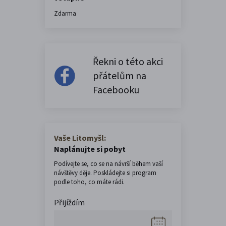
Zdarma
Řekni o této akci
přátelům na
Facebooku
Vaše Litomyšl:
Naplánujte si pobyt
Podívejte se, co se na návrší během vaší
návštěvy děje. Poskládejte si program
podle toho, co máte rádi.
Přijíždím