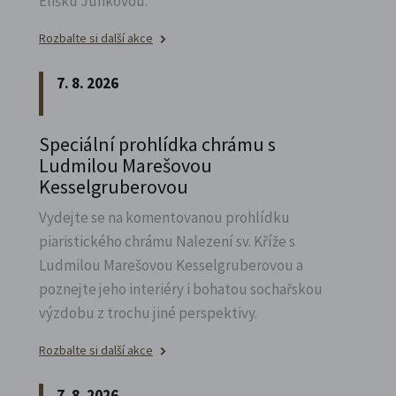
Elišku Junkovou.
Rozbalte si další akce
7. 8. 2026
Speciální prohlídka chrámu s
Ludmilou Marešovou
Kesselgruberovou
Vydejte se na komentovanou prohlídku
piaristického chrámu Nalezení sv.
Kříže s
Ludmilou Marešovou Kesselgruberovou a
poznejte jeho interiéry i bohatou sochařskou
výzdobu z trochu jiné perspektivy.
Rozbalte si další akce
7. 8. 2026