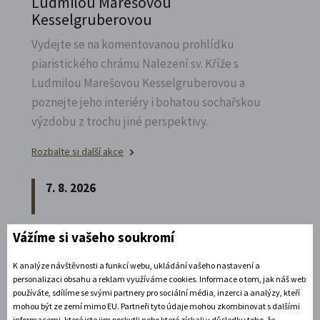
Ludmilou Marešovou
Kesselgruberovou
Vydejte se na komentovanou prohlídku
piaristického chrámu Nalezení sv.
Kříže s
Ludmilou Marešovou Kesselgruberovou a
poznejte jeho interiéry i bohatou sochařskou
výzdobu z trochu jiné perspektivy.
Rozbalte si další akce
7. 8. 2026
Noční prohlídka piaristického chrámu
Vážíme si vašeho soukromí
Poznejte vrcholně barokní architekturu v
K analýze návštěvnosti a funkcí webu, ukládání vašeho nastavení a
personalizaci obsahu a reklam využíváme cookies. Informace o tom, jak náš web
působivém večerním hávu. Obětní stůl dýchá
používáte, sdílíme se svými partnery pro sociální média, inzerci a analýzy, kteří
světlem, paprsky laserového kříže protínají
mohou být ze zemí mimo EU. Partneři tyto údaje mohou zkombinovat s dalšími
klenby a chrám ožívá instalacemi současného
informacemi, které jste jim poskytli nebo které získali v důsledku toho, že