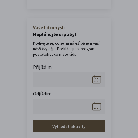
Vaše Litomyšl:
Naplánujte si pobyt
Podívejte se, co se na návrší během vaší
návštěvy děje. Poskládejte si program
podle toho, co máte rádi.
Přijíždím
Odjíždím
Vyhledat aktivity