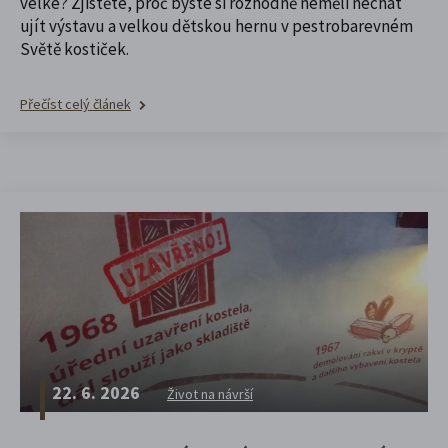
velké? Zjistěte, proč byste si rozhodně neměli nechat
ujít výstavu a velkou dětskou hernu v pestrobarevném
Světě kostiček.
Přečíst celý článek
22. 6. 2026
Život na návrší