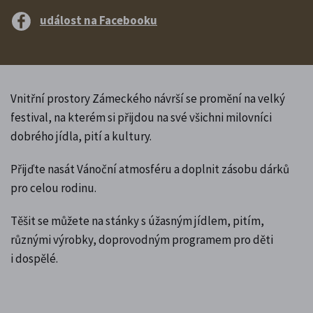
událost na Facebooku
Vnitřní prostory Zámeckého návrší se promění na velký
festival, na kterém si přijdou na své všichni milovníci
dobrého jídla, pití a kultury.
Přijďte nasát Vánoční atmosféru a doplnit zásobu dárků
pro celou rodinu.
Těšit se můžete na stánky s úžasným jídlem, pitím,
různými výrobky, doprovodným programem pro děti
i dospělé.