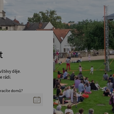
t
vštěvy děje.
 rádi.
vracíte domů?