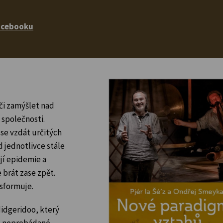
acebooku
či zamýšlet nad
společnosti.
se vzdát určitých
d jednotlivce stále
ují epidemie a
 brát zase zpět.
sformuje.
didgeridoo, který
d neprobádané