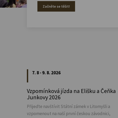
Začněte se těšit!
7. 8 - 9. 8. 2026
Vzpomínková jízda na Elišku a Čeňka
Junkovy 2026
Přijeďte navštívit Státní zámek v Litomyšli a
vzpomenout na naší první českou závodnici,