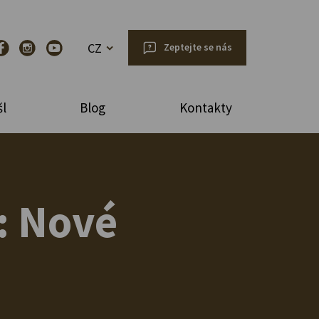
CZ
Zeptejte se nás
l
Blog
Kontakty
l: Nové