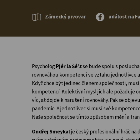
Zámecký pivovar
událost na F
Psycholog
Pjér la Šé'
z
se bude spolu s poslucha
rovnováhou kompetencí ve vztahu jednotlivce a 
Když chce být jedinec členem společnosti, musí 
kompetencí. Kolektivní mysl jich ale požaduje o
víc, až dojde k narušení rovnováhy. Pak se objev
pandemie. A jednotlivec si musí své kompetence
Naše společnost se tímto způsobem mění a tran
Ondřej Smeykal
je český profesionální hráč na 
svým svérázným projevem objevuje nové, dosu