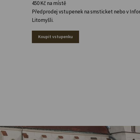
450 Kč na místě
Předprodej vstupenek na smsticket nebo v Info
Litomyšli.
Koupit vstupenku