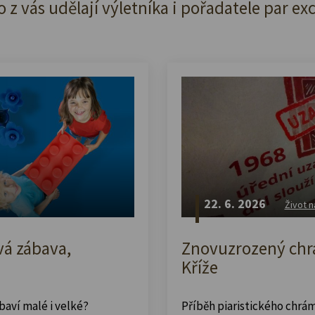
o z vás udělají výletníka i pořadatele par ex
22. 6. 2026
Život n
vá zábava,
Znovuzrozený chrá
Kříže
abaví malé i velké?
Příběh piaristického chrám