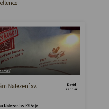
cellence
a návrší
m Nalezení sv.
David
Zandler
u Nalezení sv. Kříže je