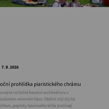
7. 8. 2026
oční prohlídka piaristického chrámu
oznejte vrcholně barokní architekturu v
ůsobivém večerním hávu. Obětní stůl dýchá
větlem, paprsky laserového kříže protínají