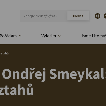
Pořádám
Výletím
Jsme Litomyš
vztahů
 a Ondřej Smeyka
ztahů