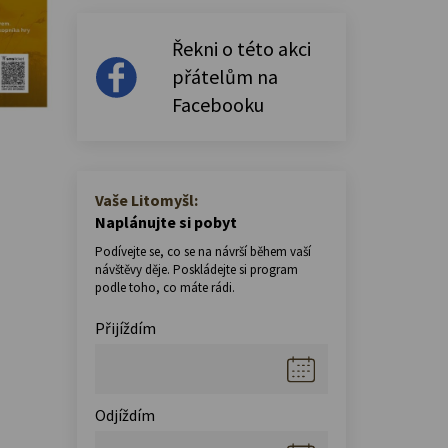
Řekni o této akci
přátelům na
Facebooku
Vaše Litomyšl:
Naplánujte si pobyt
Podívejte se, co se na návrší během vaší
návštěvy děje. Poskládejte si program
podle toho, co máte rádi.
Přijíždím
Odjíždím