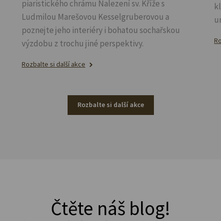
piaristického chrámu Nalezení sv.
Kříže s
k
Ludmilou Marešovou Kesselgruberovou a
u
poznejte jeho interiéry i bohatou sochařskou
Ro
výzdobu z trochu jiné perspektivy.
Rozbalte si další akce
Rozbalte si další akce
Čtěte náš blog!