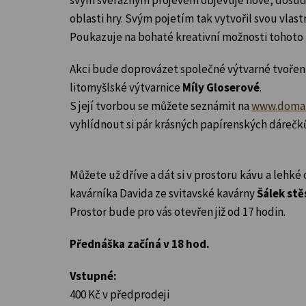
oblasti hry.
Svým pojetím tak vytvořil svou vlastn
Poukazuje na bohaté kreativní možnosti tohoto 
Akci bude doprovázet společné výtvarné tvoře
litomyšlské výtvarnice
Míly Gloserové
.
S její tvorbou se můžete seznámit na
www.doma-a
vyhlídnout si pár krásných papírenských dárečk
Můžete už dříve a dát si v prostoru kávu a lehké
kavárníka Davida ze svitavské kavárny
Šálek stě
Prostor bude pro vás otevřen již od 17 hodin.
Přednáška začíná v 18 hod.
Vstupné:
400 Kč v předprodeji