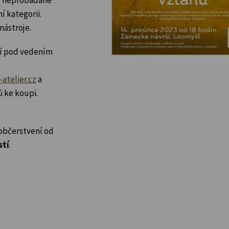
í kategorii.
nástroje.
ní pod vedením
telier.cz
a
ů ke koupi.
 občerstvení od
stí
.