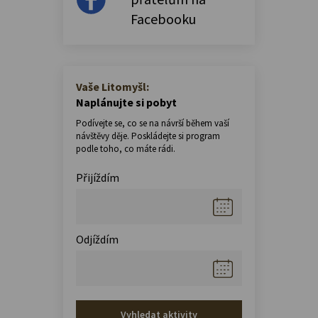
Facebooku
Vaše Litomyšl:
Naplánujte si pobyt
Podívejte se, co se na návrší během vaší
návštěvy děje. Poskládejte si program
podle toho, co máte rádi.
Přijíždím
Odjíždím
Vyhledat aktivity