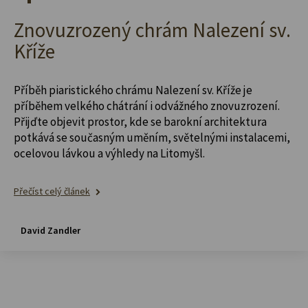
Znovuzrozený chrám Nalezení sv.
Kříže
Příběh piaristického chrámu Nalezení sv. Kříže je
příběhem velkého chátrání i odvážného znovuzrození.
Přijďte objevit prostor, kde se barokní architektura
potkává se současným uměním, světelnými instalacemi,
ocelovou lávkou a výhledy na Litomyšl.
Přečíst celý článek
David Zandler