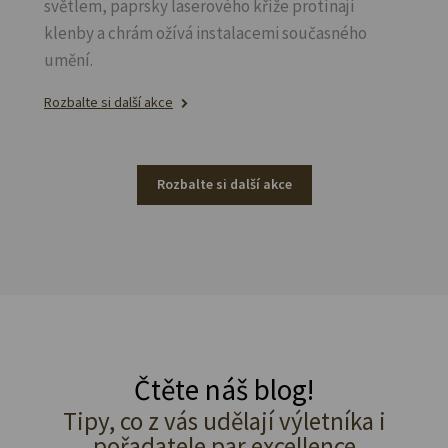
světlem, paprsky laserového kříže protínají
klenby a chrám ožívá instalacemi současného
umění.
Rozbalte si další akce
Rozbalte si další akce
Čtěte náš blog!
Tipy, co z vás udělají výletníka i
pořadatele par excellence