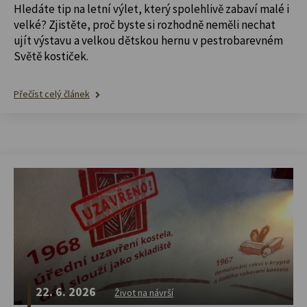
Hledáte tip na letní výlet, který spolehlivě zabaví malé i
velké? Zjistěte, proč byste si rozhodně neměli nechat
ujít výstavu a velkou dětskou hernu v pestrobarevném
Světě kostiček.
Přečíst celý článek
22. 6. 2026
Život na návrší