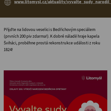
www.litomysl.cz/aktuality/vyvalte_sudy_narodi
Přijďte na lidovou veselici s Bedřichovým speciálem
(prvních 200 piv zdarma!). K dobré náladě hraje kapela
Šviháci, proběhne prostá rekonstrukce události z roku
1824!