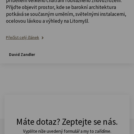
příběhem velkého chátrání i odvážného znovuzrození.
Přijďte objevit prostor, kde se barokní architektura
potkává se současným uměním, světelnými instalacemi,
ocelovou lávkou a výhledy na Litomyšl.
Přečíst celý článek
David Zandler
Máte dotaz? Zeptejte se nás.
Vyplňte níže uvedený formulář a my to zařídíme.