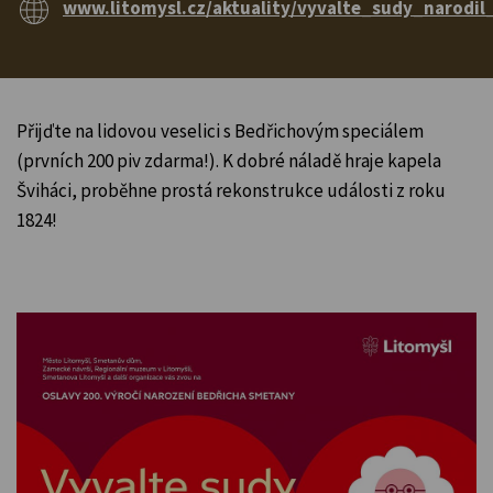
www.litomysl.cz/aktuality/vyvalte_sudy_narodi
Přijďte na lidovou veselici s Bedřichovým speciálem
(prvních 200 piv zdarma!). K dobré náladě hraje kapela
Šviháci, proběhne prostá rekonstrukce události z roku
1824!