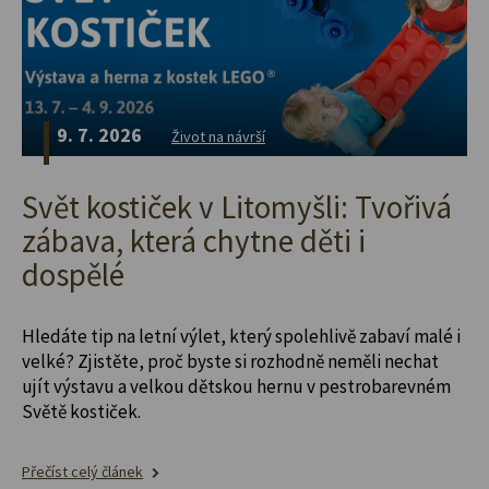
9. 7. 2026
Život na návrší
Svět kostiček v Litomyšli: Tvořivá
zábava, která chytne děti i
dospělé
Hledáte tip na letní výlet, který spolehlivě zabaví malé i
velké? Zjistěte, proč byste si rozhodně neměli nechat
ujít výstavu a velkou dětskou hernu v pestrobarevném
Světě kostiček.
Přečíst celý článek