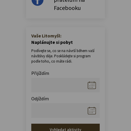
Facebooku
Vaše Litomyšl:
Naplánujte si pobyt
Podívejte se, co se na návrší během vaší
návštěvy děje. Poskládejte si program
podle toho, co máte rádi.
Přijíždím
Odjíždím
Vyhledat aktivity