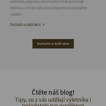
světlem, paprsky laserového kříže protínají
klenby a chrám ožívá instalacemi současného
umění.
Rozbalte si další akce
Rozbalte si další akce
Čtěte náš blog!
Tipy, co z vás udělají výletníka i
pořadatele par excellence