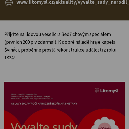
www.litomysl.cz/aktuality/vyvalte_sudy_narodi
Přijďte na lidovou veselici s Bedřichovým speciálem
(prvních 200 piv zdarma!). K dobré náladě hraje kapela
Šviháci, proběhne prostá rekonstrukce události z roku
1824!