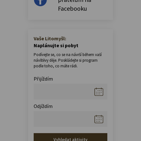
Facebooku
Vaše Litomyšl:
Naplánujte si pobyt
Podívejte se, co se na návrší během vaší
návštěvy děje. Poskládejte si program
podle toho, co máte rádi.
Přijíždím
Odjíždím
Vyhledat aktivity