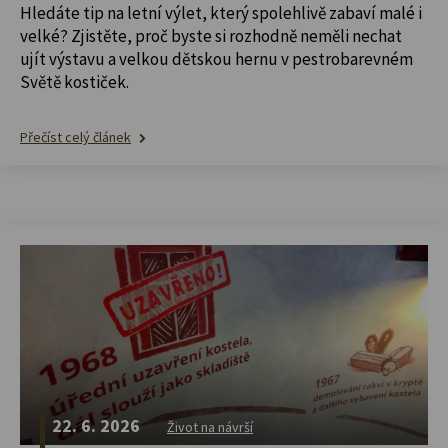
Hledáte tip na letní výlet, který spolehlivě zabaví malé i
velké? Zjistěte, proč byste si rozhodně neměli nechat
ujít výstavu a velkou dětskou hernu v pestrobarevném
Světě kostiček.
Přečíst celý článek
22. 6. 2026
Život na návrší