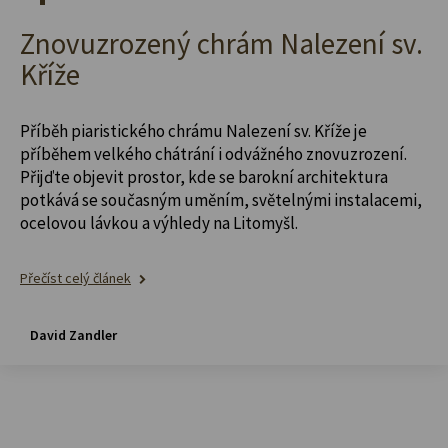
Znovuzrozený chrám Nalezení sv.
Kříže
Příběh piaristického chrámu Nalezení sv. Kříže je
příběhem velkého chátrání i odvážného znovuzrození.
Přijďte objevit prostor, kde se barokní architektura
potkává se současným uměním, světelnými instalacemi,
ocelovou lávkou a výhledy na Litomyšl.
Přečíst celý článek
David Zandler