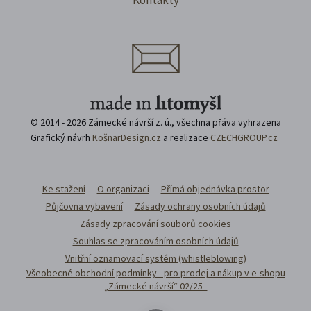
© 2014 - 2026 Zámecké návrší z. ú., všechna přáva vyhrazena
Grafický návrh
KošnarDesign.cz
a realizace
CZECHGROUP.cz
Ke stažení
O organizaci
Přímá objednávka prostor
Půjčovna vybavení
Zásady ochrany osobních údajů
Zásady zpracování souborů cookies
Souhlas se zpracováním osobních údajů
Vnitřní oznamovací systém (whistleblowing)
Všeobecné obchodní podmínky - pro prodej a nákup v e-shopu
„Zámecké návrší“ 02/25 -