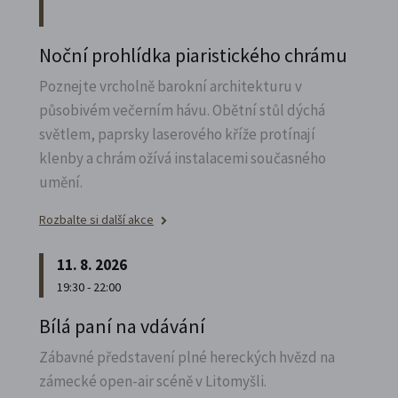
Noční prohlídka piaristického chrámu
Poznejte vrcholně barokní architekturu v
působivém večerním hávu. Obětní stůl dýchá
světlem, paprsky laserového kříže protínají
klenby a chrám ožívá instalacemi současného
umění.
Rozbalte si další akce
11. 8. 2026
19:30 - 22:00
Bílá paní na vdávání
Zábavné představení plné hereckých hvězd na
zámecké open-air scéně v Litomyšli.