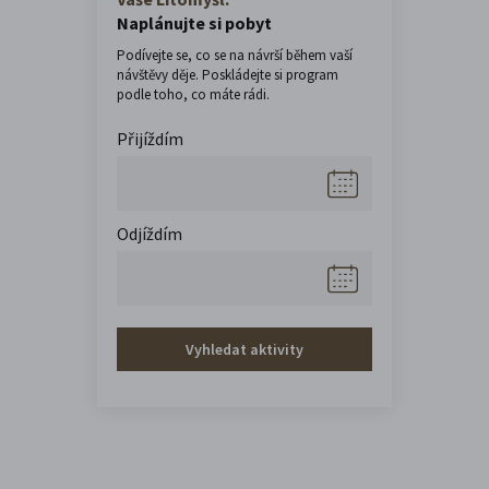
Naplánujte si pobyt
Podívejte se, co se na návrší během vaší
návštěvy děje. Poskládejte si program
podle toho, co máte rádi.
Přijíždím
Odjíždím
Vyhledat aktivity