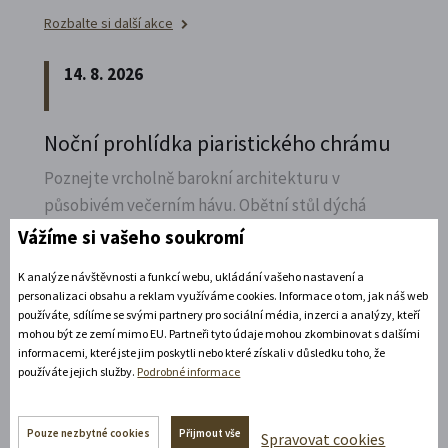
Rozbalte si další akce
14. 8. 2026
Noční prohlídka piaristického chrámu
Poznejte vrcholně barokní architekturu v
působivém večerním hávu. Obětní stůl dýchá
světlem, paprsky laserového kříže protínají
Vážíme si vašeho soukromí
klenby a chrám ožívá instalacemi současného
K analýze návštěvnosti a funkcí webu, ukládání vašeho nastavení a
umění.
personalizaci obsahu a reklam využíváme cookies. Informace o tom, jak náš web
používáte, sdílíme se svými partnery pro sociální média, inzerci a analýzy, kteří
Rozbalte si další akce
mohou být ze zemí mimo EU. Partneři tyto údaje mohou zkombinovat s dalšími
informacemi, které jste jim poskytli nebo které získali v důsledku toho, že
používáte jejich služby.
Podrobné informace
Rozbalte si další akce
Pouze nezbytné cookies
Přijmout vše
Spravovat cookies