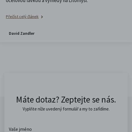
ocelovou lávkou a výhledy na Litomyšl.
Přečíst celý článek
David Zandler
Máte dotaz? Zeptejte se nás.
Vyplňte níže uvedený formulář a my to zařídíme.
Vaše jméno