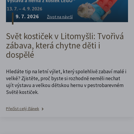
9. 7. 2026
Život na návrší
Svět kostiček v Litomyšli: Tvořivá
zábava, která chytne děti i
dospělé
Hledáte tip na letní výlet, který spolehlivě zabaví malé i
velké? Zjistěte, proč byste si rozhodně neměli nechat
ujít výstavu a velkou dětskou hernu v pestrobarevném
Světě kostiček.
Přečíst celý článek