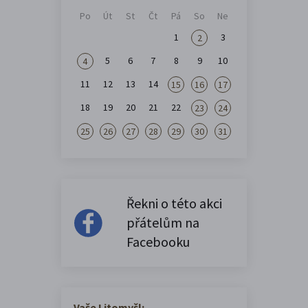
Po
Út
St
Čt
Pá
So
Ne
1
3
2
5
6
7
8
9
10
4
11
12
13
14
15
16
17
18
19
20
21
22
23
24
25
26
27
28
29
30
31
Řekni o této akci
přátelům na
Facebooku
Vaše Litomyšl: