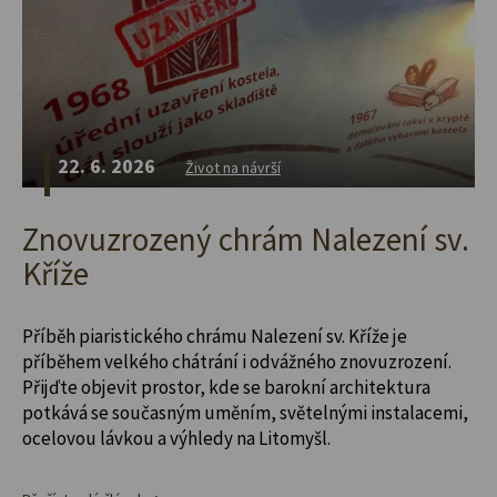
22. 6. 2026
Život na návrší
Znovuzrozený chrám Nalezení sv.
Kříže
Příběh piaristického chrámu Nalezení sv. Kříže je
příběhem velkého chátrání i odvážného znovuzrození.
Přijďte objevit prostor, kde se barokní architektura
potkává se současným uměním, světelnými instalacemi,
ocelovou lávkou a výhledy na Litomyšl.