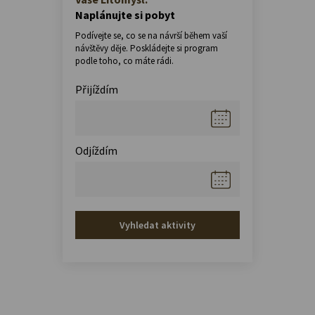
Naplánujte si pobyt
Podívejte se, co se na návrší během vaší
návštěvy děje. Poskládejte si program
podle toho, co máte rádi.
Přijíždím
Odjíždím
Vyhledat aktivity