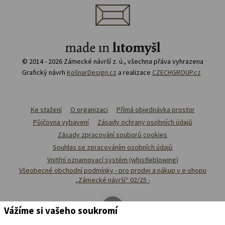
© 2014 - 2026 Zámecké návrší z. ú., všechna přáva vyhrazena
Grafický návrh
KošnarDesign.cz
a realizace
CZECHGROUP.cz
Ke stažení
O organizaci
Přímá objednávka prostor
Půjčovna vybavení
Zásady ochrany osobních údajů
Zásady zpracování souborů cookies
Souhlas se zpracováním osobních údajů
Vnitřní oznamovací systém (whistleblowing)
Všeobecné obchodní podmínky - pro prodej a nákup v e-shopu
„Zámecké návrší“ 02/25 -
Vážíme si vašeho soukromí