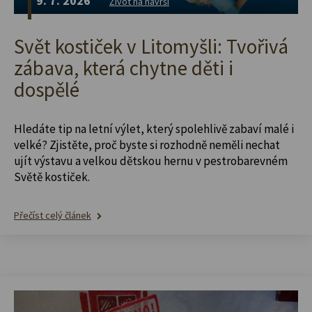
9. 7. 2026
Život na návrší
Svět kostiček v Litomyšli: Tvořivá
zábava, která chytne děti i
dospělé
Hledáte tip na letní výlet, který spolehlivě zabaví malé i
velké? Zjistěte, proč byste si rozhodně neměli nechat
ujít výstavu a velkou dětskou hernu v pestrobarevném
Světě kostiček.
Přečíst celý článek