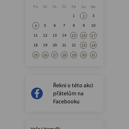
Po
Út
St
Čt
Pá
So
Ne
1
3
2
5
6
7
8
9
10
4
11
12
13
14
15
16
17
18
19
20
21
22
23
24
25
26
27
28
29
30
31
Řekni o této akci
přátelům na
Facebooku
Vaše Litomyšl: