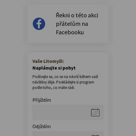
Řekni o této akci
přátelům na
Facebooku
Vaše Litomyšl:
Naplánujte si pobyt
Podívejte se, co se na návrší během vaší
návštěvy děje. Poskládejte si program
podle toho, co máte rádi.
Přijíždím
Odjíždím