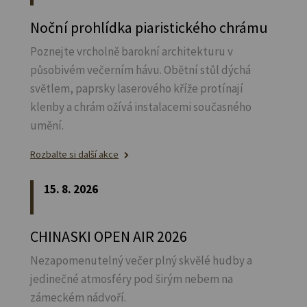
Noční prohlídka piaristického chrámu
Poznejte vrcholně barokní architekturu v
působivém večerním hávu. Obětní stůl dýchá
světlem, paprsky laserového kříže protínají
klenby a chrám ožívá instalacemi současného
umění.
Rozbalte si další akce
15. 8. 2026
CHINASKI OPEN AIR 2026
Nezapomenutelný večer plný skvělé hudby a
jedinečné atmosféry pod širým nebem na
zámeckém nádvoří.