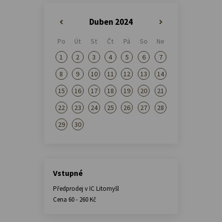
Duben 2024
«
»
Po
Út
St
Čt
Pá
So
Ne
1
2
3
4
5
6
7
8
9
10
11
12
13
14
15
16
17
18
19
20
21
22
23
24
25
26
27
28
29
30
Vstupné
Předprodej v IC Litomyšl
Cena 60 - 260 Kč