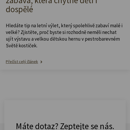
zábava, která chytne děti i
dospělé
Hledáte tip na letní výlet, který spolehlivě zabaví malé i
velké? Zjistěte, proč byste si rozhodně neměli nechat
ujít výstavu a velkou dětskou hernu v pestrobarevném
Světě kostiček.
Přečíst celý článek
Máte dotaz? Zeptejte se nás.