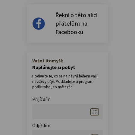
Řekni o této akci
přátelům na
Facebooku
Vaše Litomyšl:
Naplánujte si pobyt
Podívejte se, co se na návrší během vaší
návštěvy děje. Poskládejte si program
podle toho, co máte rádi.
Přijíždím
Odjíždím