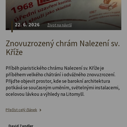
22. 6. 2026
Život na návrší
Znovuzrozený chrám Nalezení sv.
Kříže
Příběh piaristického chrámu Nalezení sv. Kříže je
příběhem velkého chátrání i odvážného znovuzrození.
Přijďte objevit prostor, kde se barokní architektura
potkává se současným uměním, světelnými instalacemi,
ocelovou lávkou a výhledy na Litomyšl.
Přečíst celý článek
David Zandler