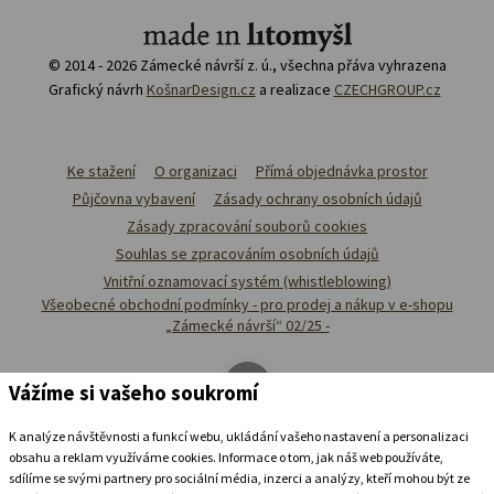
© 2014 - 2026 Zámecké návrší z. ú., všechna přáva vyhrazena
Grafický návrh
KošnarDesign.cz
a realizace
CZECHGROUP.cz
Ke stažení
O organizaci
Přímá objednávka prostor
Půjčovna vybavení
Zásady ochrany osobních údajů
Zásady zpracování souborů cookies
Souhlas se zpracováním osobních údajů
Vnitřní oznamovací systém (whistleblowing)
Všeobecné obchodní podmínky - pro prodej a nákup v e-shopu
„Zámecké návrší“ 02/25 -
Vážíme si vašeho soukromí
K analýze návštěvnosti a funkcí webu, ukládání vašeho nastavení a personalizaci
obsahu a reklam využíváme cookies. Informace o tom, jak náš web používáte,
sdílíme se svými partnery pro sociální média, inzerci a analýzy, kteří mohou být ze