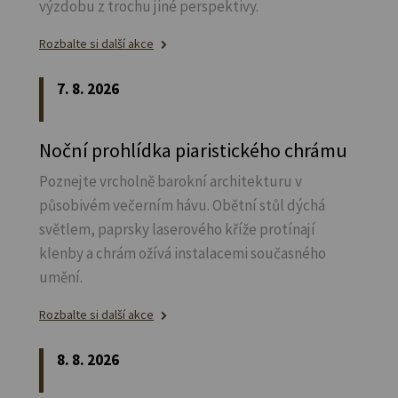
výzdobu z trochu jiné perspektivy.
Rozbalte si další akce
7. 8. 2026
Noční prohlídka piaristického chrámu
Poznejte vrcholně barokní architekturu v
působivém večerním hávu. Obětní stůl dýchá
světlem, paprsky laserového kříže protínají
klenby a chrám ožívá instalacemi současného
umění.
Rozbalte si další akce
8. 8. 2026