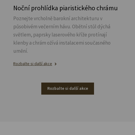
Noční prohlídka piaristického chrámu
Poznejte vrcholně barokní architekturu v
působivém večerním hávu. Obětní stůl dýchá
světlem, paprsky laserového kříže protínají
klenby a chrám ožívá instalacemi současného
umění.
Rozbalte si další akce
Rozbalte si další akce