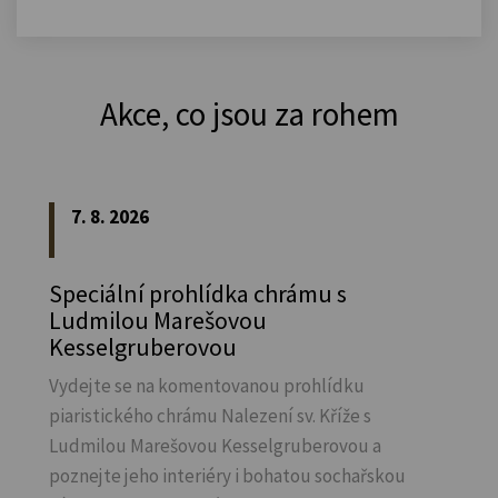
Akce, co jsou za rohem
7. 8. 2026
Speciální prohlídka chrámu s
Ludmilou Marešovou
Kesselgruberovou
Vydejte se na komentovanou prohlídku
piaristického chrámu Nalezení sv.
Kříže s
Ludmilou Marešovou Kesselgruberovou a
poznejte jeho interiéry i bohatou sochařskou