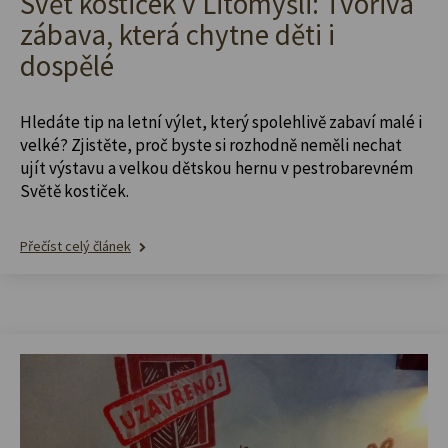
Svět kostiček v Litomyšli: Tvořivá
zábava, která chytne děti i
dospělé
Hledáte tip na letní výlet, který spolehlivě zabaví malé i
velké? Zjistěte, proč byste si rozhodně neměli nechat
ujít výstavu a velkou dětskou hernu v pestrobarevném
Světě kostiček.
Přečíst celý článek