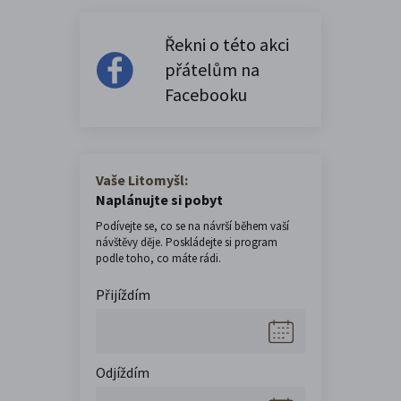
Řekni o této akci
přátelům na
Facebooku
Vaše Litomyšl:
Naplánujte si pobyt
Podívejte se, co se na návrší během vaší
návštěvy děje. Poskládejte si program
podle toho, co máte rádi.
Přijíždím
Odjíždím