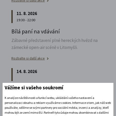
Rozbalte si další akce
11. 8. 2026
19:30 - 22:00
Bílá paní na vdávání
Zábavné představení plné hereckých hvězd na
zámecké open-air scéně v Litomyšli.
Rozbalte si další akce
14. 8. 2026
Vážíme si vašeho soukromí
Noční prohlídka piaristického chrámu
Poznejte vrcholně barokní architekturu v
K analýze návštěvnosti a funkcí webu, ukládání vašeho nastavení a
personalizaci obsahu a reklam využíváme cookies. Informace o tom, jak náš web
působivém večerním hávu. Obětní stůl dýchá
používáte, sdílíme se svými partnery pro sociální média, inzerci a analýzy, kteří
světlem, paprsky laserového kříže protínají
mohou být ze zemí mimo EU. Partneři tyto údaje mohou zkombinovat s dalšími