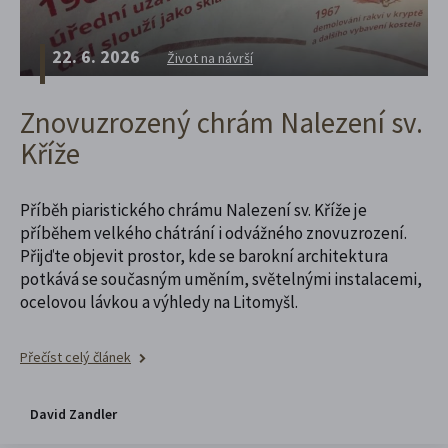
22. 6. 2026
Život na návrší
Znovuzrozený chrám Nalezení sv.
Kříže
Příběh piaristického chrámu Nalezení sv. Kříže je
příběhem velkého chátrání i odvážného znovuzrození.
Přijďte objevit prostor, kde se barokní architektura
potkává se současným uměním, světelnými instalacemi,
ocelovou lávkou a výhledy na Litomyšl.
Přečíst celý článek
David Zandler