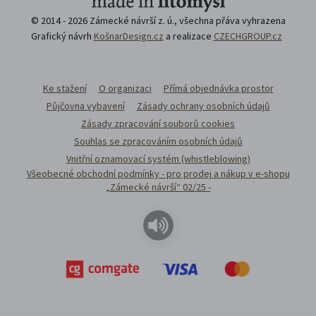
© 2014 - 2026 Zámecké návrší z. ú., všechna přáva vyhrazena
Grafický návrh
KošnarDesign.cz
a realizace
CZECHGROUP.cz
Ke stažení
O organizaci
Přímá objednávka prostor
Půjčovna vybavení
Zásady ochrany osobních údajů
Zásady zpracování souborů cookies
Souhlas se zpracováním osobních údajů
Vnitřní oznamovací systém (whistleblowing)
Všeobecné obchodní podmínky - pro prodej a nákup v e-shopu
„Zámecké návrší“ 02/25 -