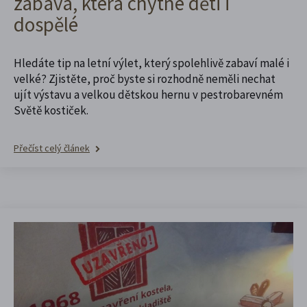
zábava, která chytne děti i
dospělé
Hledáte tip na letní výlet, který spolehlivě zabaví malé i
velké? Zjistěte, proč byste si rozhodně neměli nechat
ujít výstavu a velkou dětskou hernu v pestrobarevném
Světě kostiček.
Přečíst celý článek