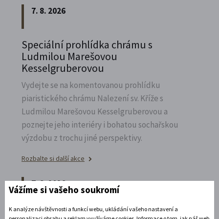
7. 8. 2026
Speciální prohlídka chrámu s
Ludmilou Marešovou
Kesselgruberovou
Vydejte se na komentovanou prohlídku
piaristického chrámu Nalezení sv.
Kříže s
Ludmilou Marešovou Kesselgruberovou a
poznejte jeho interiéry i bohatou sochařskou
výzdobu z trochu jiné perspektivy.
Rozbalte si další akce
7. 8. 2026
Vážíme si vašeho soukromí
K analýze návštěvnosti a funkcí webu, ukládání vašeho nastavení a
Noční prohlídka piaristického chrámu
personalizaci obsahu a reklam využíváme cookies. Informace o tom, jak náš web