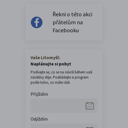
Řekni o této akci
přátelům na
Facebooku
Vaše Litomyšl:
Naplánujte si pobyt
Podívejte se, co se na návrší během vaší
návštěvy děje. Poskládejte si program
podle toho, co máte rádi.
Přijíždím
Odjíždím