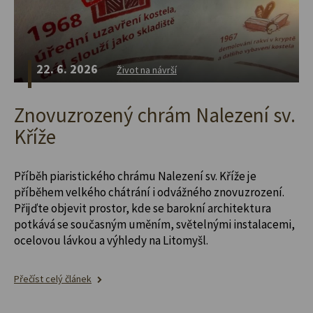
22. 6. 2026
Život na návrší
Znovuzrozený chrám Nalezení sv.
Kříže
Příběh piaristického chrámu Nalezení sv. Kříže je
příběhem velkého chátrání i odvážného znovuzrození.
Přijďte objevit prostor, kde se barokní architektura
potkává se současným uměním, světelnými instalacemi,
ocelovou lávkou a výhledy na Litomyšl.
Přečíst celý článek