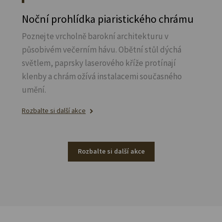
Noční prohlídka piaristického chrámu
Poznejte vrcholně barokní architekturu v
působivém večerním hávu. Obětní stůl dýchá
světlem, paprsky laserového kříže protínají
klenby a chrám ožívá instalacemi současného
umění.
Rozbalte si další akce
Rozbalte si další akce