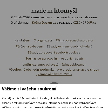
© 2014 - 2026 Zámecké návrší z. ú., všechna přáva vyhrazena
Grafický návrh
KošnarDesign.cz
a realizace
CZECHGROUP.cz
Ke stažení
O organizaci
Přímá objednávka prostor
Půjčovna vybavení
Zásady ochrany osobních údajů
Zásady zpracování souborů cookies
Souhlas se zpracováním osobních údajů
Vnitřní oznamovací systém (whistleblowing)
Všeobecné obchodní podmínky - pro prodej a nákup v e-shopu
„Zámecké návrší“ 02/25 -
Vážíme si vašeho soukromí
K analýze návštěvnosti a funkcí webu, ukládání vašeho nastavení a personalizaci
obsahu a reklam využíváme cookies. Informace o tom, jak náš web používáte,
sdílíme se svými partnery pro sociální média, inzerci a analýzy, kteří mohou být ze