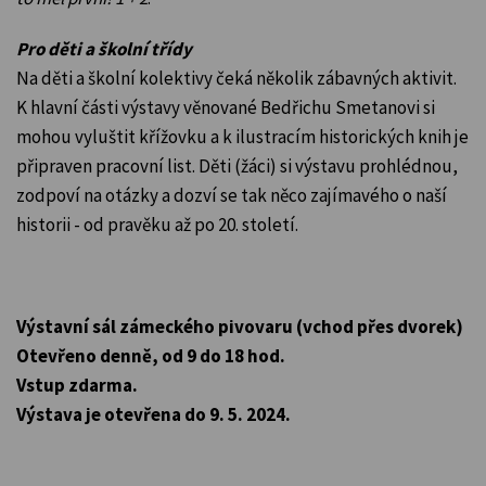
Pro děti a školní třídy
Na děti a školní kolektivy čeká několik zábavných aktivit.
K hlavní části výstavy věnované Bedřichu Smetanovi si
mohou vyluštit křížovku a k ilustracím historických knih je
připraven pracovní list. Děti (žáci) si výstavu prohlédnou,
zodpoví na otázky a dozví se tak něco zajímavého o naší
historii - od pravěku až po 20. století.
Výstavní sál zámeckého pivovaru (vchod přes dvorek)
Otevřeno denně, od 9 do 18 hod.
Vstup zdarma.
Výstava je otevřena do 9. 5. 2024.