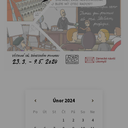
Únor 2024
«
»
Po
Út
St
Čt
Pá
So
Ne
1
2
3
4