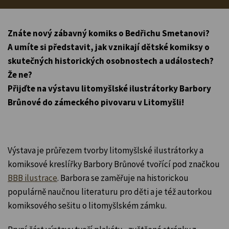
Znáte nový zábavný komiks o Bedřichu Smetanovi?
A umíte si představit, jak vznikají dětské komiksy o
skutečných historických osobnostech a událostech?
Že ne?
Přijďte na výstavu litomyšlské ilustrátorky Barbory
Brůnové do zámeckého pivovaru v Litomyšli!
Výstava je průřezem tvorby litomyšlské ilustrátorky a
komiksové kreslířky Barbory Brůnové tvořící pod značkou
BBB ilustrace
. Barbora se zaměřuje na historickou
populárně naučnou literaturu pro děti a je též autorkou
komiksového sešitu o litomyšlském zámku.