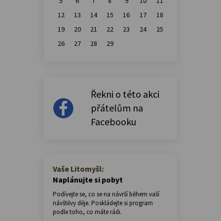
5
6
7
8
9
10
11
12
13
14
15
16
17
18
19
20
21
22
23
24
25
26
27
28
29
Řekni o této akci
přátelům na
Facebooku
Vaše Litomyšl:
Naplánujte si pobyt
Podívejte se, co se na návrší během vaší
návštěvy děje. Poskládejte si program
podle toho, co máte rádi.