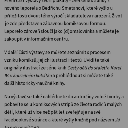
První část výstavy tvoří plakáty - zvětšené stránky z
nového leporela o Bedřichu Smetanovi, které vyšlo
u
příležitosti dvoustého výročí skladatelova narození
. Život
je zde představen zábavnou komiksovou formou.
Leporelo zároveň slouží jako (d)omalovánka a můžete je
zakoupit v informačním centru.
V další části výstavy se můžete seznámit s procesem
vzniku komiksů, jejich ilustrací i textů. Uvidíte také
originály ilustrací ze série knih
Cesty dětí do staletí
a
Karel
IV. v kouzelném kukátku
a prohlédnout si můžete také
další historicky-naučné knihy.
Na výstavě se také nahlédnete do autorčiny volné tvorby a
pobavíte se u komiksových stripů ze života rodičů malých
dětí, které už více než pět let zveřejňuje na své
facebookové stránce a které vyšly knižně pod názvem
Já
to měl první! 1 + 2
.