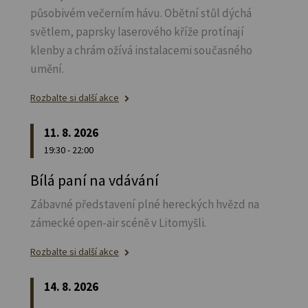
působivém večerním hávu. Obětní stůl dýchá
světlem, paprsky laserového kříže protínají
klenby a chrám ožívá instalacemi současného
umění.
Rozbalte si další akce
11. 8. 2026
19:30 - 22:00
Bílá paní na vdávání
Zábavné představení plné hereckých hvězd na
zámecké open-air scéně v Litomyšli.
Rozbalte si další akce
14. 8. 2026