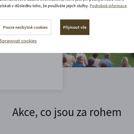
získali v důsledku toho, že používáte jejich služby.
Podrobné informace
vštěvy děje.
 rádi.
Pouze nezbytné cookies
Přijmout vše
vracíte domů?
Spravovat cookies
Akce, co jsou za rohem