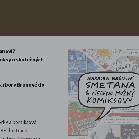
anovi?
omiksy o skutečných
 Barbory Brůnové do
torky a komiksové
BB ilustrace
naučnou literaturu