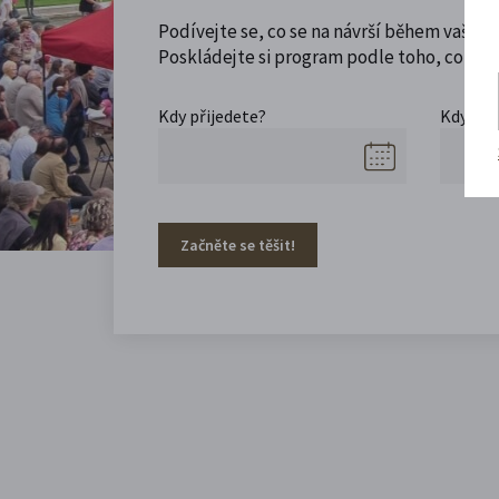
Podívejte se, co se na návrší během vaší ná
Poskládejte si program podle toho, co máte
Kdy přijedete?
Kdy se 
Začněte se těšit!