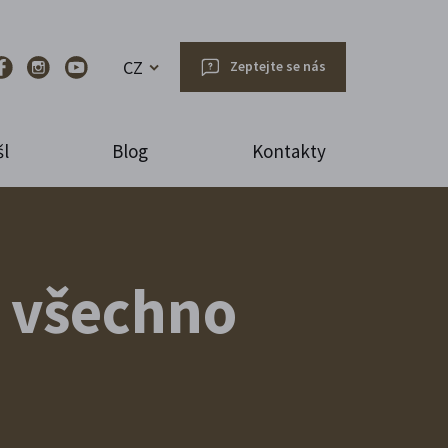
CZ
Zeptejte se nás
l
Blog
Kontakty
 všechno