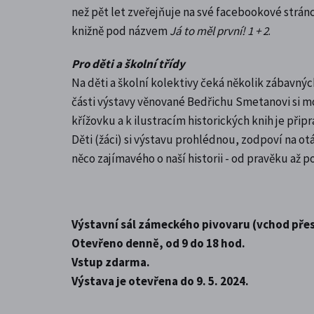
než pět let zveřejňuje na své facebookové stránc
knižně pod názvem
Já to měl první! 1 + 2
.
Pro děti a školní třídy
Na děti a školní kolektivy čeká několik zábavných
části výstavy věnované Bedřichu Smetanovi si m
křížovku a k ilustracím historických knih je připr
Děti (žáci) si výstavu prohlédnou, zodpoví na otá
něco zajímavého o naší historii - od pravěku až po 
Výstavní sál zámeckého pivovaru (vchod pře
Otevřeno denně, od 9 do 18 hod.
Vstup zdarma.
Výstava je otevřena do 9. 5. 2024.