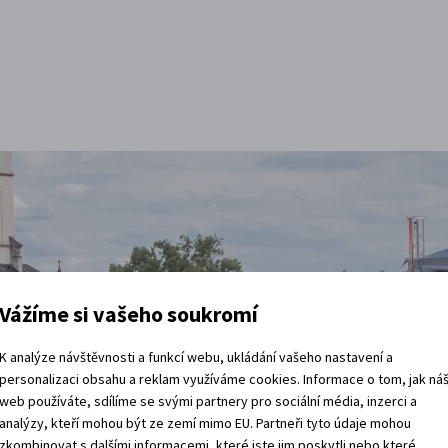
Vážíme si vašeho soukromí
K analýze návštěvnosti a funkcí webu, ukládání vašeho nastavení a
personalizaci obsahu a reklam využíváme cookies. Informace o tom, jak ná
t
web používáte, sdílíme se svými partnery pro sociální média, inzerci a
analýzy, kteří mohou být ze zemí mimo EU. Partneři tyto údaje mohou
zkombinovat s dalšími informacemi, které jste jim poskytli nebo které