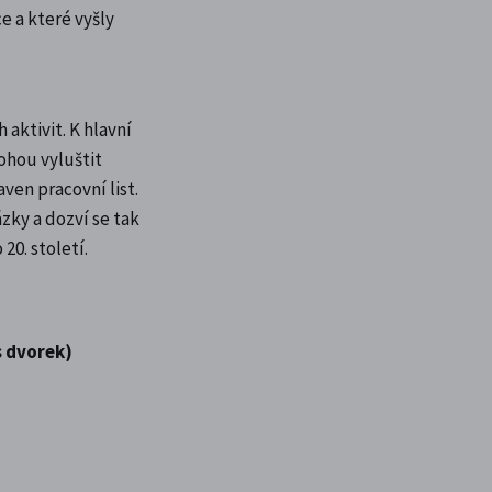
e a které vyšly
 aktivit. K hlavní
ohou vyluštit
aven pracovní list.
zky a dozví se tak
20. století.
s dvorek)