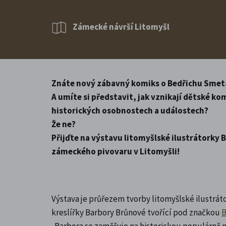
Zámecké návrší Litomyšl
Znáte nový zábavný komiks o Bedřichu Smet
A umíte si představit, jak vznikají dětské k
historických osobnostech a událostech?
Že ne?
Přijďte na výstavu litomyšlské ilustrátorky
zámeckého pivovaru v Litomyšli!
Výstava je průřezem tvorby litomyšlské ilustrá
kreslířky Barbory Brůnové tvořící pod značkou
B
. Barbora se zaměřuje na historickou populárně 