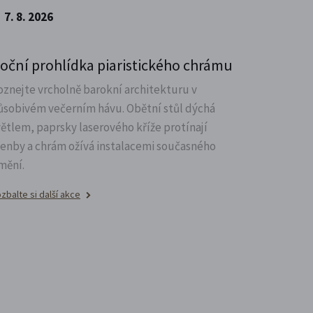
7. 8. 2026
oční prohlídka piaristického chrámu
oznejte vrcholně barokní architekturu v
ůsobivém večerním hávu. Obětní stůl dýchá
větlem, paprsky laserového kříže protínají
lenby a chrám ožívá instalacemi současného
mění.
zbalte si další akce