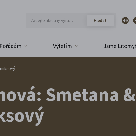
Pořádám
Výletím
Jsme Litomyš
omiksový
nová: Smetana &
ksový