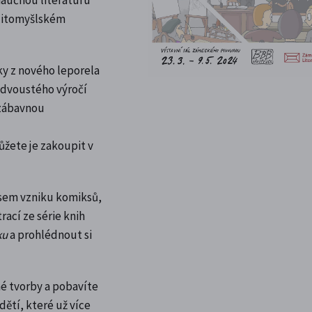
 litomyšlském
nky z nového leporela
i dvoustého výročí
 zábavnou
ůžete je zakoupit v
esem vzniku komiksů,
trací ze série knih
ku
a prohlédnout si
né tvorby a pobavíte
dětí, které už více