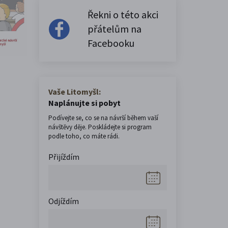
Řekni o této akci
přátelům na
Facebooku
Vaše Litomyšl:
Naplánujte si pobyt
Podívejte se, co se na návrší během vaší
návštěvy děje. Poskládejte si program
podle toho, co máte rádi.
Přijíždím
Odjíždím