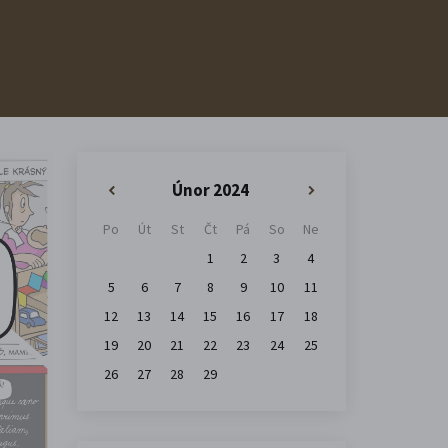
Únor 2024
«
»
Po
Út
St
Čt
Pá
So
Ne
1
2
3
4
5
6
7
8
9
10
11
12
13
14
15
16
17
18
19
20
21
22
23
24
25
26
27
28
29