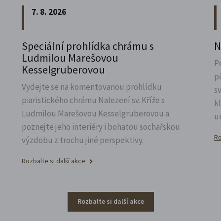
7. 8. 2026
Speciální prohlídka chrámu s
N
Ludmilou Marešovou
P
Kesselgruberovou
p
Vydejte se na komentovanou prohlídku
s
piaristického chrámu Nalezení sv.
Kříže s
k
Ludmilou Marešovou Kesselgruberovou a
u
poznejte jeho interiéry i bohatou sochařskou
Ro
výzdobu z trochu jiné perspektivy.
Rozbalte si další akce
Rozbalte si další akce