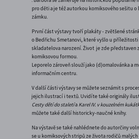
pro děti a je též autorkou komiksového sešitu o
zámku.
První část výstavy tvoří plakáty - zvětšené strá
o Bedřichu Smetanovi, které vyšlo
u příležitost
skladatelova narození
. Život je zde představen
komiksovou formou.
Leporelo zároveň slouží jako (d)omalovánka a m
informačním centru.
V další části výstavy se můžete seznámit s proc
jejich ilustrací i textů. Uvidíte také originály ilus
Cesty dětí do staletí
a
Karel IV. v kouzelném kukát
můžete také další historicky-naučné knihy.
Na výstavě se také nahlédnete do autorčiny vol
se u komiksových stripů ze života rodičů malých 