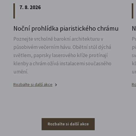
7. 8. 2026
Noční prohlídka piaristického chrámu
N
Poznejte vrcholně barokní architekturu v
P
působivém večerním hávu. Obětní stůl dýchá
p
světlem, paprsky laserového kříže protínají
s
klenby a chrám ožívá instalacemi současného
k
umění.
u
Rozbalte si další akce
Ro
Rozbalte si další akce