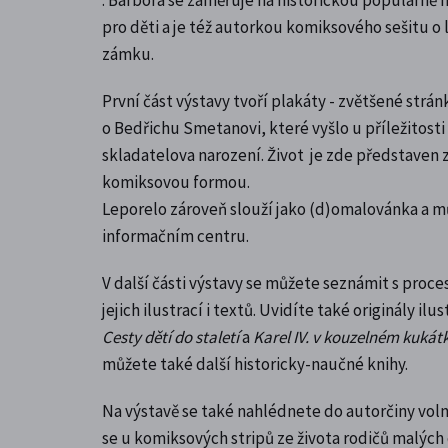
pro děti a je též autorkou komiksového sešitu o
zámku.
První část výstavy tvoří plakáty - zvětšené strá
o Bedřichu Smetanovi, které vyšlo
u příležitost
skladatelova narození
. Život je zde představen
komiksovou formou.
Leporelo zároveň slouží jako (d)omalovánka a m
informačním centru.
V další části výstavy se můžete seznámit s proc
jejich ilustrací i textů. Uvidíte také originály ilus
Cesty dětí do staletí
a
Karel IV. v kouzelném kukát
můžete také další historicky-naučné knihy.
Na výstavě se také nahlédnete do autorčiny vol
se u komiksových stripů ze života rodičů malých 