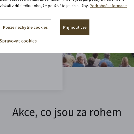
získali v důsledku toho, že používáte jejich služby.
Podrobné informace
vštěvy děje.
 rádi.
Pouze nezbytné cookies
Přijmout vše
vracíte domů?
Spravovat cookies
Akce, co jsou za rohem