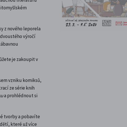
 litomyšlském
nky z nového leporela
i dvoustého výročí
 zábavnou
ůžete je zakoupit v
esem vzniku komiksů,
trací ze série knih
ku
a prohlédnout si
né tvorby a pobavíte
dětí, které už více