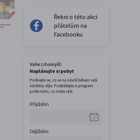
Řekni o této akci
přátelům na
Facebooku
Vaše Litomyšl:
Naplánujte si pobyt
Podívejte se, co se na návrší během vaší
návštěvy děje. Poskládejte si program
podle toho, co máte rádi.
Přijíždím
Odjíždím