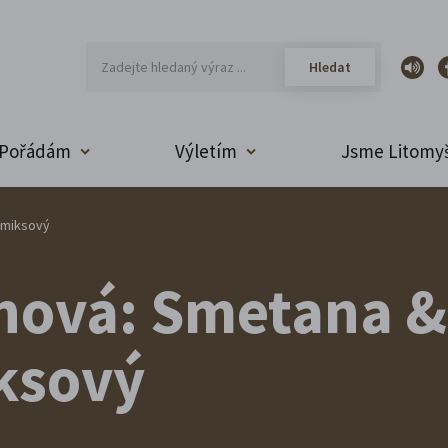
Pořádám
Výletím
Jsme Litomyš
omiksový
nová: Smetana &
ksový