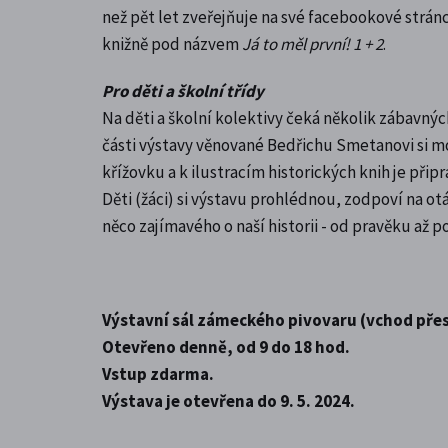
než pět let zveřejňuje na své facebookové stránc
knižně pod názvem
Já to měl první! 1 + 2
.
Pro děti a školní třídy
Na děti a školní kolektivy čeká několik zábavných
části výstavy věnované Bedřichu Smetanovi si m
křížovku a k ilustracím historických knih je připr
Děti (žáci) si výstavu prohlédnou, zodpoví na otá
něco zajímavého o naší historii - od pravěku až po 
Výstavní sál zámeckého pivovaru (vchod pře
Otevřeno denně, od 9 do 18 hod.
Vstup zdarma.
Výstava je otevřena do 9. 5. 2024.