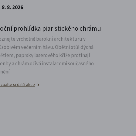
8. 8. 2026
oční prohlídka piaristického chrámu
oznejte vrcholně barokní architekturu v
ůsobivém večerním hávu. Obětní stůl dýchá
větlem, paprsky laserového kříže protínají
lenby a chrám ožívá instalacemi současného
mění.
zbalte si další akce