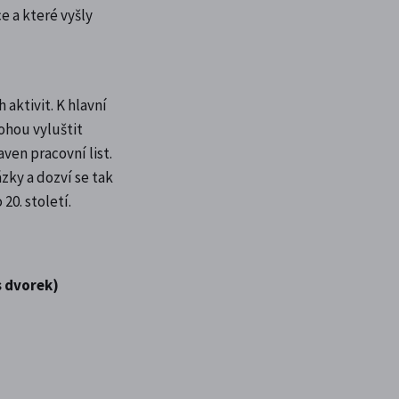
e a které vyšly
 aktivit. K hlavní
ohou vyluštit
aven pracovní list.
zky a dozví se tak
20. století.
s dvorek)