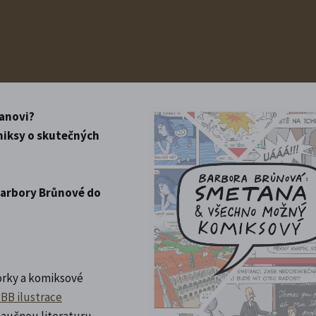
anovi?
omiksy o skutečných
 Barbory Brůnové do
torky a komiksové
BB ilustrace
naučnou literaturu