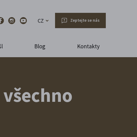
CZ
Zeptejte se nás
l
Blog
Kontakty
 všechno