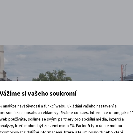
Vážíme si vašeho soukromí
K analýze návštěvnosti a funkcí webu, ukládání vašeho nastavení a
personalizaci obsahu a reklam využíváme cookies. Informace o tom, jak ná
t
web používáte, sdílíme se svými partnery pro sociální média, inzerci a
analýzy, kteří mohou být ze zemí mimo EU. Partneři tyto údaje mohou
zkombinovat s dalšími informacemi, které jste jim poskytli nebo které