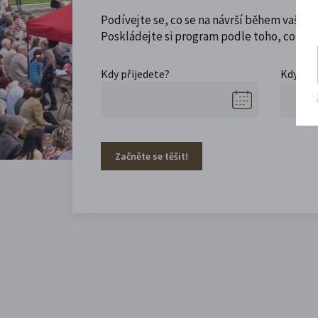
Podívejte se, co se na návrší během vaší ná
Poskládejte si program podle toho, co máte
Kdy přijedete?
Kdy se 
Začněte se těšit!