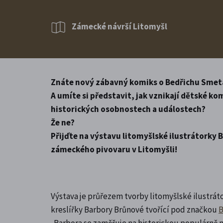
Zámecké návrší Litomyšl
Znáte nový zábavný komiks o Bedřichu Smet
A umíte si představit, jak vznikají dětské k
historických osobnostech a událostech?
Že ne?
Přijďte na výstavu litomyšlské ilustrátorky
zámeckého pivovaru v Litomyšli!
Výstava je průřezem tvorby litomyšlské ilustrá
kreslířky Barbory Brůnové tvořící pod značkou
B
. Barbora se zaměřuje na historickou populárně 