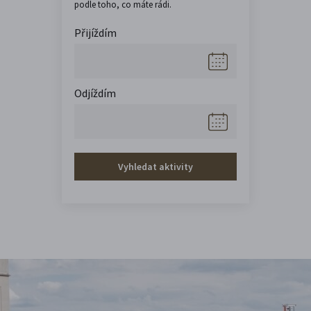
podle toho, co máte rádi.
Přijíždím
Odjíždím
Vyhledat aktivity