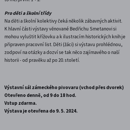
Pro děti a školní třídy
Na děti a školní kolektivy čeká několik zábavných aktivit.
K hlavní části výstavy věnované Bedřichu Smetanovi si
mohou vyluštit křížovku a k ilustracím historických knih je
připraven pracovní list. Děti (žáci) si výstavu prohlédnou,
zodpoví na otázky a dozví se tak něco zajímavého o naší
historii - od pravěku až po 20. století.
Výstavní sál zámeckého pivovaru (vchod přes dvorek)
Otevřeno denně, od 9 do 18 hod.
Vstup zdarma.
Výstava je otevřena do 9. 5. 2024.