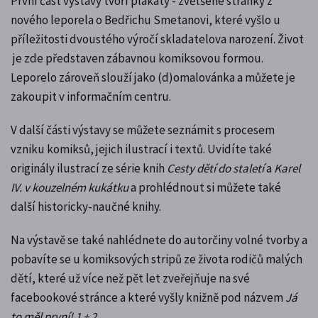
První část výstavy tvoří plakáty - zvětšené stránky z
nového leporela o Bedřichu Smetanovi, které vyšlo
u
příležitosti dvoustého výročí skladatelova narození
. Život
je zde představen zábavnou komiksovou formou.
Leporelo zároveň slouží jako (d)omalovánka a můžete je
zakoupit v informačním centru.
V další části výstavy se můžete seznámit s procesem
vzniku komiksů, jejich ilustrací i textů. Uvidíte také
originály ilustrací ze série knih
Cesty dětí do staletí
a
Karel
IV. v kouzelném kukátku
a prohlédnout si můžete také
další historicky-naučné knihy.
Na výstavě se také nahlédnete do autorčiny volné tvorby a
pobavíte se u komiksových stripů ze života rodičů malých
dětí, které už více než pět let zveřejňuje na své
facebookové stránce a které vyšly knižně pod názvem
Já
to měl první! 1 + 2
.