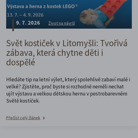
9. 7. 2026
Život na návrší
Svět kostiček v Litomyšli: Tvořivá
zábava, která chytne děti i
dospělé
Hledáte tip na letní výlet, který spolehlivě zabaví malé i
velké? Zjistěte, proč byste si rozhodně neměli nechat
ujít výstavu a velkou dětskou hernu v pestrobarevném
Světě kostiček.
Přečíst celý článek