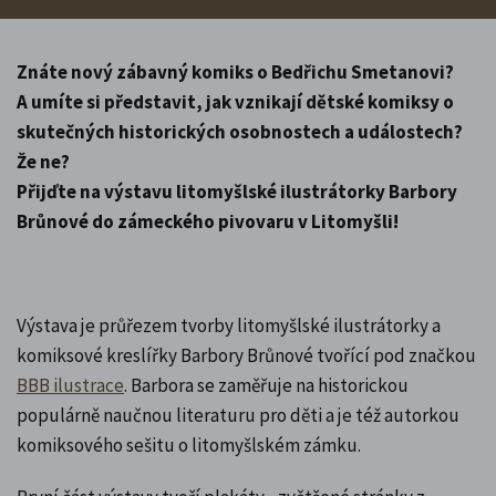
Znáte nový zábavný komiks o Bedřichu Smetanovi?
A umíte si představit, jak vznikají dětské komiksy o
skutečných historických osobnostech a událostech?
Že ne?
Přijďte na výstavu litomyšlské ilustrátorky Barbory
Brůnové do zámeckého pivovaru v Litomyšli!
Výstava je průřezem tvorby litomyšlské ilustrátorky a
komiksové kreslířky Barbory Brůnové tvořící pod značkou
BBB ilustrace
. Barbora se zaměřuje na historickou
populárně naučnou literaturu pro děti a je též autorkou
komiksového sešitu o litomyšlském zámku.