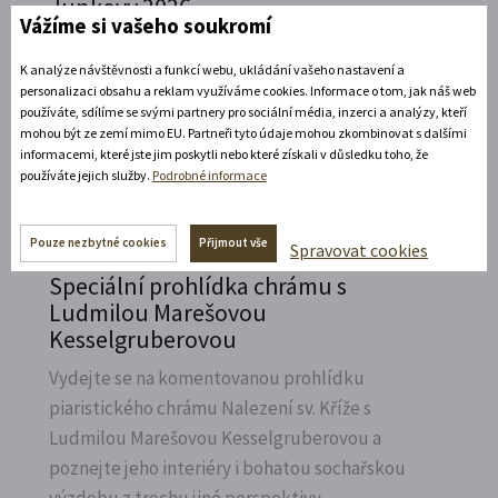
Junkovy 2026
Vážíme si vašeho soukromí
Přijeďte navštívit Státní zámek v Litomyšli a
K analýze návštěvnosti a funkcí webu, ukládání vašeho nastavení a
vzpomenout na naší první českou závodnici,
personalizaci obsahu a reklam využíváme cookies. Informace o tom, jak náš web
Elišku Junkovou.
používáte, sdílíme se svými partnery pro sociální média, inzerci a analýzy, kteří
mohou být ze zemí mimo EU. Partneři tyto údaje mohou zkombinovat s dalšími
Rozbalte si další akce
informacemi, které jste jim poskytli nebo které získali v důsledku toho, že
používáte jejich služby.
Podrobné informace
7. 8. 2026
Pouze nezbytné cookies
Přijmout vše
Spravovat cookies
Speciální prohlídka chrámu s
Ludmilou Marešovou
Kesselgruberovou
Vydejte se na komentovanou prohlídku
piaristického chrámu Nalezení sv.
Kříže s
Ludmilou Marešovou Kesselgruberovou a
poznejte jeho interiéry i bohatou sochařskou
výzdobu z trochu jiné perspektivy.