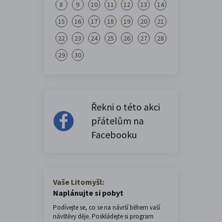
8
9
10
11
12
13
14
15
16
17
18
19
20
21
22
23
24
25
26
27
28
29
30
Řekni o této akci
přátelům na
Facebooku
Vaše Litomyšl:
Naplánujte si pobyt
Podívejte se, co se na návrší během vaší
návštěvy děje. Poskládejte si program