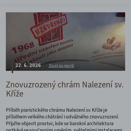
22. 6. 2026
Život na návrší
Znovuzrozený chrám Nalezení sv.
Kříže
Příběh piaristického chrámu Nalezení sv. Kříže je
příběhem velkého chátrání i odvážného znovuzrození.
Přijďte objevit prostor, kde se barokní architektura
potkává se současným uměním, světelnými instalacemi,