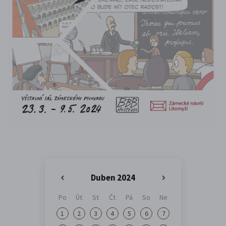
Duben 2024
«
»
Po
Út
St
Čt
Pá
So
Ne
1
2
3
4
5
6
7