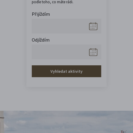
podle toho, co máte rádi.
Přijíždím
Odjíždím
Vyhledat aktivity