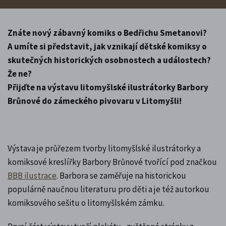
Znáte nový zábavný komiks o Bedřichu Smetanovi?
A umíte si představit, jak vznikají dětské komiksy o
skutečných historických osobnostech a událostech?
Že ne?
Přijďte na výstavu litomyšlské ilustrátorky Barbory
Brůnové do zámeckého pivovaru v Litomyšli!
Výstava je průřezem tvorby litomyšlské ilustrátorky a
komiksové kreslířky Barbory Brůnové tvořící pod značkou
BBB ilustrace
. Barbora se zaměřuje na historickou
populárně naučnou literaturu pro děti a je též autorkou
komiksového sešitu o litomyšlském zámku.