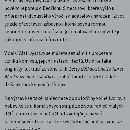
První část výstavy tvoří plakáty - zvětšené stránky z
nového leporela o Bedřichu Smetanovi, které vyšlo
u
příležitosti dvoustého výročí skladatelova narození
. Život
je zde představen zábavnou komiksovou formou.
Leporelo zároveň slouží jako (d)omalovánka a můžete je
zakoupit v informačním centru.
V další části výstavy se můžete seznámit s procesem
vzniku komiksů, jejich ilustrací i textů. Uvidíte také
originály ilustrací ze série knih
Cesty dětí do staletí
a
Karel
IV. v kouzelném kukátku
a prohlédnout si můžete také
další historicky-naučné knihy.
Na výstavě se také nahlédnete do autorčiny volné tvorby a
pobavíte se u komiksových stripů ze života rodičů malých
dětí, které už více než pět let zveřejňuje na své
facebookové stránce a které vyšly knižně pod názvem
Já
to měl první! 1 + 2
.