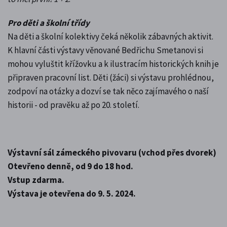
Pro děti a školní třídy
Na děti a školní kolektivy čeká několik zábavných aktivit.
K hlavní části výstavy věnované Bedřichu Smetanovi si
mohou vyluštit křížovku a k ilustracím historických knih je
připraven pracovní list. Děti (žáci) si výstavu prohlédnou,
zodpoví na otázky a dozví se tak něco zajímavého o naší
historii - od pravěku až po 20. století.
Výstavní sál zámeckého pivovaru (vchod přes dvorek)
Otevřeno denně, od 9 do 18 hod.
Vstup zdarma.
Výstava je otevřena do 9. 5. 2024.