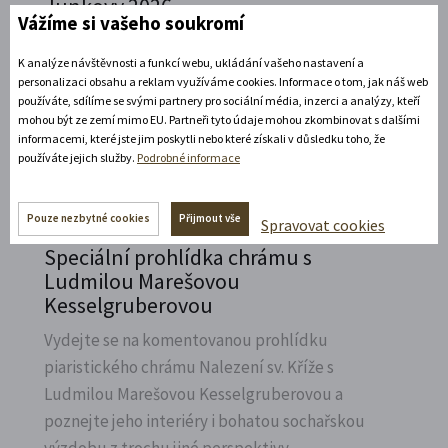
Junkovy 2026
Vážíme si vašeho soukromí
Přijeďte navštívit Státní zámek v Litomyšli a
K analýze návštěvnosti a funkcí webu, ukládání vašeho nastavení a
vzpomenout na naší první českou závodnici,
personalizaci obsahu a reklam využíváme cookies. Informace o tom, jak náš web
Elišku Junkovou.
používáte, sdílíme se svými partnery pro sociální média, inzerci a analýzy, kteří
mohou být ze zemí mimo EU. Partneři tyto údaje mohou zkombinovat s dalšími
Rozbalte si další akce
informacemi, které jste jim poskytli nebo které získali v důsledku toho, že
používáte jejich služby.
Podrobné informace
7. 8. 2026
Pouze nezbytné cookies
Přijmout vše
Spravovat cookies
Speciální prohlídka chrámu s
Ludmilou Marešovou
Kesselgruberovou
Vydejte se na komentovanou prohlídku
piaristického chrámu Nalezení sv.
Kříže s
Ludmilou Marešovou Kesselgruberovou a
poznejte jeho interiéry i bohatou sochařskou
výzdobu z trochu jiné perspektivy.