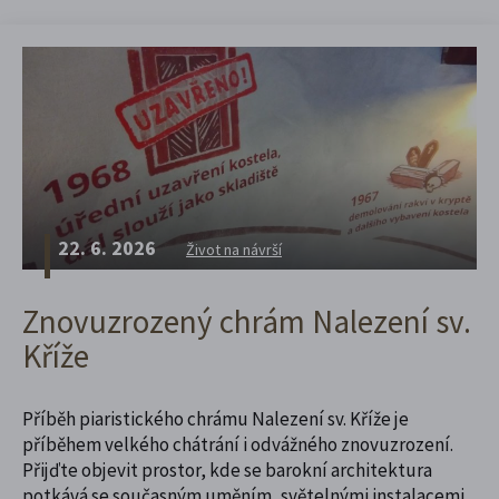
22. 6. 2026
Život na návrší
Znovuzrozený chrám Nalezení sv.
Kříže
Příběh piaristického chrámu Nalezení sv. Kříže je
příběhem velkého chátrání i odvážného znovuzrození.
Přijďte objevit prostor, kde se barokní architektura
potkává se současným uměním, světelnými instalacemi,