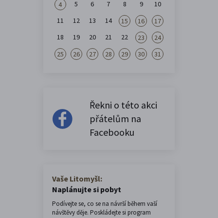
5
6
7
8
9
10
4
11
12
13
14
15
16
17
18
19
20
21
22
23
24
25
26
27
28
29
30
31
Řekni o této akci
přátelům na
Facebooku
Vaše Litomyšl:
Naplánujte si pobyt
Podívejte se, co se na návrší během vaší
návštěvy děje. Poskládejte si program