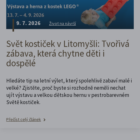
9. 7. 2026
Život na návrší
Svět kostiček v Litomyšli: Tvořivá
zábava, která chytne děti i
dospělé
Hledáte tip na letní výlet, který spolehlivě zabaví malé i
velké? Zjistěte, proč byste si rozhodně neměli nechat
ujít výstavu a velkou dětskou hernu v pestrobarevném
Světě kostiček.
Přečíst celý článek