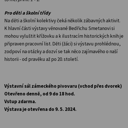
Pro děti a školní třídy
Na děti a školní kolektivy čeká několik zábavných aktivit.
K hlavní části výstavy věnované Bedřichu Smetanovi si
mohou vyluštit křížovku a k ilustracím historických knih je
připraven pracovní list. Děti (žáci) si výstavu prohlédnou,
zodpoví na otázky a dozví se tak něco zajímavého o naší
historii - od pravěku až po 20. století.
Výstavní sál zámeckého pivovaru (vchod přes dvorek)
Otevřeno denně, od 9 do 18 hod.
Vstup zdarma.
Výstava je otevřena do 9. 5. 2024.