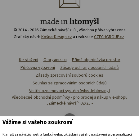
© 2014 - 2026 Zámecké návrší z. ú., všechna přáva vyhrazena
Grafický návrh
KošnarDesign.cz
a realizace
CZECHGROUP.cz
Ke stažení
O organizaci
Přímá objednávka prostor
Půjčovna vybavení
Zásady ochrany osobních údajů
Zásady zpracování souborů cookies
Souhlas se zpracováním osobních údajů
Vnitřní oznamovací systém (whistleblowing)
Všeobecné obchodní podmínky - pro prodej a nákup v e-shopu
„Zámecké návrší“ 02/25 -
Vážíme si vašeho soukromí
K analýze návštěvnosti a funkcí webu, ukládání vašeho nastavení a personalizaci