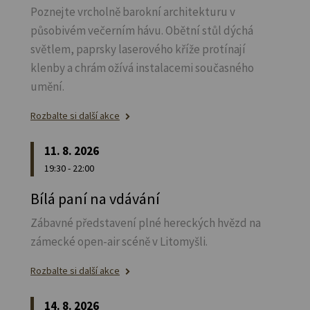
Poznejte vrcholně barokní architekturu v
působivém večerním hávu. Obětní stůl dýchá
světlem, paprsky laserového kříže protínají
klenby a chrám ožívá instalacemi současného
umění.
Rozbalte si další akce
11. 8. 2026
19:30 - 22:00
Bílá paní na vdávání
Zábavné představení plné hereckých hvězd na
zámecké open-air scéně v Litomyšli.
Rozbalte si další akce
14. 8. 2026