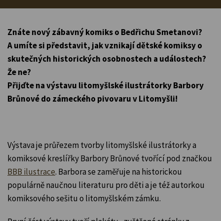
Znáte nový zábavný komiks o Bedřichu Smetanovi?
A umíte si představit, jak vznikají dětské komiksy o
skutečných historických osobnostech a událostech?
Že ne?
Přijďte na výstavu litomyšlské ilustrátorky Barbory
Brůnové do zámeckého pivovaru v Litomyšli!
Výstava je průřezem tvorby litomyšlské ilustrátorky a
komiksové kreslířky Barbory Brůnové tvořící pod značkou
BBB ilustrace
. Barbora se zaměřuje na historickou
populárně naučnou literaturu pro děti a je též autorkou
komiksového sešitu o litomyšlském zámku.