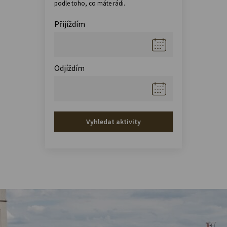
podle toho, co máte rádi.
Přijíždím
Odjíždím
Vyhledat aktivity