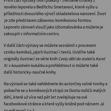
První část výstavy tvoří plakáty - zvětšené stránky z
nového leporela o Bedřichu Smetanovi, které vyšlo
u
příležitosti dvoustého výročí skladatelova narození
. Život
je zde představen zábavnou komiksovou formou.
Leporelo zároveň slouží jako (d)omalovánka a můžete je
zakoupit v informačním centru.
V další části výstavy se můžete seznámit s procesem
vzniku komiksů, jejich ilustrací i textů. Uvidíte také
originály ilustrací ze série knih
Cesty dětí do staletí
a
Karel
IV. v kouzelném kukátku
a prohlédnout si můžete také
další historicky-naučné knihy.
Na výstavě se také nahlédnete do autorčiny volné tvorby a
pobavíte se u komiksových stripů ze života rodičů malých
dětí, které už více než pět let zveřejňuje na své
facebookové stránce a které vyšly knižně pod názvem
Já
to měl první! 1 + 2
.