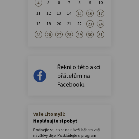
5
6
7
8
9
10
4
11
12
13
14
15
16
17
18
19
20
21
22
23
24
25
26
27
28
29
30
31
Řekni o této akci
přátelům na
Facebooku
Vaše Litomyšl:
Naplánujte si pobyt
Podívejte se, co se na návrší během vaší
návštěvy děje. Poskládejte si program