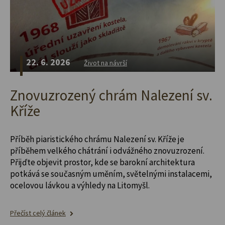
22. 6. 2026
Život na návrší
Znovuzrozený chrám Nalezení sv.
Kříže
Příběh piaristického chrámu Nalezení sv. Kříže je
příběhem velkého chátrání i odvážného znovuzrození.
Přijďte objevit prostor, kde se barokní architektura
potkává se současným uměním, světelnými instalacemi,
ocelovou lávkou a výhledy na Litomyšl.
Přečíst celý článek