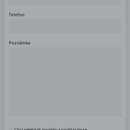
Telefon
Poznámka
Chci odebírat novinky a souhlasím se