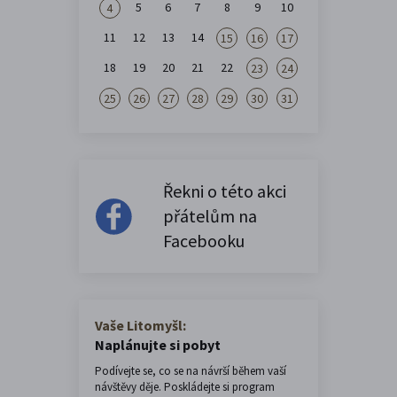
5
6
7
8
9
10
4
11
12
13
14
15
16
17
18
19
20
21
22
23
24
25
26
27
28
29
30
31
Řekni o této akci
přátelům na
Facebooku
Vaše Litomyšl:
Naplánujte si pobyt
Podívejte se, co se na návrší během vaší
návštěvy děje. Poskládejte si program