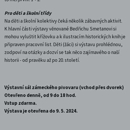
Pro děti a školní třídy
Na děti a školní kolektivy čeká několik zábavných aktivit.
K hlavní části výstavy věnované Bedřichu Smetanovi si
mohou vyluštit křížovku a k ilustracím historických knih je
připraven pracovní list. Děti (žáci) si výstavu prohlédnou,
zodpoví na otázky a dozví se tak něco zajímavého o naší
historii - od pravěku až po 20. století.
Výstavní sál zámeckého pivovaru (vchod přes dvorek)
Otevřeno denně, od 9 do 18 hod.
Vstup zdarma.
Výstava je otevřena do 9. 5. 2024.