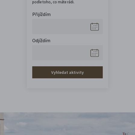
podle toho, co máte rádi.
Přijíždím
Odjíždím
Vyhledat aktivity