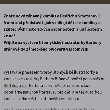
Znáte nový zábavný komiks o Bedřichu Smetanovi?
A umíte si představit, jak vznikají dětské komiksy o
skutečných historických osobnostech a událostech?
Že ne?
Přijďte na výstavu litomyšlské ilustrátorky Barbory
Brůnové do zámeckého pivovaru v Litomyšli!
Výstava je průřezem tvorby litomyšlské ilustrátorky a
komiksové kreslířky Barbory Brůnové tvořící pod značkou
BBB ilustrace
. Barbora se zaměřuje na historickou
populárně naučnou literaturu pro děti a je též autorkou
komiksového sešitu o litomyšlském zámku.