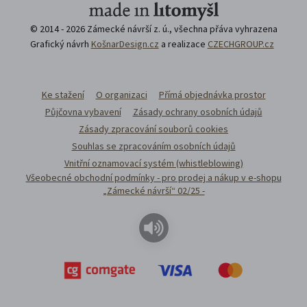
© 2014 - 2026 Zámecké návrší z. ú., všechna přáva vyhrazena
Grafický návrh
KošnarDesign.cz
a realizace
CZECHGROUP.cz
Ke stažení
O organizaci
Přímá objednávka prostor
Půjčovna vybavení
Zásady ochrany osobních údajů
Zásady zpracování souborů cookies
Souhlas se zpracováním osobních údajů
Vnitřní oznamovací systém (whistleblowing)
Všeobecné obchodní podmínky - pro prodej a nákup v e-shopu
„Zámecké návrší“ 02/25 -