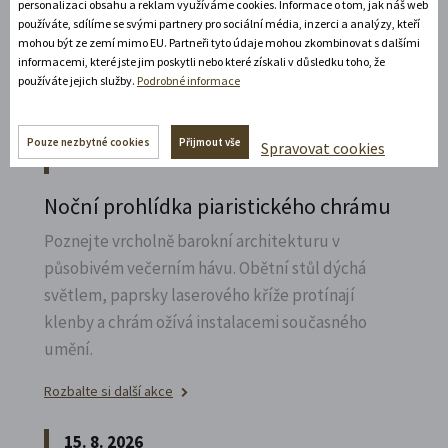
personalizaci obsahu a reklam využíváme cookies. Informace o tom, jak náš web
Zábavné představení plné hereckých hvězd na
používáte, sdílíme se svými partnery pro sociální média, inzerci a analýzy, kteří
zámecké open-air scéně v Litomyšli.
mohou být ze zemí mimo EU. Partneři tyto údaje mohou zkombinovat s dalšími
informacemi, které jste jim poskytli nebo které získali v důsledku toho, že
používáte jejich služby.
Podrobné informace
Rozbalte si další akce
14. 8. 2026
Pouze nezbytné cookies
Přijmout vše
Spravovat cookies
Noční prohlídka piaristického chrámu
Poznejte vrcholně barokní architekturu v
působivém večerním hávu. Obětní stůl dýchá
světlem, paprsky laserového kříže protínají
klenby a chrám ožívá instalacemi současného
umění.
Rozbalte si další akce
15. 8. 2026