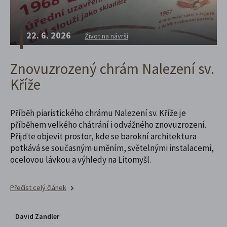
22. 6. 2026
Život na návrší
Znovuzrozený chrám Nalezení sv.
Kříže
Příběh piaristického chrámu Nalezení sv. Kříže je
příběhem velkého chátrání i odvážného znovuzrození.
Přijďte objevit prostor, kde se barokní architektura
potkává se současným uměním, světelnými instalacemi,
ocelovou lávkou a výhledy na Litomyšl.
Přečíst celý článek
David Zandler