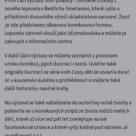
První část výstavy tvoří plakáty - zvětšené stránky z
nového leporela o Bedřichu Smetanovi, které vyšlo
u
příležitosti dvoustého výročí skladatelova narození
. Život
je zde představen zábavnou komiksovou formou.
Leporelo zároveň slouží jako (d)omalovánka a můžete je
zakoupit v informačním centru.
V další části výstavy se můžete seznámit s procesem
vzniku komiksů, jejich ilustrací i textů. Uvidíte také
originály ilustrací ze série knih
Cesty dětí do staletí
a
Karel
IV. v kouzelném kukátku
a prohlédnout si můžete také
další historicky-naučné knihy.
Na výstavě se také nahlédnete do autorčiny volné tvorby a
pobavíte se u komiksových stripů ze života rodičů malých
dětí, které už více než pět let zveřejňuje na své
facebookové stránce a které vyšly knižně pod názvem
Já
to měl první! 1 + 2
.