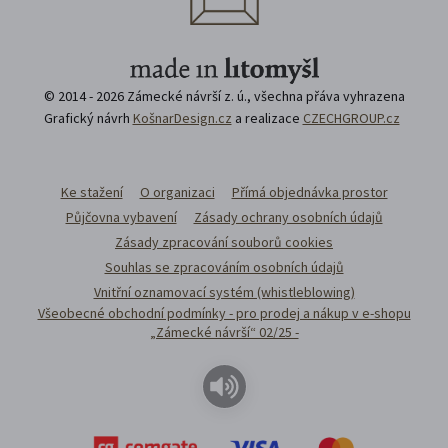
© 2014 - 2026 Zámecké návrší z. ú., všechna přáva vyhrazena
Grafický návrh
KošnarDesign.cz
a realizace
CZECHGROUP.cz
Ke stažení
O organizaci
Přímá objednávka prostor
Půjčovna vybavení
Zásady ochrany osobních údajů
Zásady zpracování souborů cookies
Souhlas se zpracováním osobních údajů
Vnitřní oznamovací systém (whistleblowing)
Všeobecné obchodní podmínky - pro prodej a nákup v e-shopu
„Zámecké návrší“ 02/25 -