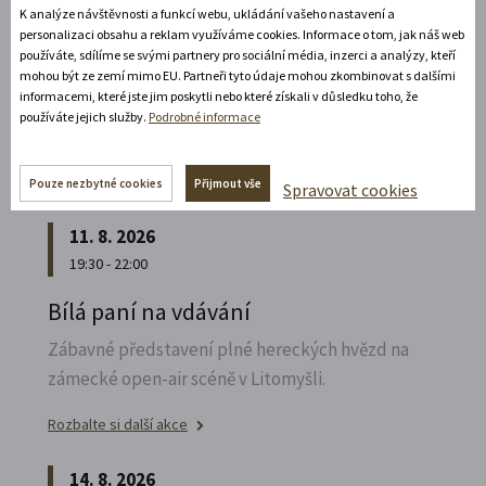
K analýze návštěvnosti a funkcí webu, ukládání vašeho nastavení a
Poznejte vrcholně barokní architekturu v
personalizaci obsahu a reklam využíváme cookies. Informace o tom, jak náš web
působivém večerním hávu. Obětní stůl dýchá
používáte, sdílíme se svými partnery pro sociální média, inzerci a analýzy, kteří
světlem, paprsky laserového kříže protínají
mohou být ze zemí mimo EU. Partneři tyto údaje mohou zkombinovat s dalšími
informacemi, které jste jim poskytli nebo které získali v důsledku toho, že
klenby a chrám ožívá instalacemi současného
používáte jejich služby.
Podrobné informace
umění.
Rozbalte si další akce
Pouze nezbytné cookies
Přijmout vše
Spravovat cookies
11. 8. 2026
19:30 - 22:00
Bílá paní na vdávání
Zábavné představení plné hereckých hvězd na
zámecké open-air scéně v Litomyšli.
Rozbalte si další akce
14. 8. 2026