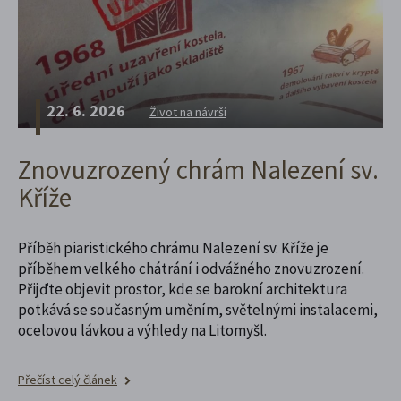
22. 6. 2026
Život na návrší
Znovuzrozený chrám Nalezení sv.
Kříže
Příběh piaristického chrámu Nalezení sv. Kříže je
příběhem velkého chátrání i odvážného znovuzrození.
Přijďte objevit prostor, kde se barokní architektura
potkává se současným uměním, světelnými instalacemi,
ocelovou lávkou a výhledy na Litomyšl.
Přečíst celý článek