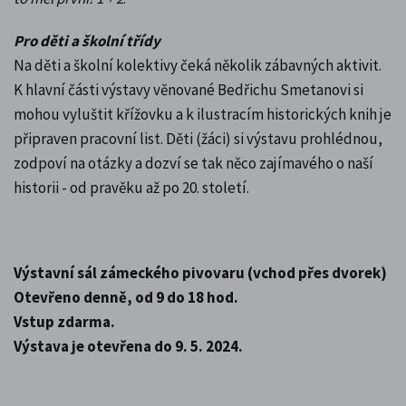
Pro děti a školní třídy
Na děti a školní kolektivy čeká několik zábavných aktivit.
K hlavní části výstavy věnované Bedřichu Smetanovi si
mohou vyluštit křížovku a k ilustracím historických knih je
připraven pracovní list. Děti (žáci) si výstavu prohlédnou,
zodpoví na otázky a dozví se tak něco zajímavého o naší
historii - od pravěku až po 20. století.
Výstavní sál zámeckého pivovaru (vchod přes dvorek)
Otevřeno denně, od 9 do 18 hod.
Vstup zdarma.
Výstava je otevřena do 9. 5. 2024.