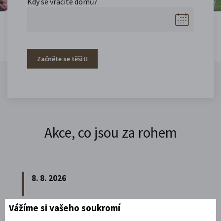
Kdy se vracíte domů?
Začněte se těšit!
Akce, co jsou za rohem
8. 8. 2026
Vážíme si vašeho soukromí
Noční prohlídka piaristického chrámu