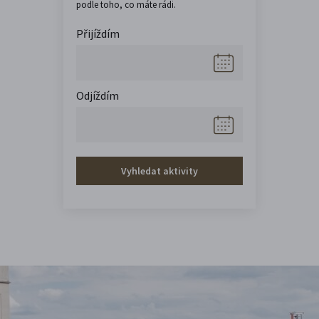
podle toho, co máte rádi.
Přijíždím
Odjíždím
Vyhledat aktivity