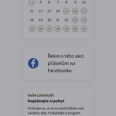
5
6
7
8
9
10
4
11
12
13
14
15
16
17
18
19
20
21
22
23
24
25
26
27
28
29
30
31
Řekni o této akci
přátelům na
Facebooku
Vaše Litomyšl:
Naplánujte si pobyt
Podívejte se, co se na návrší během vaší
návštěvy děje. Poskládejte si program