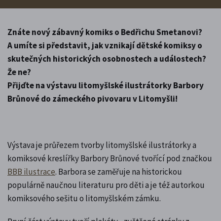
Znáte nový zábavný komiks o Bedřichu Smetanovi?
A umíte si představit, jak vznikají dětské komiksy o
skutečných historických osobnostech a událostech?
Že ne?
Přijďte na výstavu litomyšlské ilustrátorky Barbory
Brůnové do zámeckého pivovaru v Litomyšli!
Výstava je průřezem tvorby litomyšlské ilustrátorky a
komiksové kreslířky Barbory Brůnové tvořící pod značkou
BBB ilustrace
. Barbora se zaměřuje na historickou
populárně naučnou literaturu pro děti a je též autorkou
komiksového sešitu o litomyšlském zámku.