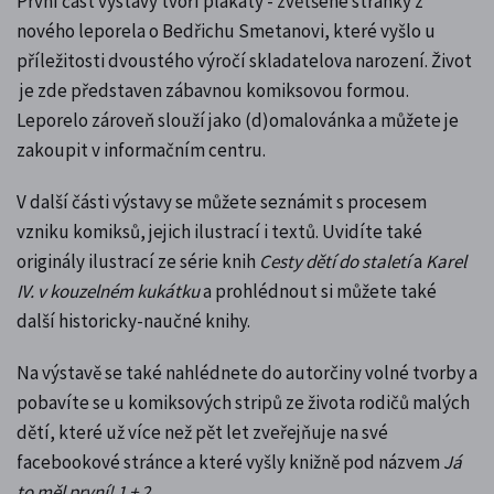
První část výstavy tvoří plakáty - zvětšené stránky z
nového leporela o Bedřichu Smetanovi, které vyšlo
u
příležitosti dvoustého výročí skladatelova narození
. Život
je zde představen zábavnou komiksovou formou.
Leporelo zároveň slouží jako (d)omalovánka a můžete je
zakoupit v informačním centru.
V další části výstavy se můžete seznámit s procesem
vzniku komiksů, jejich ilustrací i textů. Uvidíte také
originály ilustrací ze série knih
Cesty dětí do staletí
a
Karel
IV. v kouzelném kukátku
a prohlédnout si můžete také
další historicky-naučné knihy.
Na výstavě se také nahlédnete do autorčiny volné tvorby a
pobavíte se u komiksových stripů ze života rodičů malých
dětí, které už více než pět let zveřejňuje na své
facebookové stránce a které vyšly knižně pod názvem
Já
to měl první! 1 + 2
.