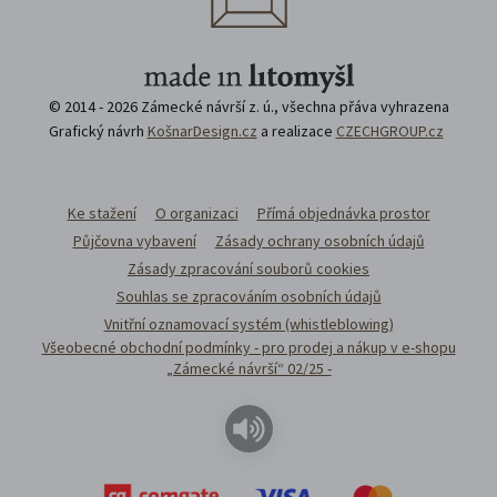
© 2014 - 2026 Zámecké návrší z. ú., všechna přáva vyhrazena
Grafický návrh
KošnarDesign.cz
a realizace
CZECHGROUP.cz
Ke stažení
O organizaci
Přímá objednávka prostor
Půjčovna vybavení
Zásady ochrany osobních údajů
Zásady zpracování souborů cookies
Souhlas se zpracováním osobních údajů
Vnitřní oznamovací systém (whistleblowing)
Všeobecné obchodní podmínky - pro prodej a nákup v e-shopu
„Zámecké návrší“ 02/25 -