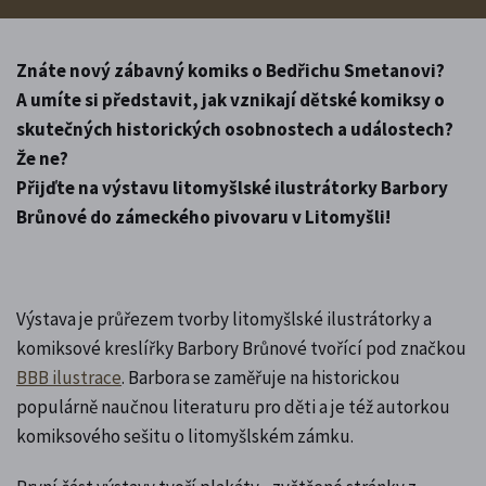
Znáte nový zábavný komiks o Bedřichu Smetanovi?
A umíte si představit, jak vznikají dětské komiksy o
skutečných historických osobnostech a událostech?
Že ne?
Přijďte na výstavu litomyšlské ilustrátorky Barbory
Brůnové do zámeckého pivovaru v Litomyšli!
Výstava je průřezem tvorby litomyšlské ilustrátorky a
komiksové kreslířky Barbory Brůnové tvořící pod značkou
BBB ilustrace
. Barbora se zaměřuje na historickou
populárně naučnou literaturu pro děti a je též autorkou
komiksového sešitu o litomyšlském zámku.