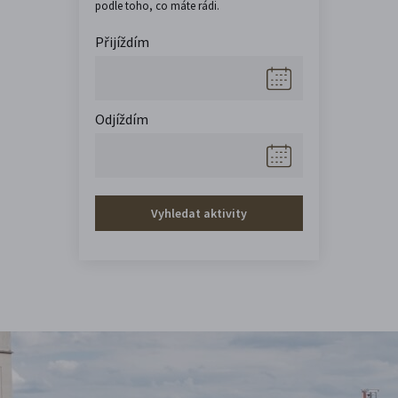
podle toho, co máte rádi.
Přijíždím
Odjíždím
Vyhledat aktivity