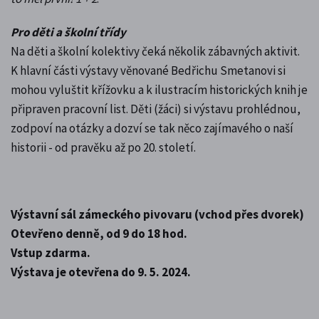
Pro děti a školní třídy
Na děti a školní kolektivy čeká několik zábavných aktivit.
K hlavní části výstavy věnované Bedřichu Smetanovi si
mohou vyluštit křížovku a k ilustracím historických knih je
připraven pracovní list. Děti (žáci) si výstavu prohlédnou,
zodpoví na otázky a dozví se tak něco zajímavého o naší
historii - od pravěku až po 20. století.
Výstavní sál zámeckého pivovaru (vchod přes dvorek)
Otevřeno denně, od 9 do 18 hod.
Vstup zdarma.
Výstava je otevřena do 9. 5. 2024.