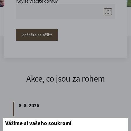
Kdy se vracíte domů?
Začněte se těšit!
Akce, co jsou za rohem
8. 8. 2026
Vážíme si vašeho soukromí
Noční prohlídka piaristického chrámu