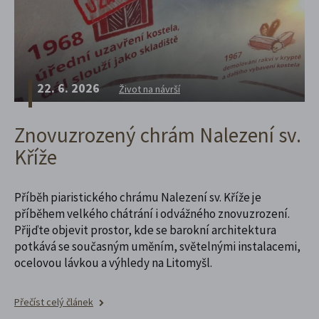
22. 6. 2026
Život na návrší
Znovuzrozený chrám Nalezení sv.
Kříže
Příběh piaristického chrámu Nalezení sv. Kříže je
příběhem velkého chátrání i odvážného znovuzrození.
Přijďte objevit prostor, kde se barokní architektura
potkává se současným uměním, světelnými instalacemi,
ocelovou lávkou a výhledy na Litomyšl.
Přečíst celý článek