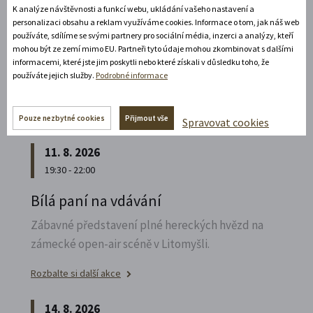
K analýze návštěvnosti a funkcí webu, ukládání vašeho nastavení a
Poznejte vrcholně barokní architekturu v
personalizaci obsahu a reklam využíváme cookies. Informace o tom, jak náš web
působivém večerním hávu. Obětní stůl dýchá
používáte, sdílíme se svými partnery pro sociální média, inzerci a analýzy, kteří
světlem, paprsky laserového kříže protínají
mohou být ze zemí mimo EU. Partneři tyto údaje mohou zkombinovat s dalšími
informacemi, které jste jim poskytli nebo které získali v důsledku toho, že
klenby a chrám ožívá instalacemi současného
používáte jejich služby.
Podrobné informace
umění.
Rozbalte si další akce
Pouze nezbytné cookies
Přijmout vše
Spravovat cookies
11. 8. 2026
19:30 - 22:00
Bílá paní na vdávání
Zábavné představení plné hereckých hvězd na
zámecké open-air scéně v Litomyšli.
Rozbalte si další akce
14. 8. 2026