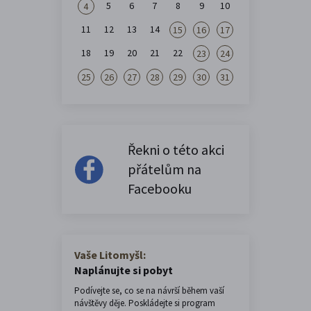
5
6
7
8
9
10
4
11
12
13
14
15
16
17
18
19
20
21
22
23
24
25
26
27
28
29
30
31
Řekni o této akci
přátelům na
Facebooku
Vaše Litomyšl:
Naplánujte si pobyt
Podívejte se, co se na návrší během vaší
návštěvy děje. Poskládejte si program