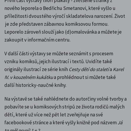
První část výstavy tvoří plakáty - zvětšené stránky z
nového leporela o Bedřichu Smetanovi, které vyšlo
u
příležitosti dvoustého výročí skladatelova narození
. Život
je zde představen zábavnou komiksovou formou.
Leporelo zároveň slouží jako (d)omalovánka a můžete je
zakoupit v informačním centru.
V další části výstavy se můžete seznámit s procesem
vzniku komiksů, jejich ilustrací i textů. Uvidíte také
originály ilustrací ze série knih
Cesty dětí do staletí
a
Karel
IV. v kouzelném kukátku
a prohlédnout si můžete také
další historicky-naučné knihy.
Na výstavě se také nahlédnete do autorčiny volné tvorby a
pobavíte se u komiksových stripů ze života rodičů malých
dětí, které už více než pět let zveřejňuje na své
facebookové stránce a které vyšly knižně pod názvem
Já
to měl první! 1 + 2
.