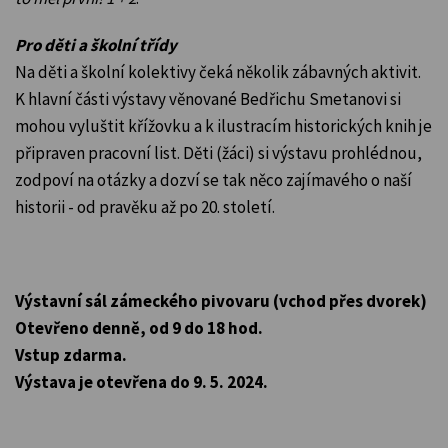
Pro děti a školní třídy
Na děti a školní kolektivy čeká několik zábavných aktivit.
K hlavní části výstavy věnované Bedřichu Smetanovi si
mohou vyluštit křížovku a k ilustracím historických knih je
připraven pracovní list. Děti (žáci) si výstavu prohlédnou,
zodpoví na otázky a dozví se tak něco zajímavého o naší
historii - od pravěku až po 20. století.
Výstavní sál zámeckého pivovaru (vchod přes dvorek)
Otevřeno denně, od 9 do 18 hod.
Vstup zdarma.
Výstava je otevřena do 9. 5. 2024.