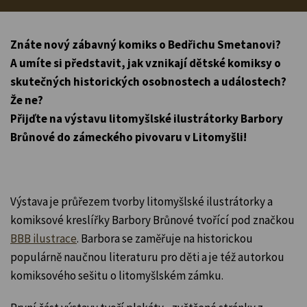
Znáte nový zábavný komiks o Bedřichu Smetanovi?
A umíte si představit, jak vznikají dětské komiksy o
skutečných historických osobnostech a událostech?
Že ne?
Přijďte na výstavu litomyšlské ilustrátorky Barbory
Brůnové do zámeckého pivovaru v Litomyšli!
Výstava je průřezem tvorby litomyšlské ilustrátorky a
komiksové kreslířky Barbory Brůnové tvořící pod značkou
BBB ilustrace
. Barbora se zaměřuje na historickou
populárně naučnou literaturu pro děti a je též autorkou
komiksového sešitu o litomyšlském zámku.