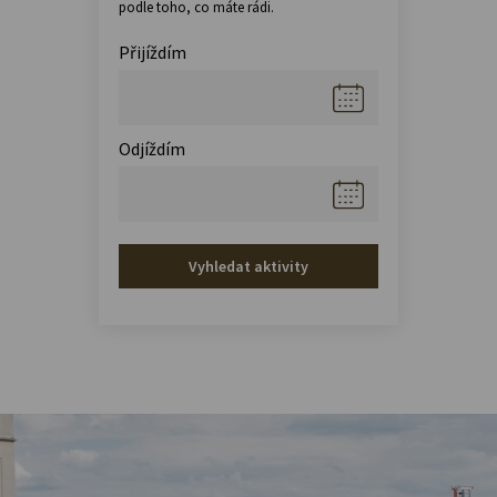
podle toho, co máte rádi.
Přijíždím
Odjíždím
Vyhledat aktivity