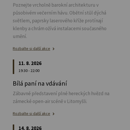
Poznejte vrcholně barokní architekturu v
působivém večerním hávu. Obětní stůl dýchá
světlem, paprsky laserového kříže protínají
klenby a chrám ožívá instalacemi současného
umění.
Rozbalte si další akce
11. 8. 2026
19:30 - 22:00
Bílá paní na vdávání
Zábavné představení plné hereckých hvězd na
zámecké open-air scéně v Litomyšli.
Rozbalte si další akce
14. 8. 2026