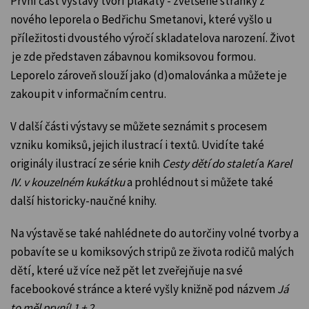
První část výstavy tvoří plakáty - zvětšené stránky z
nového leporela o Bedřichu Smetanovi, které vyšlo
u
příležitosti dvoustého výročí skladatelova narození
. Život
je zde představen zábavnou komiksovou formou.
Leporelo zároveň slouží jako (d)omalovánka a můžete je
zakoupit v informačním centru.
V další části výstavy se můžete seznámit s procesem
vzniku komiksů, jejich ilustrací i textů. Uvidíte také
originály ilustrací ze série knih
Cesty dětí do staletí
a
Karel
IV. v kouzelném kukátku
a prohlédnout si můžete také
další historicky-naučné knihy.
Na výstavě se také nahlédnete do autorčiny volné tvorby a
pobavíte se u komiksových stripů ze života rodičů malých
dětí, které už více než pět let zveřejňuje na své
facebookové stránce a které vyšly knižně pod názvem
Já
to měl první! 1 + 2
.