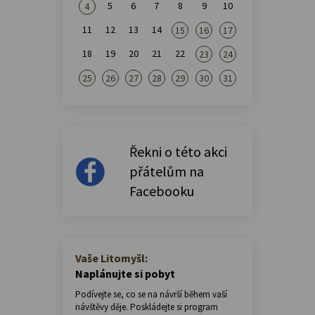
5
6
7
8
9
10
4
11
12
13
14
15
16
17
18
19
20
21
22
23
24
25
26
27
28
29
30
31
Řekni o této akci
přátelům na
Facebooku
Vaše Litomyšl:
Naplánujte si pobyt
Podívejte se, co se na návrší během vaší
návštěvy děje. Poskládejte si program