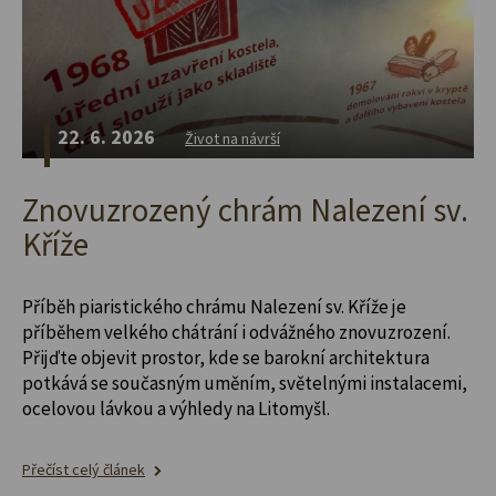
22. 6. 2026
Život na návrší
Znovuzrozený chrám Nalezení sv.
Kříže
Příběh piaristického chrámu Nalezení sv. Kříže je
příběhem velkého chátrání i odvážného znovuzrození.
Přijďte objevit prostor, kde se barokní architektura
potkává se současným uměním, světelnými instalacemi,
ocelovou lávkou a výhledy na Litomyšl.
Přečíst celý článek