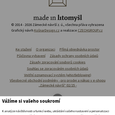
© 2014 - 2026 Zámecké návrší z. ú., všechna přáva vyhrazena
Grafický návrh
KošnarDesign.cz
a realizace
CZECHGROUP.cz
Ke stažení
O organizaci
Přímá objednávka prostor
Půjčovna vybavení
Zásady ochrany osobních údajů
Zásady zpracování souborů cookies
Souhlas se zpracováním osobních údajů
Vnitřní oznamovací systém (whistleblowing)
Všeobecné obchodní podmínky - pro prodej a nákup v e-shopu
„Zámecké návrší“ 02/25 -
Vážíme si vašeho soukromí
K analýze návštěvnosti a funkcí webu, ukládání vašeho nastavení a personalizaci