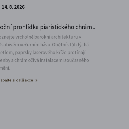
14. 8. 2026
oční prohlídka piaristického chrámu
oznejte vrcholně barokní architekturu v
ůsobivém večerním hávu. Obětní stůl dýchá
větlem, paprsky laserového kříže protínají
lenby a chrám ožívá instalacemi současného
mění.
zbalte si další akce