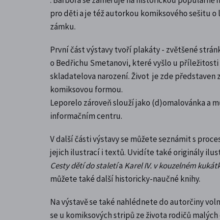
pro děti a je též autorkou komiksového sešitu o
zámku.
První část výstavy tvoří plakáty - zvětšené strá
o Bedřichu Smetanovi, které vyšlo
u příležitost
skladatelova narození
. Život je zde představen
komiksovou formou.
Leporelo zároveň slouží jako (d)omalovánka a m
informačním centru.
V další části výstavy se můžete seznámit s proc
jejich ilustrací i textů. Uvidíte také originály ilus
Cesty dětí do staletí
a
Karel IV. v kouzelném kukát
můžete také další historicky-naučné knihy.
Na výstavě se také nahlédnete do autorčiny vol
se u komiksových stripů ze života rodičů malých 