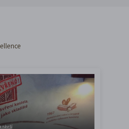
cellence
a návrší