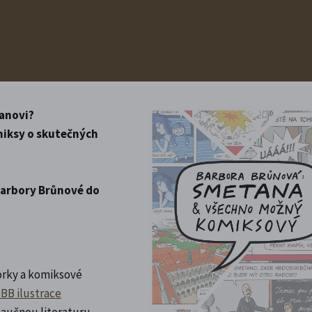
anovi?
omiksy o skutečných
 Barbory Brůnové do
torky a komiksové
BB ilustrace
naučnou literaturu