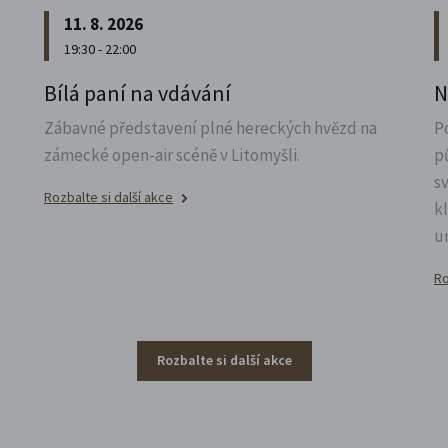
11. 8. 2026
19:30 - 22:00
u
Bílá paní na vdávání
N
Zábavné představení plné hereckých hvězd na
P
zámecké open-air scéně v Litomyšli.
p
s
Rozbalte si další akce
k
u
Ro
Rozbalte si další akce