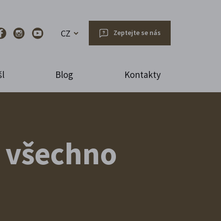
CZ
Zeptejte se nás
l
Blog
Kontakty
 všechno