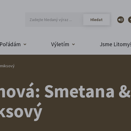
Pořádám
Výletím
Jsme Litomyš
omiksový
nová: Smetana &
ksový