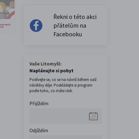
Řekni o této akci
přátelům na
Facebooku
Vaše Litomyšl:
Naplánujte si pobyt
Podívejte se, co se na návrší během vaší
návštěvy děje. Poskládejte si program
podle toho, co máte rádi.
Přijíždím
Odjíždím