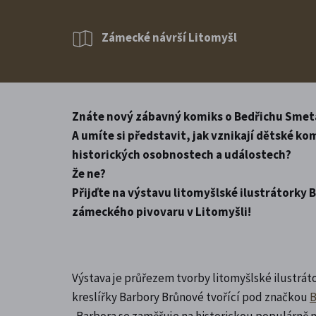
Zámecké návrší Litomyšl
Znáte nový zábavný komiks o Bedřichu Smet
A umíte si představit, jak vznikají dětské k
historických osobnostech a událostech?
Že ne?
Přijďte na výstavu litomyšlské ilustrátorky
zámeckého pivovaru v Litomyšli!
Výstava je průřezem tvorby litomyšlské ilustrá
kreslířky Barbory Brůnové tvořící pod značkou
B
. Barbora se zaměřuje na historickou populárně 