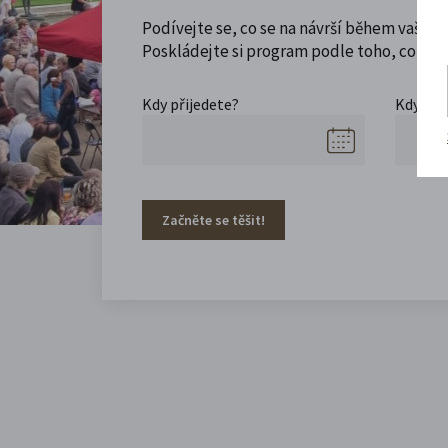
Podívejte se, co se na návrší během vaší ná
Poskládejte si program podle toho, co máte
Kdy přijedete?
Kdy se 
Začněte se těšit!