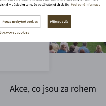
získali v důsledku toho, že používáte jejich služby.
Podrobné informace
vštěvy děje.
 rádi.
Pouze nezbytné cookies
Přijmout vše
vracíte domů?
Spravovat cookies
Akce, co jsou za rohem