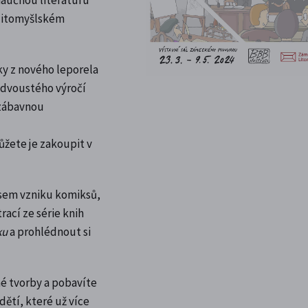
 litomyšlském
nky z nového leporela
i dvoustého výročí
 zábavnou
ůžete je zakoupit v
esem vzniku komiksů,
trací ze série knih
ku
a prohlédnout si
né tvorby a pobavíte
dětí, které už více