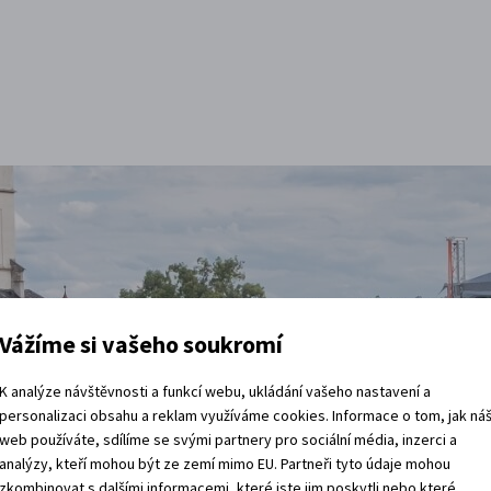
Vážíme si vašeho soukromí
K analýze návštěvnosti a funkcí webu, ukládání vašeho nastavení a
personalizaci obsahu a reklam využíváme cookies. Informace o tom, jak ná
t
web používáte, sdílíme se svými partnery pro sociální média, inzerci a
analýzy, kteří mohou být ze zemí mimo EU. Partneři tyto údaje mohou
zkombinovat s dalšími informacemi, které jste jim poskytli nebo které