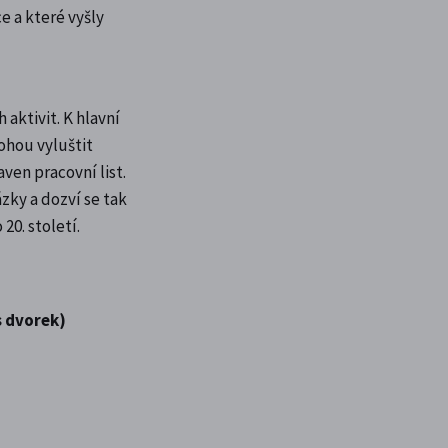
e a které vyšly
 aktivit. K hlavní
ohou vyluštit
aven pracovní list.
zky a dozví se tak
20. století.
s dvorek)