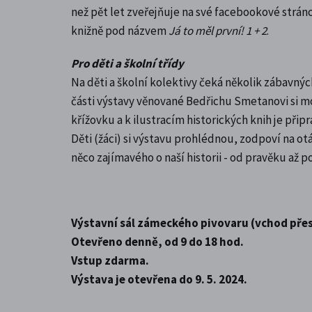
než pět let zveřejňuje na své facebookové stránc
knižně pod názvem
Já to měl první! 1 + 2
.
Pro děti a školní třídy
Na děti a školní kolektivy čeká několik zábavných
části výstavy věnované Bedřichu Smetanovi si m
křížovku a k ilustracím historických knih je připr
Děti (žáci) si výstavu prohlédnou, zodpoví na otá
něco zajímavého o naší historii - od pravěku až po 
Výstavní sál zámeckého pivovaru (vchod pře
Otevřeno denně, od 9 do 18 hod.
Vstup zdarma.
Výstava je otevřena do 9. 5. 2024.