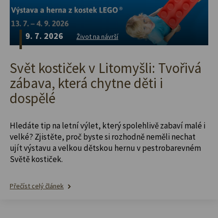
9. 7. 2026
Život na návrší
Svět kostiček v Litomyšli: Tvořivá
zábava, která chytne děti i
dospělé
Hledáte tip na letní výlet, který spolehlivě zabaví malé i
velké? Zjistěte, proč byste si rozhodně neměli nechat
ujít výstavu a velkou dětskou hernu v pestrobarevném
Světě kostiček.
Přečíst celý článek