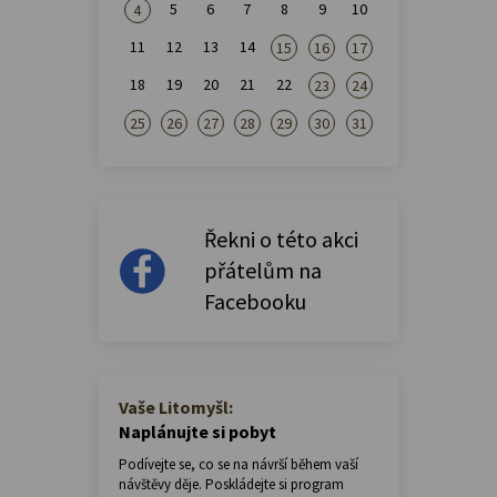
5
6
7
8
9
10
4
11
12
13
14
15
16
17
18
19
20
21
22
23
24
25
26
27
28
29
30
31
Řekni o této akci
přátelům na
Facebooku
Vaše Litomyšl:
Naplánujte si pobyt
Podívejte se, co se na návrší během vaší
návštěvy děje. Poskládejte si program