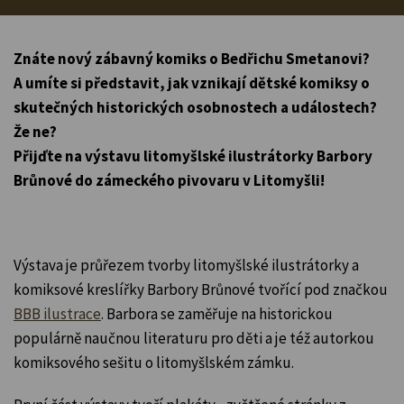
Znáte nový zábavný komiks o Bedřichu Smetanovi?
A umíte si představit, jak vznikají dětské komiksy o
skutečných historických osobnostech a událostech?
Že ne?
Přijďte na výstavu litomyšlské ilustrátorky Barbory
Brůnové do zámeckého pivovaru v Litomyšli!
Výstava je průřezem tvorby litomyšlské ilustrátorky a
komiksové kreslířky Barbory Brůnové tvořící pod značkou
BBB ilustrace
. Barbora se zaměřuje na historickou
populárně naučnou literaturu pro děti a je též autorkou
komiksového sešitu o litomyšlském zámku.