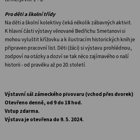
Pro děti a školní třídy
Na děti a školní kolektivy čeká několik zábavných aktivit.
K hlavní části výstavy věnované Bedřichu Smetanovi si
mohou vyluštit křížovku a k ilustracím historických knih je
připraven pracovní list. Děti (žáci) si výstavu prohlédnou,
zodpoví na otázky a dozví se tak něco zajímavého o naší
historii - od pravěku až po 20. století.
Výstavní sál zámeckého pivovaru (vchod přes dvorek)
Otevřeno denně, od 9 do 18 hod.
Vstup zdarma.
Výstava je otevřena do 9. 5. 2024.