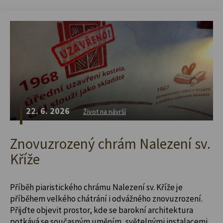
22. 6. 2026
Život na návrší
Znovuzrozený chrám Nalezení sv.
Kříže
Příběh piaristického chrámu Nalezení sv. Kříže je
příběhem velkého chátrání i odvážného znovuzrození.
Přijďte objevit prostor, kde se barokní architektura
potkává se současným uměním, světelnými instalacemi,