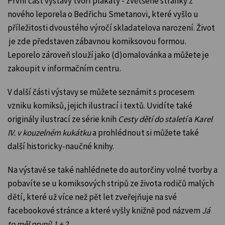
První část výstavy tvoří plakáty - zvětšené stránky z
nového leporela o Bedřichu Smetanovi, které vyšlo
u
příležitosti dvoustého výročí skladatelova narození
. Život
je zde představen zábavnou komiksovou formou.
Leporelo zároveň slouží jako (d)omalovánka a můžete je
zakoupit v informačním centru.
V další části výstavy se můžete seznámit s procesem
vzniku komiksů, jejich ilustrací i textů. Uvidíte také
originály ilustrací ze série knih
Cesty dětí do staletí
a
Karel
IV. v kouzelném kukátku
a prohlédnout si můžete také
další historicky-naučné knihy.
Na výstavě se také nahlédnete do autorčiny volné tvorby a
pobavíte se u komiksových stripů ze života rodičů malých
dětí, které už více než pět let zveřejňuje na své
facebookové stránce a které vyšly knižně pod názvem
Já
to měl první! 1 + 2
.