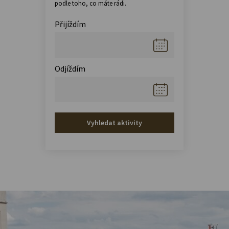
podle toho, co máte rádi.
Přijíždím
Odjíždím
Vyhledat aktivity