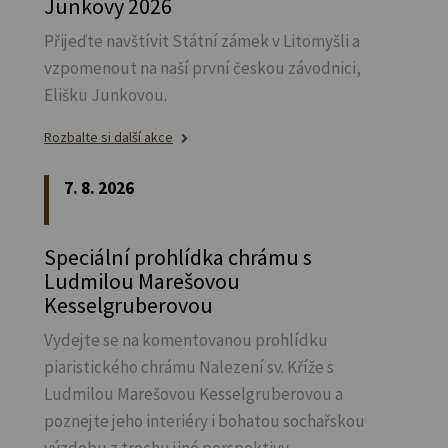
Junkovy 2026
Přijeďte navštívit Státní zámek v Litomyšli a
vzpomenout na naší první českou závodnici,
Elišku Junkovou.
Rozbalte si další akce
7. 8. 2026
Speciální prohlídka chrámu s
Ludmilou Marešovou
Kesselgruberovou
Vydejte se na komentovanou prohlídku
piaristického chrámu Nalezení sv.
Kříže s
Ludmilou Marešovou Kesselgruberovou a
poznejte jeho interiéry i bohatou sochařskou
výzdobu z trochu jiné perspektivy.