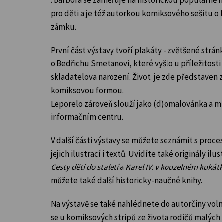
pro děti a je též autorkou komiksového sešitu o
zámku.
První část výstavy tvoří plakáty - zvětšené strá
o Bedřichu Smetanovi, které vyšlo
u příležitost
skladatelova narození
. Život je zde představen
komiksovou formou.
Leporelo zároveň slouží jako (d)omalovánka a m
informačním centru.
V další části výstavy se můžete seznámit s proc
jejich ilustrací i textů. Uvidíte také originály ilus
Cesty dětí do staletí
a
Karel IV. v kouzelném kukát
můžete také další historicky-naučné knihy.
Na výstavě se také nahlédnete do autorčiny vol
se u komiksových stripů ze života rodičů malých 