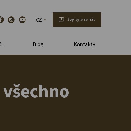
CZ
Zeptejte se nás
l
Blog
Kontakty
 všechno