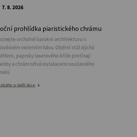
7. 8. 2026
oční prohlídka piaristického chrámu
oznejte vrcholně barokní architekturu v
ůsobivém večerním hávu. Obětní stůl dýchá
větlem, paprsky laserového kříže protínají
lenby a chrám ožívá instalacemi současného
mění.
zbalte si další akce