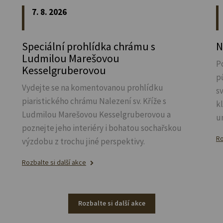
7. 8. 2026
Speciální prohlídka chrámu s
N
Ludmilou Marešovou
P
Kesselgruberovou
p
Vydejte se na komentovanou prohlídku
s
piaristického chrámu Nalezení sv.
Kříže s
k
Ludmilou Marešovou Kesselgruberovou a
u
poznejte jeho interiéry i bohatou sochařskou
Ro
výzdobu z trochu jiné perspektivy.
Rozbalte si další akce
Rozbalte si další akce