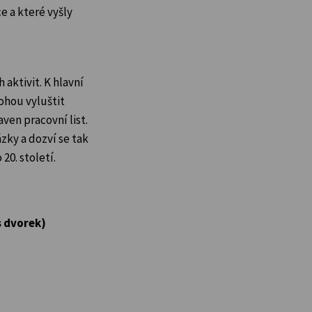
e a které vyšly
 aktivit. K hlavní
ohou vyluštit
aven pracovní list.
zky a dozví se tak
20. století.
s dvorek)