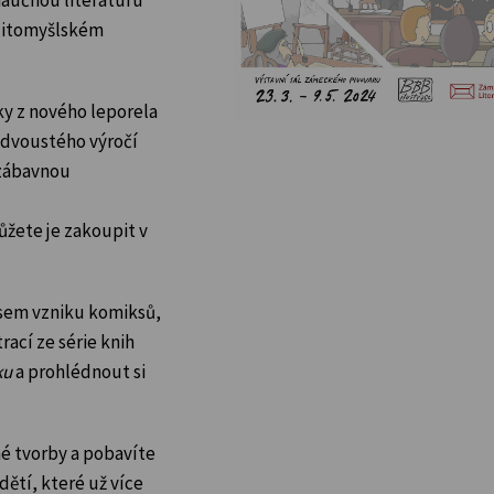
 litomyšlském
nky z nového leporela
i dvoustého výročí
 zábavnou
ůžete je zakoupit v
esem vzniku komiksů,
trací ze série knih
ku
a prohlédnout si
né tvorby a pobavíte
dětí, které už více