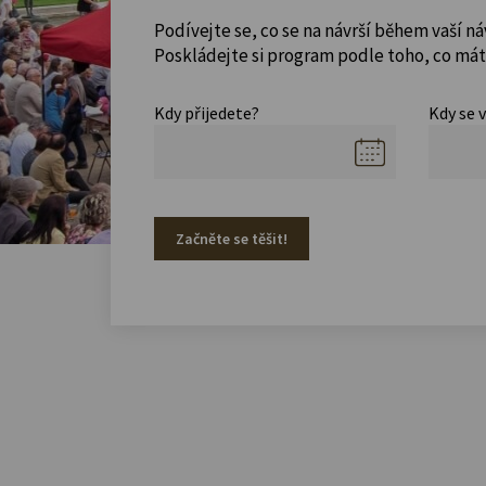
Podívejte se, co se na návrší během vaší ná
Poskládejte si program podle toho, co máte
Kdy přijedete?
Kdy se 
Začněte se těšit!