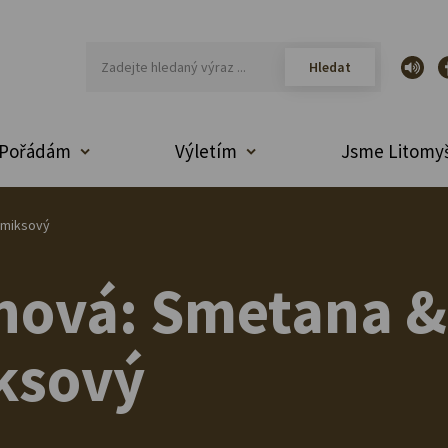
Pořádám
Výletím
Jsme Litomyš
omiksový
nová: Smetana &
ksový