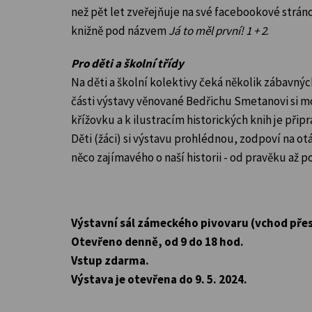
než pět let zveřejňuje na své facebookové stránc
knižně pod názvem
Já to měl první! 1 + 2
.
Pro děti a školní třídy
Na děti a školní kolektivy čeká několik zábavných
části výstavy věnované Bedřichu Smetanovi si m
křížovku a k ilustracím historických knih je připr
Děti (žáci) si výstavu prohlédnou, zodpoví na otá
něco zajímavého o naší historii - od pravěku až po 
Výstavní sál zámeckého pivovaru (vchod pře
Otevřeno denně, od 9 do 18 hod.
Vstup zdarma.
Výstava je otevřena do 9. 5. 2024.