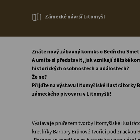
Zámecké návrší Litomyšl
Znáte nový zábavný komiks o Bedřichu Smet
A umíte si představit, jak vznikají dětské k
historických osobnostech a událostech?
Že ne?
Přijďte na výstavu litomyšlské ilustrátorky
zámeckého pivovaru v Litomyšli!
Výstava je průřezem tvorby litomyšlské ilustrá
kreslířky Barbory Brůnové tvořící pod značkou
B
. Barbora se zaměřuje na historickou populárně 