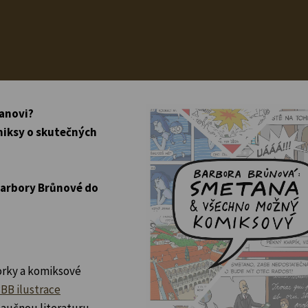
anovi?
omiksy o skutečných
 Barbory Brůnové do
torky a komiksové
BB ilustrace
naučnou literaturu