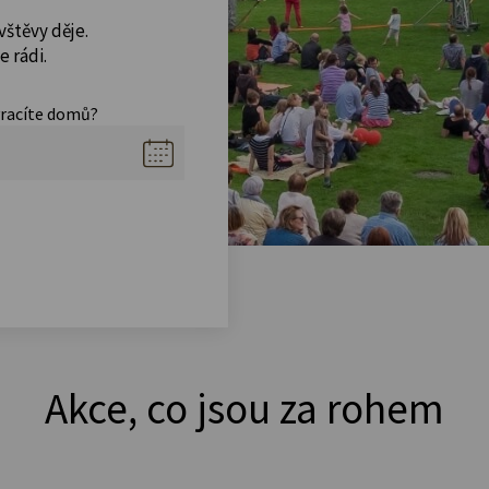
vštěvy děje.
 rádi.
vracíte domů?
Akce, co jsou za rohem