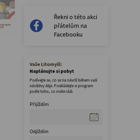
Řekni o této akci
přátelům na
Facebooku
Vaše Litomyšl:
Naplánujte si pobyt
Podívejte se, co se na návrší během vaší
návštěvy děje. Poskládejte si program
podle toho, co máte rádi.
Přijíždím
Odjíždím