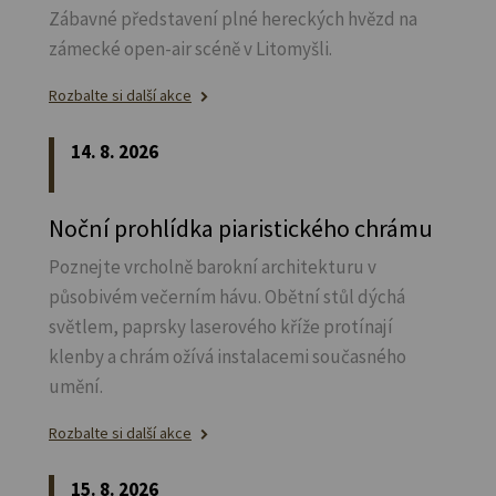
Zábavné představení plné hereckých hvězd na
zámecké open-air scéně v Litomyšli.
Rozbalte si další akce
14. 8. 2026
Noční prohlídka piaristického chrámu
Poznejte vrcholně barokní architekturu v
působivém večerním hávu. Obětní stůl dýchá
světlem, paprsky laserového kříže protínají
klenby a chrám ožívá instalacemi současného
umění.
Rozbalte si další akce
15. 8. 2026