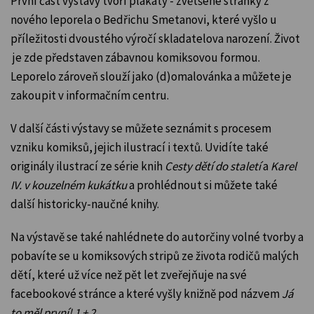
První část výstavy tvoří plakáty - zvětšené stránky z
nového leporela o Bedřichu Smetanovi, které vyšlo
u
příležitosti dvoustého výročí skladatelova narození
. Život
je zde představen zábavnou komiksovou formou.
Leporelo zároveň slouží jako (d)omalovánka a můžete je
zakoupit v informačním centru.
V další části výstavy se můžete seznámit s procesem
vzniku komiksů, jejich ilustrací i textů. Uvidíte také
originály ilustrací ze série knih
Cesty dětí do staletí
a
Karel
IV. v kouzelném kukátku
a prohlédnout si můžete také
další historicky-naučné knihy.
Na výstavě se také nahlédnete do autorčiny volné tvorby a
pobavíte se u komiksových stripů ze života rodičů malých
dětí, které už více než pět let zveřejňuje na své
facebookové stránce a které vyšly knižně pod názvem
Já
to měl první! 1 + 2
.