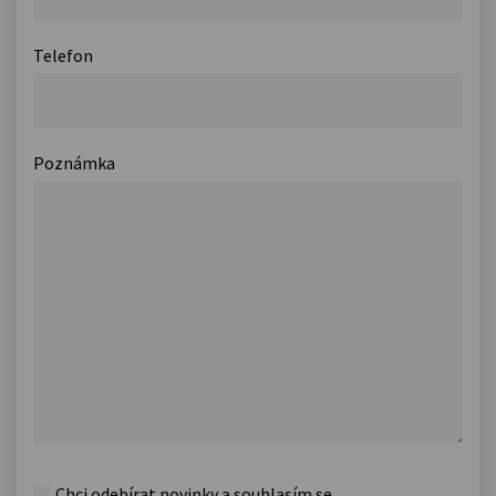
Telefon
Poznámka
Chci odebírat novinky a souhlasím se