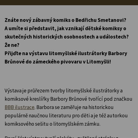
Znáte nový zábavný komiks o Bedřichu Smetanovi?
A umíte si představit, jak vznikají dětské komiksy o
skutečných historických osobnostech a událostech?
Že ne?
Přijďte na výstavu litomyšlské ilustrátorky Barbory
Brůnové do zámeckého pivovaru v Litomyšli!
Výstava je průřezem tvorby litomyšlské ilustrátorky a
komiksové kreslířky Barbory Brůnové tvořící pod značkou
BBB ilustrace
. Barbora se zaměřuje na historickou
populárně naučnou literaturu pro děti a je též autorkou
komiksového sešitu o litomyšlském zámku.