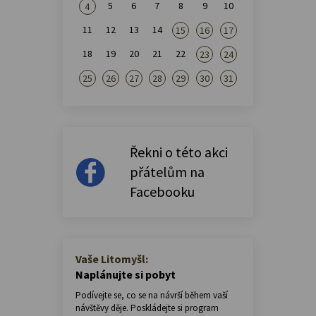
5
6
7
8
9
10
4
11
12
13
14
15
16
17
18
19
20
21
22
23
24
25
26
27
28
29
30
31
Řekni o této akci
přátelům na
Facebooku
Vaše Litomyšl:
Naplánujte si pobyt
Podívejte se, co se na návrší během vaší
návštěvy děje. Poskládejte si program