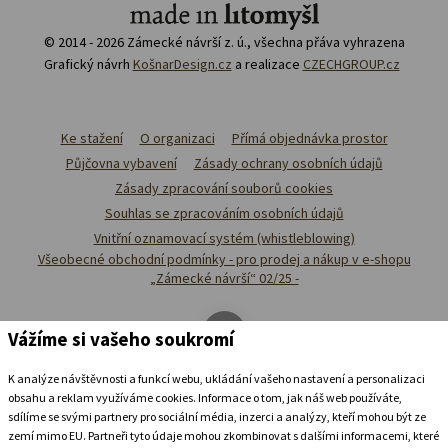
© 2014 - 2026 Zámecké návrší z. ú., všechna přáva vyhrazena
Grafický návrh
KošnarDesign.cz
a realizace
CZECHGROUP.cz
Ke stažení
O organizaci
Přímá objednávka prostor
Půjčovna vybavení
Zásady ochrany osobních údajů
Zásady zpracování souborů cookies
Souhlas se zpracováním osobních údajů
Vnitřní oznamovací systém (whistleblowing)
Všeobecné obchodní podmínky - pro prodej a nákup v e-shopu
„Zámecké návrší“ 02/25 -
Vážíme si vašeho soukromí
K analýze návštěvnosti a funkcí webu, ukládání vašeho nastavení a personalizaci
obsahu a reklam využíváme cookies. Informace o tom, jak náš web používáte,
sdílíme se svými partnery pro sociální média, inzerci a analýzy, kteří mohou být ze
zemí mimo EU. Partneři tyto údaje mohou zkombinovat s dalšími informacemi, které