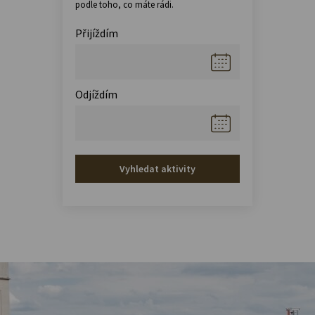
podle toho, co máte rádi.
Přijíždím
Odjíždím
Vyhledat aktivity