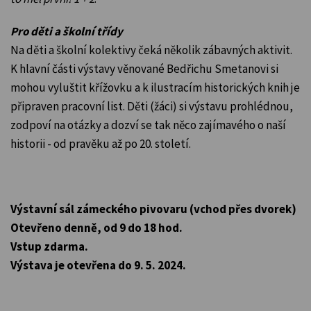
Pro děti a školní třídy
Na děti a školní kolektivy čeká několik zábavných aktivit.
K hlavní části výstavy věnované Bedřichu Smetanovi si
mohou vyluštit křížovku a k ilustracím historických knih je
připraven pracovní list. Děti (žáci) si výstavu prohlédnou,
zodpoví na otázky a dozví se tak něco zajímavého o naší
historii - od pravěku až po 20. století.
Výstavní sál zámeckého pivovaru (vchod přes dvorek)
Otevřeno denně, od 9 do 18 hod.
Vstup zdarma.
Výstava je otevřena do 9. 5. 2024.