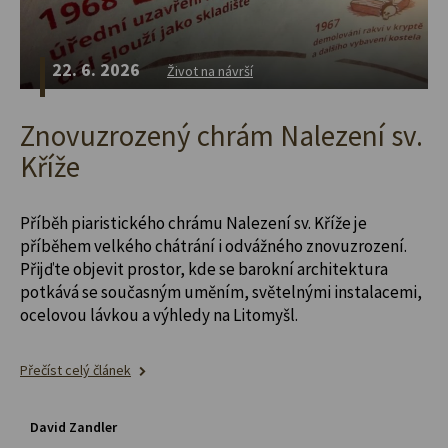
22. 6. 2026
Život na návrší
Znovuzrozený chrám Nalezení sv.
Kříže
Příběh piaristického chrámu Nalezení sv. Kříže je
příběhem velkého chátrání i odvážného znovuzrození.
Přijďte objevit prostor, kde se barokní architektura
potkává se současným uměním, světelnými instalacemi,
ocelovou lávkou a výhledy na Litomyšl.
Přečíst celý článek
David Zandler