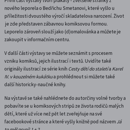
První část výstavy tvoří plakáty - zvětšené stránky z
nového leporela o Bedřichu Smetanovi, které vyšlo
u
příležitosti dvoustého výročí skladatelova narození
. Život
je zde představen zábavnou komiksovou formou.
Leporelo zároveň slouží jako (d)omalovánka a můžete je
zakoupit v informačním centru.
V další části výstavy se můžete seznámit s procesem
vzniku komiksů, jejich ilustrací i textů. Uvidíte také
originály ilustrací ze série knih
Cesty dětí do staletí
a
Karel
IV. v kouzelném kukátku
a prohlédnout si můžete také
další historicky-naučné knihy.
Na výstavě se také nahlédnete do autorčiny volné tvorby a
pobavíte se u komiksových stripů ze života rodičů malých
dětí, které už více než pět let zveřejňuje na své
facebookové stránce a které vyšly knižně pod názvem
Já
to měl první! 1 + 2
.