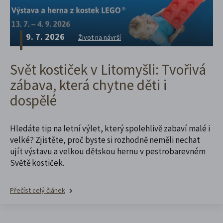
9. 7. 2026
Život na návrší
Svět kostiček v Litomyšli: Tvořivá
zábava, která chytne děti i
dospělé
Hledáte tip na letní výlet, který spolehlivě zabaví malé i
velké? Zjistěte, proč byste si rozhodně neměli nechat
ujít výstavu a velkou dětskou hernu v pestrobarevném
Světě kostiček.
Přečíst celý článek