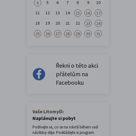
5
6
7
8
9
10
4
11
12
13
14
15
16
17
18
19
20
21
22
23
24
25
26
27
28
29
30
31
Řekni o této akci
přátelům na
Facebooku
Vaše Litomyšl:
Naplánujte si pobyt
Podívejte se, co se na návrší během vaší
návštěvy děje. Poskládejte si program