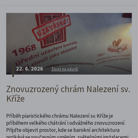
22. 6. 2026
Život na návrší
Znovuzrozený chrám Nalezení sv.
Kříže
Příběh piaristického chrámu Nalezení sv. Kříže je
příběhem velkého chátrání i odvážného znovuzrození.
Přijďte objevit prostor, kde se barokní architektura
potkává se současným uměním, světelnými instalacemi,