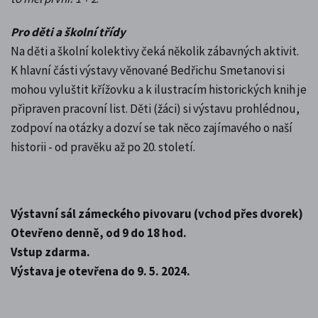
Pro děti a školní třídy
Na děti a školní kolektivy čeká několik zábavných aktivit.
K hlavní části výstavy věnované Bedřichu Smetanovi si
mohou vyluštit křížovku a k ilustracím historických knih je
připraven pracovní list. Děti (žáci) si výstavu prohlédnou,
zodpoví na otázky a dozví se tak něco zajímavého o naší
historii - od pravěku až po 20. století.
Výstavní sál zámeckého pivovaru (vchod přes dvorek)
Otevřeno denně, od 9 do 18 hod.
Vstup zdarma.
Výstava je otevřena do 9. 5. 2024.