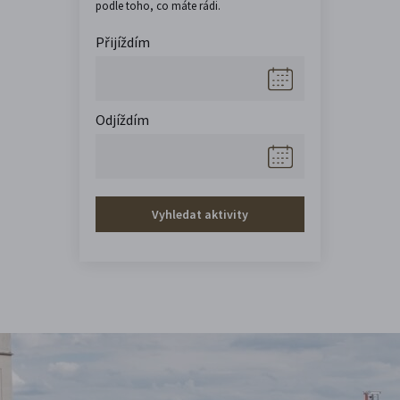
podle toho, co máte rádi.
Přijíždím
Odjíždím
Vyhledat aktivity