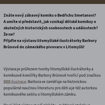
Znáte nový zábavný komiks o Bedřichu Smetanovi?
A umíte si představit, jak vznikají dětské komiksy o
skutečných historických osobnostech a událostech?
Že ne?
Přijďte na výstavu litomyšlské ilustrátorky Barbory
Brůnové do zámeckého pivovaru v Litomyšli!
Výstava je průřezem tvorby litomyšlské ilustrátorky a
komiksové kreslířky Barbory Brůnové tvořící pod značkou
BBB ilustrace
. Barbora se zaměřuje na historickou
populárně naučnou literaturu pro děti a je též autorkou
komiksového sešitu o litomyšlském zámku.