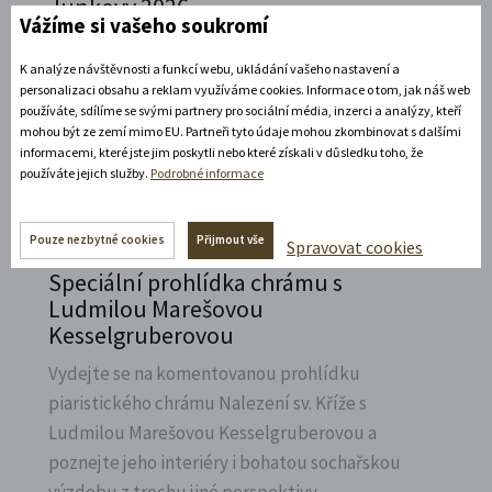
Junkovy 2026
Vážíme si vašeho soukromí
Přijeďte navštívit Státní zámek v Litomyšli a
K analýze návštěvnosti a funkcí webu, ukládání vašeho nastavení a
vzpomenout na naší první českou závodnici,
personalizaci obsahu a reklam využíváme cookies. Informace o tom, jak náš web
Elišku Junkovou.
používáte, sdílíme se svými partnery pro sociální média, inzerci a analýzy, kteří
mohou být ze zemí mimo EU. Partneři tyto údaje mohou zkombinovat s dalšími
Rozbalte si další akce
informacemi, které jste jim poskytli nebo které získali v důsledku toho, že
používáte jejich služby.
Podrobné informace
7. 8. 2026
Pouze nezbytné cookies
Přijmout vše
Spravovat cookies
Speciální prohlídka chrámu s
Ludmilou Marešovou
Kesselgruberovou
Vydejte se na komentovanou prohlídku
piaristického chrámu Nalezení sv.
Kříže s
Ludmilou Marešovou Kesselgruberovou a
poznejte jeho interiéry i bohatou sochařskou
výzdobu z trochu jiné perspektivy.