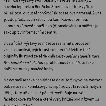
První část výstavy tvoří plakáty - zvětšené stránky z
nového leporela o Bedřichu Smetanovi, které vyšlo
u
příležitosti dvoustého výročí skladatelova narození
. Život
je zde představen zábavnou komiksovou formou.
Leporelo zároveň slouží jako (d)omalovánka a můžete je
zakoupit v informačním centru.
V další části výstavy se můžete seznámit s procesem
vzniku komiksů, jejich ilustrací i textů. Uvidíte také
originály ilustrací ze série knih
Cesty dětí do staletí
a
Karel
IV. v kouzelném kukátku
a prohlédnout si můžete také
další historicky-naučné knihy.
Na výstavě se také nahlédnete do autorčiny volné tvorby a
pobavíte se u komiksových stripů ze života rodičů malých
dětí, které už více než pět let zveřejňuje na své
facebookové stránce a které vyšly knižně pod názvem
Já
to měl první! 1 + 2
.