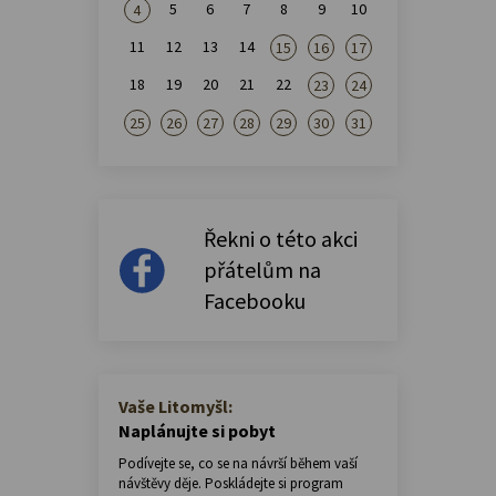
5
6
7
8
9
10
4
11
12
13
14
15
16
17
18
19
20
21
22
23
24
25
26
27
28
29
30
31
Řekni o této akci
přátelům na
Facebooku
Vaše Litomyšl:
Naplánujte si pobyt
Podívejte se, co se na návrší během vaší
návštěvy děje. Poskládejte si program