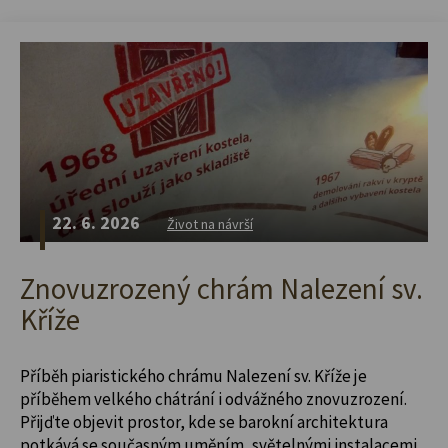
22. 6. 2026
Život na návrší
Znovuzrozený chrám Nalezení sv.
Kříže
Příběh piaristického chrámu Nalezení sv. Kříže je
příběhem velkého chátrání i odvážného znovuzrození.
Přijďte objevit prostor, kde se barokní architektura
potkává se současným uměním, světelnými instalacemi,