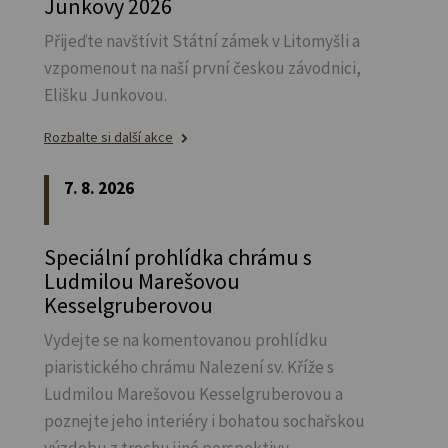
Junkovy 2026
Přijeďte navštívit Státní zámek v Litomyšli a
vzpomenout na naší první českou závodnici,
Elišku Junkovou.
Rozbalte si další akce
7. 8. 2026
Speciální prohlídka chrámu s
Ludmilou Marešovou
Kesselgruberovou
Vydejte se na komentovanou prohlídku
piaristického chrámu Nalezení sv.
Kříže s
Ludmilou Marešovou Kesselgruberovou a
poznejte jeho interiéry i bohatou sochařskou
výzdobu z trochu jiné perspektivy.