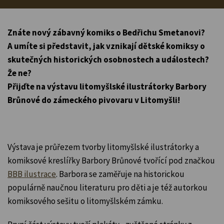
Znáte nový zábavný komiks o Bedřichu Smetanovi?
A umíte si představit, jak vznikají dětské komiksy o
skutečných historických osobnostech a událostech?
Že ne?
Přijďte na výstavu litomyšlské ilustrátorky Barbory
Brůnové do zámeckého pivovaru v Litomyšli!
Výstava je průřezem tvorby litomyšlské ilustrátorky a
komiksové kreslířky Barbory Brůnové tvořící pod značkou
BBB ilustrace
. Barbora se zaměřuje na historickou
populárně naučnou literaturu pro děti a je též autorkou
komiksového sešitu o litomyšlském zámku.