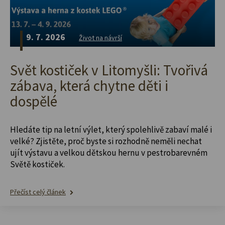
9. 7. 2026
Život na návrší
Svět kostiček v Litomyšli: Tvořivá
zábava, která chytne děti i
dospělé
Hledáte tip na letní výlet, který spolehlivě zabaví malé i
velké? Zjistěte, proč byste si rozhodně neměli nechat
ujít výstavu a velkou dětskou hernu v pestrobarevném
Světě kostiček.
Přečíst celý článek