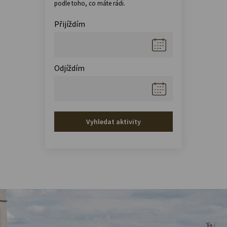
podle toho, co máte rádi.
Přijíždím
Odjíždím
Vyhledat aktivity