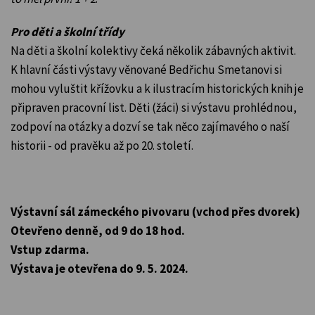
Pro děti a školní třídy
Na děti a školní kolektivy čeká několik zábavných aktivit.
K hlavní části výstavy věnované Bedřichu Smetanovi si
mohou vyluštit křížovku a k ilustracím historických knih je
připraven pracovní list. Děti (žáci) si výstavu prohlédnou,
zodpoví na otázky a dozví se tak něco zajímavého o naší
historii - od pravěku až po 20. století.
Výstavní sál zámeckého pivovaru (vchod přes dvorek)
Otevřeno denně, od 9 do 18 hod.
Vstup zdarma.
Výstava je otevřena do 9. 5. 2024.