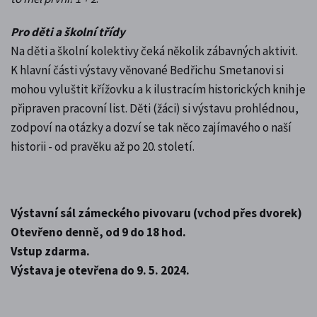
Pro děti a školní třídy
Na děti a školní kolektivy čeká několik zábavných aktivit.
K hlavní části výstavy věnované Bedřichu Smetanovi si
mohou vyluštit křížovku a k ilustracím historických knih je
připraven pracovní list. Děti (žáci) si výstavu prohlédnou,
zodpoví na otázky a dozví se tak něco zajímavého o naší
historii - od pravěku až po 20. století.
Výstavní sál zámeckého pivovaru (vchod přes dvorek)
Otevřeno denně, od 9 do 18 hod.
Vstup zdarma.
Výstava je otevřena do 9. 5. 2024.