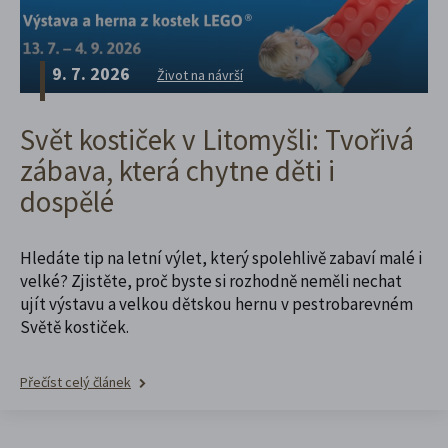
9. 7. 2026
Život na návrší
Svět kostiček v Litomyšli: Tvořivá
zábava, která chytne děti i
dospělé
Hledáte tip na letní výlet, který spolehlivě zabaví malé i
velké? Zjistěte, proč byste si rozhodně neměli nechat
ujít výstavu a velkou dětskou hernu v pestrobarevném
Světě kostiček.
Přečíst celý článek