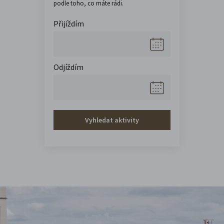
podle toho, co máte rádi.
Přijíždím
Odjíždím
Vyhledat aktivity