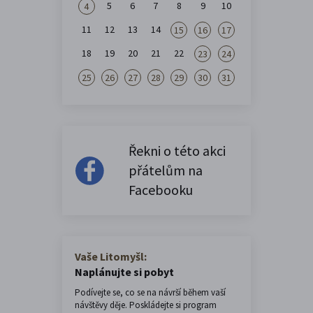
5
6
7
8
9
10
4
11
12
13
14
15
16
17
18
19
20
21
22
23
24
25
26
27
28
29
30
31
Řekni o této akci
přátelům na
Facebooku
Vaše Litomyšl:
Naplánujte si pobyt
Podívejte se, co se na návrší během vaší
návštěvy děje. Poskládejte si program