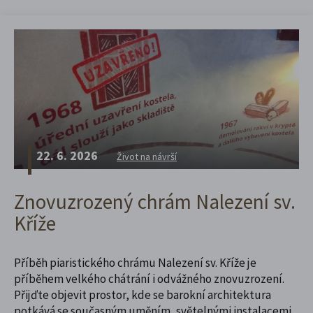
22. 6. 2026
Život na návrší
Znovuzrozený chrám Nalezení sv.
Kříže
Příběh piaristického chrámu Nalezení sv. Kříže je
příběhem velkého chátrání i odvážného znovuzrození.
Přijďte objevit prostor, kde se barokní architektura
potkává se současným uměním, světelnými instalacemi,