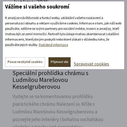
Junkovy 2026
Vážíme si vašeho soukromí
Přijeďte navštívit Státní zámek v Litomyšli a
K analýze návštěvnosti a funkcí webu, ukládání vašeho nastavení a
vzpomenout na naší první českou závodnici,
personalizaci obsahu a reklam využíváme cookies. Informace o tom, jak náš web
Elišku Junkovou.
používáte, sdílíme se svými partnery pro sociální média, inzerci a analýzy, kteří
mohou být ze zemí mimo EU. Partneři tyto údaje mohou zkombinovat s dalšími
Rozbalte si další akce
informacemi, které jste jim poskytli nebo které získali v důsledku toho, že
používáte jejich služby.
Podrobné informace
7. 8. 2026
Pouze nezbytné cookies
Přijmout vše
Spravovat cookies
Speciální prohlídka chrámu s
Ludmilou Marešovou
Kesselgruberovou
Vydejte se na komentovanou prohlídku
piaristického chrámu Nalezení sv.
Kříže s
Ludmilou Marešovou Kesselgruberovou a
poznejte jeho interiéry i bohatou sochařskou
výzdobu z trochu jiné perspektivy.