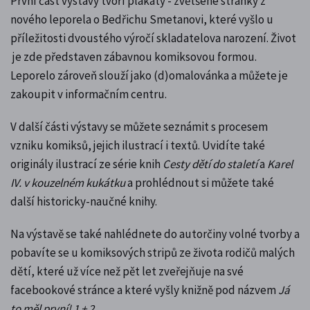
První část výstavy tvoří plakáty - zvětšené stránky z
nového leporela o Bedřichu Smetanovi, které vyšlo
u
příležitosti dvoustého výročí skladatelova narození
. Život
je zde představen zábavnou komiksovou formou.
Leporelo zároveň slouží jako (d)omalovánka a můžete je
zakoupit v informačním centru.
V další části výstavy se můžete seznámit s procesem
vzniku komiksů, jejich ilustrací i textů. Uvidíte také
originály ilustrací ze série knih
Cesty dětí do staletí
a
Karel
IV. v kouzelném kukátku
a prohlédnout si můžete také
další historicky-naučné knihy.
Na výstavě se také nahlédnete do autorčiny volné tvorby a
pobavíte se u komiksových stripů ze života rodičů malých
dětí, které už více než pět let zveřejňuje na své
facebookové stránce a které vyšly knižně pod názvem
Já
to měl první! 1 + 2
.