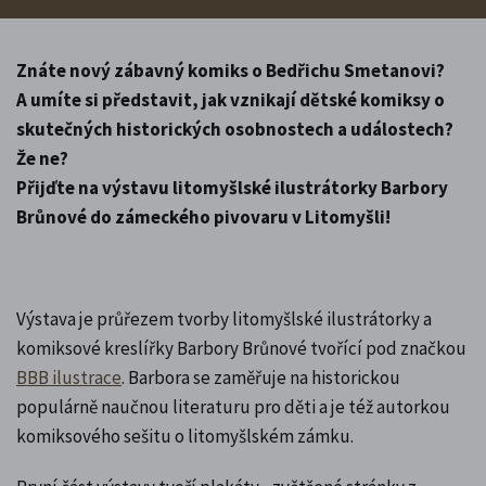
Znáte nový zábavný komiks o Bedřichu Smetanovi?
A umíte si představit, jak vznikají dětské komiksy o
skutečných historických osobnostech a událostech?
Že ne?
Přijďte na výstavu litomyšlské ilustrátorky Barbory
Brůnové do zámeckého pivovaru v Litomyšli!
Výstava je průřezem tvorby litomyšlské ilustrátorky a
komiksové kreslířky Barbory Brůnové tvořící pod značkou
BBB ilustrace
. Barbora se zaměřuje na historickou
populárně naučnou literaturu pro děti a je též autorkou
komiksového sešitu o litomyšlském zámku.