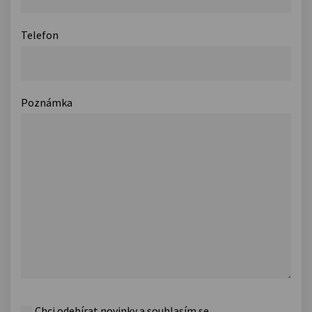
Telefon
Poznámka
Chci odebírat novinky a souhlasím se