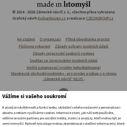
© 2014 - 2026 Zámecké návrší z. ú., všechna přáva vyhrazena
Grafický návrh
KošnarDesign.cz
a realizace
CZECHGROUP.cz
Ke stažení
O organizaci
Přímá objednávka prostor
Půjčovna vybavení
Zásady ochrany osobních údajů
Zásady zpracování souborů cookies
Souhlas se zpracováním osobních údajů
Vnitřní oznamovací systém (whistleblowing)
Všeobecné obchodní podmínky - pro prodej a nákup v e-shopu
„Zámecké návrší“ 02/25 -
Vážíme si vašeho soukromí
K analýze návštěvnosti a funkcí webu, ukládání vašeho nastavení a personalizaci
obsahu a reklam využíváme cookies. Informace o tom, jak náš web používáte,
sdílíme se svými partnery pro sociální média, inzerci a analýzy, kteří mohou být ze
zemí mimo EU. Partneři tyto údaje mohou zkombinovat s dalšími informacemi, které