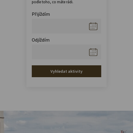
podle toho, co máte rádi.
Přijíždím
Odjíždím
Vyhledat aktivity