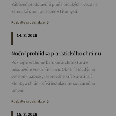
Zábavné představení plné hereckých hvězd na
zámecké open-air scéně v Litomyšli.
Rozbalte si další akce
14. 8. 2026
Noční prohlídka piaristického chrámu
Poznejte vrcholně barokní architekturu v
působivém večerním hávu. Obětní stůl dýchá
světlem, paprsky laserového kříže protínají
klenby a chrám ožívá instalacemi současného
umění.
Rozbalte si další akce
15. 8. 2026