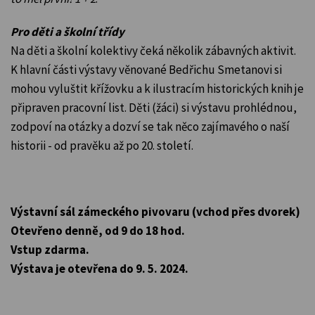
Pro děti a školní třídy
Na děti a školní kolektivy čeká několik zábavných aktivit.
K hlavní části výstavy věnované Bedřichu Smetanovi si
mohou vyluštit křížovku a k ilustracím historických knih je
připraven pracovní list. Děti (žáci) si výstavu prohlédnou,
zodpoví na otázky a dozví se tak něco zajímavého o naší
historii - od pravěku až po 20. století.
Výstavní sál zámeckého pivovaru (vchod přes dvorek)
Otevřeno denně, od 9 do 18 hod.
Vstup zdarma.
Výstava je otevřena do 9. 5. 2024.