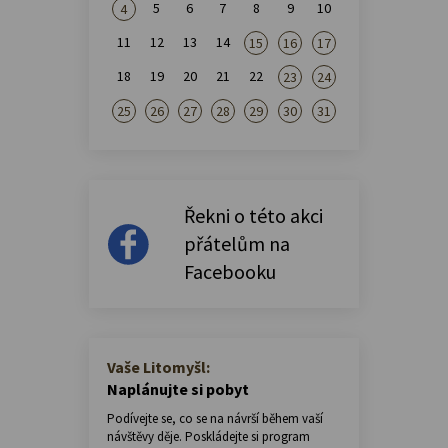
5
6
7
8
9
10
4
11
12
13
14
15
16
17
18
19
20
21
22
23
24
25
26
27
28
29
30
31
Řekni o této akci
přátelům na
Facebooku
Vaše Litomyšl:
Naplánujte si pobyt
Podívejte se, co se na návrší během vaší
návštěvy děje. Poskládejte si program