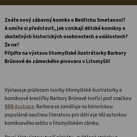
Znáte nový zábavný komiks o Bedřichu Smetanovi?
A umíte si představit, jak vznikají dětské komiksy o
skutečných historických osobnostech a událostech?
Že ne?
Přijďte na výstavu litomyšlské ilustrátorky Barbory
Brůnové do zámeckého pivovaru v Litomyšli!
Výstava je průřezem tvorby litomyšlské ilustrátorky a
komiksové kreslířky Barbory Brůnové tvořící pod značkou
BBB ilustrace
. Barbora se zaměřuje na historickou
populárně naučnou literaturu pro děti a je též autorkou
komiksového sešitu o litomyšlském zámku.