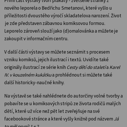
První část výstavy tvoří plakáty - zvětšené stránky z
nového leporela o Bedřichu Smetanovi, které vyšlo
u
příležitosti dvoustého výročí skladatelova narození
. Život
je zde představen zábavnou komiksovou formou.
Leporelo zároveň slouží jako (d)omalovánka a můžete je
zakoupit v informačním centru.
V další části výstavy se můžete seznámit s procesem
vzniku komiksů, jejich ilustrací i textů. Uvidíte také
originály ilustrací ze série knih
Cesty dětí do staletí
a
Karel
IV. v kouzelném kukátku
a prohlédnout si můžete také
další historicky-naučné knihy.
Na výstavě se také nahlédnete do autorčiny volné tvorby a
pobavíte se u komiksových stripů ze života rodičů malých
dětí, které už více než pět let zveřejňuje na své
facebookové stránce a které vyšly knižně pod názvem
Já
to měl první! 1 + 2
.