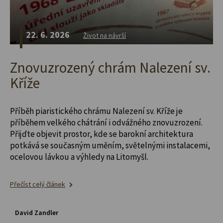
22. 6. 2026
Život na návrší
Znovuzrozený chrám Nalezení sv.
Kříže
Příběh piaristického chrámu Nalezení sv. Kříže je
příběhem velkého chátrání i odvážného znovuzrození.
Přijďte objevit prostor, kde se barokní architektura
potkává se současným uměním, světelnými instalacemi,
ocelovou lávkou a výhledy na Litomyšl.
Přečíst celý článek
David Zandler