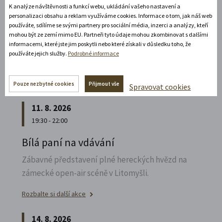
K analýze návštěvnosti a funkcí webu, ukládání vašeho nastavení a
Poznejte vrcholně barokní architekturu v
personalizaci obsahu a reklam využíváme cookies. Informace o tom, jak náš web
působivém večerním hávu. Obětní stůl dýchá
používáte, sdílíme se svými partnery pro sociální média, inzerci a analýzy, kteří
světlem, paprsky laserového kříže protínají
mohou být ze zemí mimo EU. Partneři tyto údaje mohou zkombinovat s dalšími
informacemi, které jste jim poskytli nebo které získali v důsledku toho, že
klenby a chrám ožívá instalacemi současného
používáte jejich služby.
Podrobné informace
umění.
Rozbalte si další akce
Pouze nezbytné cookies
Přijmout vše
Spravovat cookies
11. 8. 2026
19:30 - 22:00
Bílá paní na vdávání
Zábavné představení plné hereckých hvězd na
zámecké open-air scéně v Litomyšli.
Rozbalte si další akce
14. 8. 2026