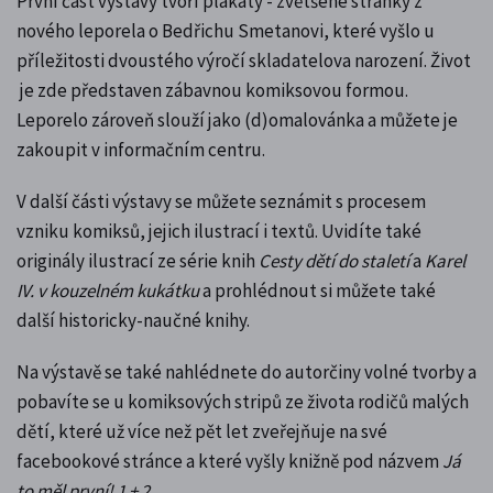
První část výstavy tvoří plakáty - zvětšené stránky z
nového leporela o Bedřichu Smetanovi, které vyšlo
u
příležitosti dvoustého výročí skladatelova narození
. Život
je zde představen zábavnou komiksovou formou.
Leporelo zároveň slouží jako (d)omalovánka a můžete je
zakoupit v informačním centru.
V další části výstavy se můžete seznámit s procesem
vzniku komiksů, jejich ilustrací i textů. Uvidíte také
originály ilustrací ze série knih
Cesty dětí do staletí
a
Karel
IV. v kouzelném kukátku
a prohlédnout si můžete také
další historicky-naučné knihy.
Na výstavě se také nahlédnete do autorčiny volné tvorby a
pobavíte se u komiksových stripů ze života rodičů malých
dětí, které už více než pět let zveřejňuje na své
facebookové stránce a které vyšly knižně pod názvem
Já
to měl první! 1 + 2
.