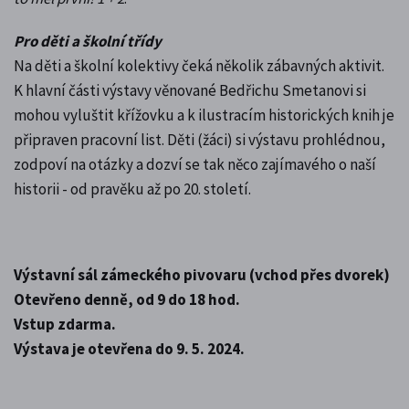
Pro děti a školní třídy
Na děti a školní kolektivy čeká několik zábavných aktivit.
K hlavní části výstavy věnované Bedřichu Smetanovi si
mohou vyluštit křížovku a k ilustracím historických knih je
připraven pracovní list. Děti (žáci) si výstavu prohlédnou,
zodpoví na otázky a dozví se tak něco zajímavého o naší
historii - od pravěku až po 20. století.
Výstavní sál zámeckého pivovaru (vchod přes dvorek)
Otevřeno denně, od 9 do 18 hod.
Vstup zdarma.
Výstava je otevřena do 9. 5. 2024.