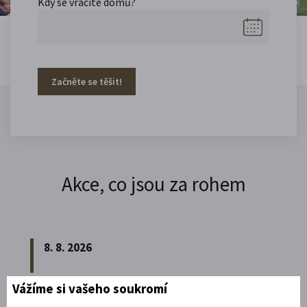
Kdy se vracíte domů?
Začněte se těšit!
Akce, co jsou za rohem
8. 8. 2026
Vážíme si vašeho soukromí
Noční prohlídka piaristického chrámu