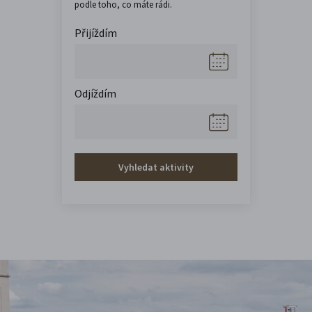
podle toho, co máte rádi.
Přijíždím
Odjíždím
Vyhledat aktivity