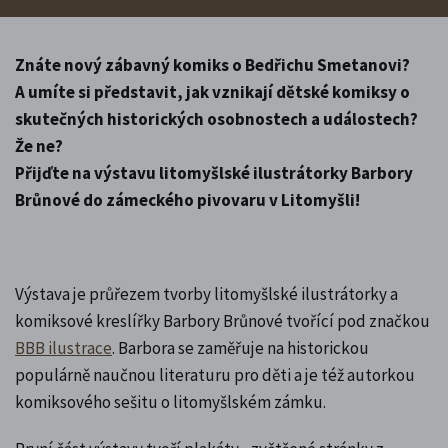
Znáte nový zábavný komiks o Bedřichu Smetanovi?
A umíte si představit, jak vznikají dětské komiksy o
skutečných historických osobnostech a událostech?
Že ne?
Přijďte na výstavu litomyšlské ilustrátorky Barbory
Brůnové do zámeckého pivovaru v Litomyšli!
Výstava je průřezem tvorby litomyšlské ilustrátorky a
komiksové kreslířky Barbory Brůnové tvořící pod značkou
BBB ilustrace
. Barbora se zaměřuje na historickou
populárně naučnou literaturu pro děti a je též autorkou
komiksového sešitu o litomyšlském zámku.