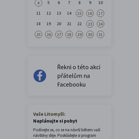
5
6
7
8
9
10
4
11
12
13
14
15
16
17
18
19
20
21
22
23
24
25
26
27
28
29
30
31
Řekni o této akci
přátelům na
Facebooku
Vaše Litomyšl:
Naplánujte si pobyt
Podívejte se, co se na návrší během vaší
návštěvy děje. Poskládejte si program