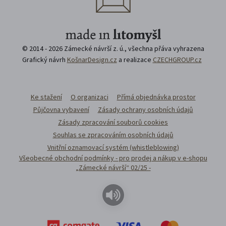
© 2014 - 2026 Zámecké návrší z. ú., všechna přáva vyhrazena
Grafický návrh
KošnarDesign.cz
a realizace
CZECHGROUP.cz
Ke stažení
O organizaci
Přímá objednávka prostor
Půjčovna vybavení
Zásady ochrany osobních údajů
Zásady zpracování souborů cookies
Souhlas se zpracováním osobních údajů
Vnitřní oznamovací systém (whistleblowing)
Všeobecné obchodní podmínky - pro prodej a nákup v e-shopu
„Zámecké návrší“ 02/25 -