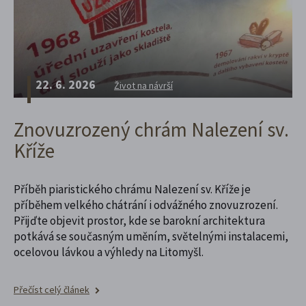
22. 6. 2026
Život na návrší
Znovuzrozený chrám Nalezení sv.
Kříže
Příběh piaristického chrámu Nalezení sv. Kříže je
příběhem velkého chátrání i odvážného znovuzrození.
Přijďte objevit prostor, kde se barokní architektura
potkává se současným uměním, světelnými instalacemi,
ocelovou lávkou a výhledy na Litomyšl.
Přečíst celý článek