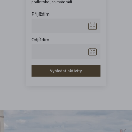
podle toho, co máte rádi.
Přijíždím
Odjíždím
Vyhledat aktivity