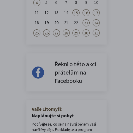
5
6
7
8
9
10
4
11
12
13
14
15
16
17
18
19
20
21
22
23
24
25
26
27
28
29
30
31
Řekni o této akci
přátelům na
Facebooku
Vaše Litomyšl:
Naplánujte si pobyt
Podívejte se, co se na návrší během vaší
návštěvy děje. Poskládejte si program