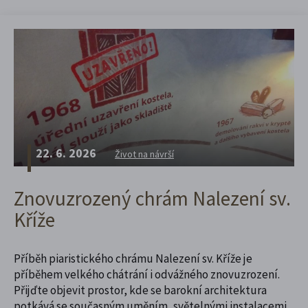
22. 6. 2026
Život na návrší
Znovuzrozený chrám Nalezení sv.
Kříže
Příběh piaristického chrámu Nalezení sv. Kříže je
příběhem velkého chátrání i odvážného znovuzrození.
Přijďte objevit prostor, kde se barokní architektura
potkává se současným uměním, světelnými instalacemi,