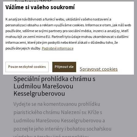
Junkovy 2026
Vážíme si vašeho soukromí
Přijeďte navštívit Státní zámek v Litomyšli a
K analýze návštěvnosti a funkcí webu, ukládání vašeho nastavení a
vzpomenout na naší první českou závodnici,
personalizaci obsahu a reklam využíváme cookies. Informace o tom, jak náš web
Elišku Junkovou.
používáte, sdílíme se svými partnery pro sociální média, inzerci a analýzy, kteří
mohou být ze zemí mimo EU. Partneři tyto údaje mohou zkombinovat s dalšími
Rozbalte si další akce
informacemi, které jste jim poskytli nebo které získali v důsledku toho, že
používáte jejich služby.
Podrobné informace
7. 8. 2026
Pouze nezbytné cookies
Přijmout vše
Spravovat cookies
Speciální prohlídka chrámu s
Ludmilou Marešovou
Kesselgruberovou
Vydejte se na komentovanou prohlídku
piaristického chrámu Nalezení sv.
Kříže s
Ludmilou Marešovou Kesselgruberovou a
poznejte jeho interiéry i bohatou sochařskou
výzdobu z trochu jiné perspektivy.