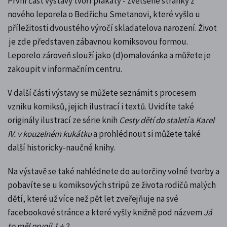
První část výstavy tvoří plakáty - zvětšené stránky z
nového leporela o Bedřichu Smetanovi, které vyšlo
u
příležitosti dvoustého výročí skladatelova narození
. Život
je zde představen zábavnou komiksovou formou.
Leporelo zároveň slouží jako (d)omalovánka a můžete je
zakoupit v informačním centru.
V další části výstavy se můžete seznámit s procesem
vzniku komiksů, jejich ilustrací i textů. Uvidíte také
originály ilustrací ze série knih
Cesty dětí do staletí
a
Karel
IV. v kouzelném kukátku
a prohlédnout si můžete také
další historicky-naučné knihy.
Na výstavě se také nahlédnete do autorčiny volné tvorby a
pobavíte se u komiksových stripů ze života rodičů malých
dětí, které už více než pět let zveřejňuje na své
facebookové stránce a které vyšly knižně pod názvem
Já
to měl první! 1 + 2
.