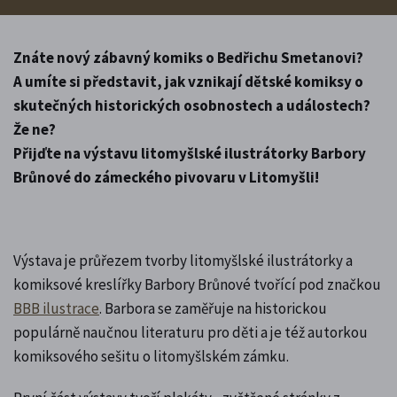
Znáte nový zábavný komiks o Bedřichu Smetanovi?
A umíte si představit, jak vznikají dětské komiksy o
skutečných historických osobnostech a událostech?
Že ne?
Přijďte na výstavu litomyšlské ilustrátorky Barbory
Brůnové do zámeckého pivovaru v Litomyšli!
Výstava je průřezem tvorby litomyšlské ilustrátorky a
komiksové kreslířky Barbory Brůnové tvořící pod značkou
BBB ilustrace
. Barbora se zaměřuje na historickou
populárně naučnou literaturu pro děti a je též autorkou
komiksového sešitu o litomyšlském zámku.