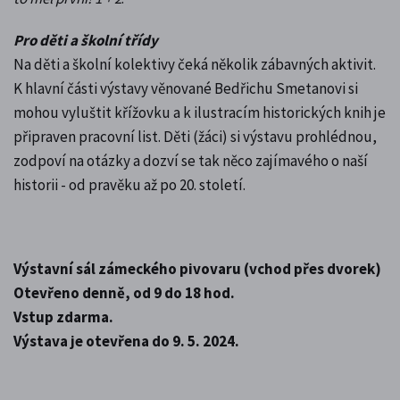
Pro děti a školní třídy
Na děti a školní kolektivy čeká několik zábavných aktivit.
K hlavní části výstavy věnované Bedřichu Smetanovi si
mohou vyluštit křížovku a k ilustracím historických knih je
připraven pracovní list. Děti (žáci) si výstavu prohlédnou,
zodpoví na otázky a dozví se tak něco zajímavého o naší
historii - od pravěku až po 20. století.
Výstavní sál zámeckého pivovaru (vchod přes dvorek)
Otevřeno denně, od 9 do 18 hod.
Vstup zdarma.
Výstava je otevřena do 9. 5. 2024.