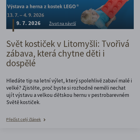
9. 7. 2026
Život na návrší
Svět kostiček v Litomyšli: Tvořivá
zábava, která chytne děti i
dospělé
Hledáte tip na letní výlet, který spolehlivě zabaví malé i
velké? Zjistěte, proč byste si rozhodně neměli nechat
ujít výstavu a velkou dětskou hernu v pestrobarevném
Světě kostiček.
Přečíst celý článek