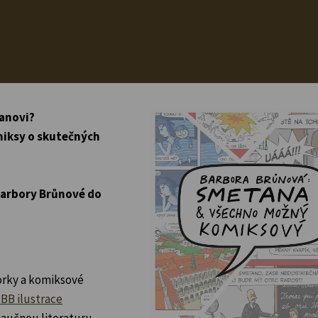
anovi?
omiksy o skutečných
 Barbory Brůnové do
torky a komiksové
BB ilustrace
naučnou literaturu