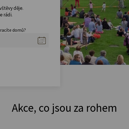
vštěvy děje.
 rádi.
vracíte domů?
Akce, co jsou za rohem