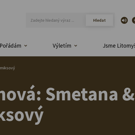
Pořádám
Výletím
Jsme Litomyš
omiksový
nová: Smetana &
ksový