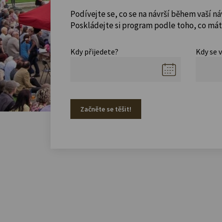
Podívejte se, co se na návrší během vaší ná
Poskládejte si program podle toho, co máte
Kdy přijedete?
Kdy se 
Začněte se těšit!