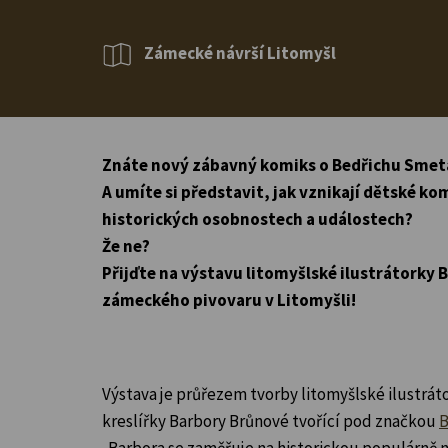
Zámecké návrší Litomyšl
Znáte nový zábavný komiks o Bedřichu Smet
A umíte si představit, jak vznikají dětské k
historických osobnostech a událostech?
Že ne?
Přijďte na výstavu litomyšlské ilustrátorky
zámeckého pivovaru v Litomyšli!
Výstava je průřezem tvorby litomyšlské ilustrá
kreslířky Barbory Brůnové tvořící pod značkou
B
. Barbora se zaměřuje na historickou populárně 