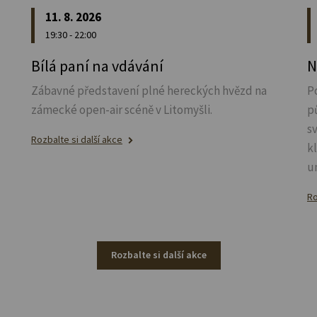
11. 8. 2026
19:30 - 22:00
u
Bílá paní na vdávání
N
Zábavné představení plné hereckých hvězd na
P
zámecké open-air scéně v Litomyšli.
p
s
Rozbalte si další akce
k
u
Ro
Rozbalte si další akce