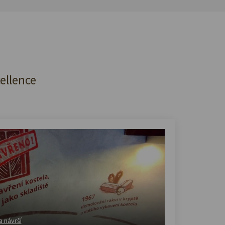
cellence
a návrší