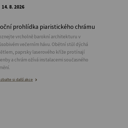
14. 8. 2026
oční prohlídka piaristického chrámu
oznejte vrcholně barokní architekturu v
ůsobivém večerním hávu. Obětní stůl dýchá
větlem, paprsky laserového kříže protínají
lenby a chrám ožívá instalacemi současného
mění.
zbalte si další akce