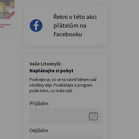
Řekni o této akci
přátelům na
Facebooku
Vaše Litomyšl:
Naplánujte si pobyt
Podívejte se, co se na návrší během vaší
návštěvy děje. Poskládejte si program
podle toho, co máte rádi.
Přijíždím
Odjíždím