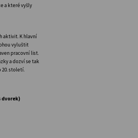
e a které vyšly
 aktivit. K hlavní
ohou vyluštit
aven pracovní list.
zky a dozví se tak
20. století.
s dvorek)