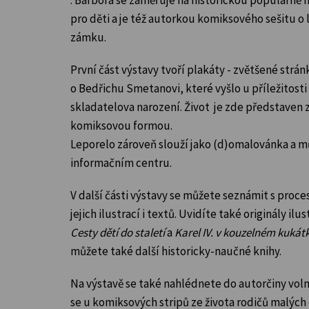
pro děti a je též autorkou komiksového sešitu o
zámku.
První část výstavy tvoří plakáty - zvětšené strá
o Bedřichu Smetanovi, které vyšlo
u příležitost
skladatelova narození
. Život je zde představen
komiksovou formou.
Leporelo zároveň slouží jako (d)omalovánka a m
informačním centru.
V další části výstavy se můžete seznámit s proc
jejich ilustrací i textů. Uvidíte také originály ilus
Cesty dětí do staletí
a
Karel IV. v kouzelném kukát
můžete také další historicky-naučné knihy.
Na výstavě se také nahlédnete do autorčiny vol
se u komiksových stripů ze života rodičů malých 