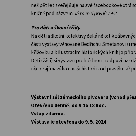
než pět let zveřejňuje na své facebookové stránc
knižně pod názvem
Já to měl první! 1 + 2
.
Pro děti a školní třídy
Na děti a školní kolektivy čeká několik zábavných
části výstavy věnované Bedřichu Smetanovi si m
křížovku a k ilustracím historických knih je připr
Děti (žáci) si výstavu prohlédnou, zodpoví na otá
něco zajímavého o naší historii - od pravěku až po 
Výstavní sál zámeckého pivovaru (vchod pře
Otevřeno denně, od 9 do 18 hod.
Vstup zdarma.
Výstava je otevřena do 9. 5. 2024.