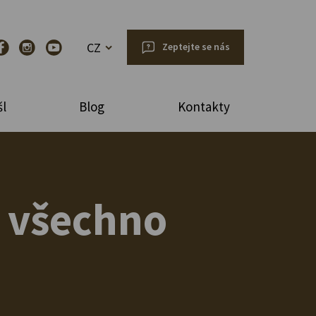
CZ
Zeptejte se nás
l
Blog
Kontakty
 všechno