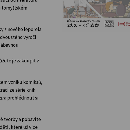
 litomyšlském
nky z nového leporela
i dvoustého výročí
 zábavnou
ůžete je zakoupit v
esem vzniku komiksů,
trací ze série knih
ku
a prohlédnout si
né tvorby a pobavíte
dětí, které už více