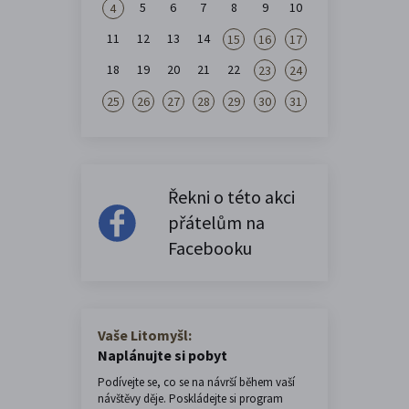
5
6
7
8
9
10
4
11
12
13
14
15
16
17
18
19
20
21
22
23
24
25
26
27
28
29
30
31
Řekni o této akci
přátelům na
Facebooku
Vaše Litomyšl:
Naplánujte si pobyt
Podívejte se, co se na návrší během vaší
návštěvy děje. Poskládejte si program