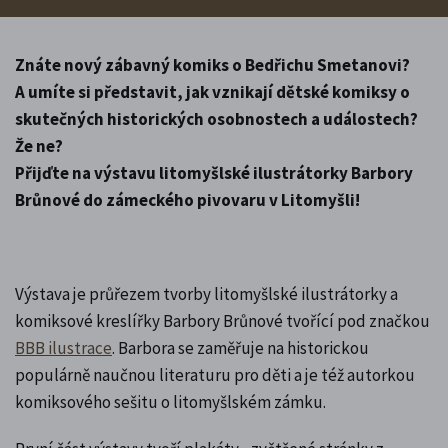
Znáte nový zábavný komiks o Bedřichu Smetanovi?
A umíte si představit, jak vznikají dětské komiksy o
skutečných historických osobnostech a událostech?
Že ne?
Přijďte na výstavu litomyšlské ilustrátorky Barbory
Brůnové do zámeckého pivovaru v Litomyšli!
Výstava je průřezem tvorby litomyšlské ilustrátorky a
komiksové kreslířky Barbory Brůnové tvořící pod značkou
BBB ilustrace
. Barbora se zaměřuje na historickou
populárně naučnou literaturu pro děti a je též autorkou
komiksového sešitu o litomyšlském zámku.