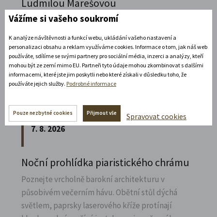
Ludmilou Marešovou
Kesselgruberovou
Vážíme si vašeho soukromí
Vydejte se na komentovanou prohlídku
K analýze návštěvnosti a funkcí webu, ukládání vašeho nastavení a
piaristického chrámu Nalezení sv.
Kříže s
personalizaci obsahu a reklam využíváme cookies. Informace o tom, jak náš web
používáte, sdílíme se svými partnery pro sociální média, inzerci a analýzy, kteří
Ludmilou Marešovou Kesselgruberovou a
mohou být ze zemí mimo EU. Partneři tyto údaje mohou zkombinovat s dalšími
poznejte jeho interiéry i bohatou sochařskou
informacemi, které jste jim poskytli nebo které získali v důsledku toho, že
výzdobu z trochu jiné perspektivy.
používáte jejich služby.
Podrobné informace
Rozbalte si další akce
Pouze nezbytné cookies
Přijmout vše
Spravovat cookies
7. 8. 2026
Noční prohlídka piaristického chrámu
Poznejte vrcholně barokní architekturu v
působivém večerním hávu. Obětní stůl dýchá
světlem, paprsky laserového kříže protínají