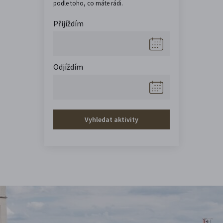
podle toho, co máte rádi.
Přijíždím
Odjíždím
Vyhledat aktivity