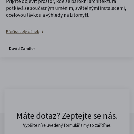
Přijďte objevit prostor, kde se barokní architektura
potkává se současným uměním, světelnými instalacemi,
ocelovou lávkou a výhledy na Litomyšl.
Přečíst celý článek
David Zandler
Máte dotaz? Zeptejte se nás.
Vyplňte níže uvedený formulář a my to zařídíme.