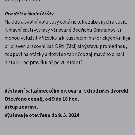
Pro děti a školní třídy
Na děti a školní kolektivy čeká několik zábavných aktivit.
K hlavní části výstavy věnované Bedřichu Smetanovi si
mohou vyluštit křížovku a k ilustracím historických knih je
připraven pracovní list. Děti (žáci) si výstavu prohlédnou,
zodpoví na otázky a dozví se tak něco zajímavého o naší
historii - od pravěku až po 20. století.
Výstavní sál zámeckého pivovaru (vchod přes dvorek)
Otevřeno denně, od 9 do 18 hod.
Vstup zdarma.
Výstava je otevřena do 9. 5. 2024.