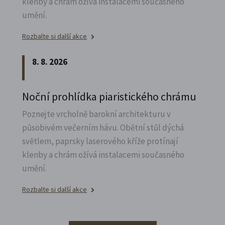
klenby a chrám ožívá instalacemi současného
umění.
Rozbalte si další akce
8. 8. 2026
Noční prohlídka piaristického chrámu
Poznejte vrcholně barokní architekturu v
působivém večerním hávu. Obětní stůl dýchá
světlem, paprsky laserového kříže protínají
klenby a chrám ožívá instalacemi současného
umění.
Rozbalte si další akce