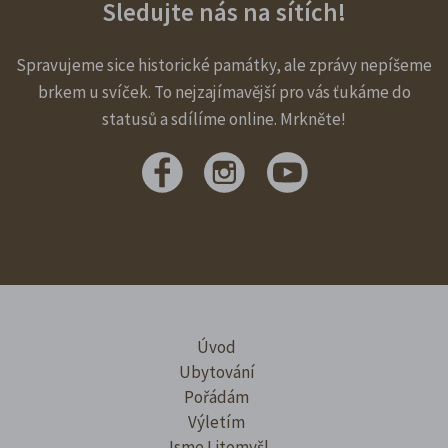
Sledujte nás na sítích!
Spravujeme sice historické památky, ale zprávy nepíšeme
brkem u svíček. To nejzajímavější pro vás ťukáme do
statusů a sdílíme online. Mrkněte!
Úvod
Ubytování
Pořádám
Výletím
Jsme Litomyšl