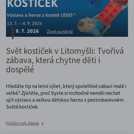
9. 7. 2026
Život na návrší
Svět kostiček v Litomyšli: Tvořivá
zábava, která chytne děti i
dospělé
Hledáte tip na letní výlet, který spolehlivě zabaví malé i
velké? Zjistěte, proč byste si rozhodně neměli nechat
ujít výstavu a velkou dětskou hernu v pestrobarevném
Světě kostiček.
Přečíst celý článek