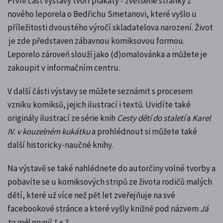
První část výstavy tvoří plakáty - zvětšené stránky z
nového leporela o Bedřichu Smetanovi, které vyšlo
u
příležitosti dvoustého výročí skladatelova narození
. Život
je zde představen zábavnou komiksovou formou.
Leporelo zároveň slouží jako (d)omalovánka a můžete je
zakoupit v informačním centru.
V další části výstavy se můžete seznámit s procesem
vzniku komiksů, jejich ilustrací i textů. Uvidíte také
originály ilustrací ze série knih
Cesty dětí do staletí
a
Karel
IV. v kouzelném kukátku
a prohlédnout si můžete také
další historicky-naučné knihy.
Na výstavě se také nahlédnete do autorčiny volné tvorby a
pobavíte se u komiksových stripů ze života rodičů malých
dětí, které už více než pět let zveřejňuje na své
facebookové stránce a které vyšly knižně pod názvem
Já
to měl první! 1 + 2
.