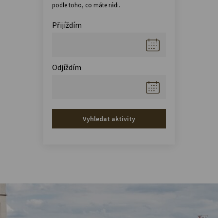
podle toho, co máte rádi.
Přijíždím
Odjíždím
Vyhledat aktivity