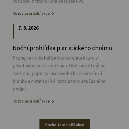
výzdobu z trochu jiné perspektivy.
Rozbalte si další akce
7. 8. 2026
Noční prohlídka piaristického chrámu
Poznejte vrcholně barokní architekturu v
působivém večerním hávu. Obětní stůl dýchá
světlem, paprsky laserového kříže protínají
klenby a chrám ožívá instalacemi současného
umění.
Rozbalte si další akce
Rozbalte si další akce