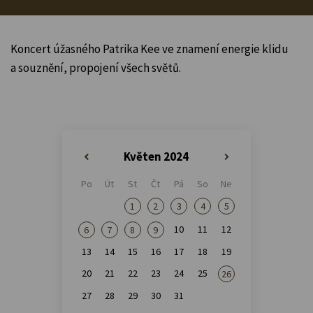
Koncert úžasného Patrika Kee ve znamení energie klidu
a souznění, propojení všech světů.
Květen 2024
«
»
Po
Út
St
Čt
Pá
So
Ne
1
2
3
4
5
10
11
12
6
7
8
9
13
14
15
16
17
18
19
20
21
22
23
24
25
26
27
28
29
30
31