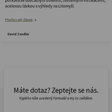
potkává se současným uměním, světelnými instalacemi,
ocelovou lávkou a výhledy na Litomyšl.
Přečíst celý článek
David Zandler
Máte dotaz? Zeptejte se nás.
Vyplňte níže uvedený formulář a my to zařídíme.