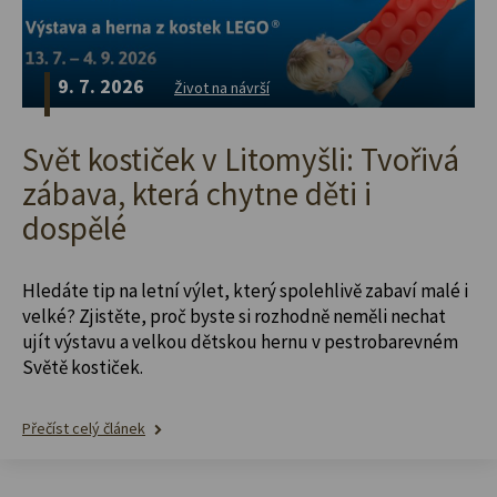
9. 7. 2026
Život na návrší
Svět kostiček v Litomyšli: Tvořivá
zábava, která chytne děti i
dospělé
Hledáte tip na letní výlet, který spolehlivě zabaví malé i
velké? Zjistěte, proč byste si rozhodně neměli nechat
ujít výstavu a velkou dětskou hernu v pestrobarevném
Světě kostiček.
Přečíst celý článek