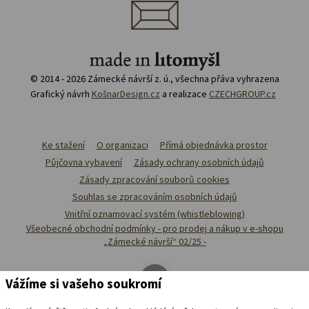
© 2014 - 2026 Zámecké návrší z. ú., všechna přáva vyhrazena
Grafický návrh
KošnarDesign.cz
a realizace
CZECHGROUP.cz
Ke stažení
O organizaci
Přímá objednávka prostor
Půjčovna vybavení
Zásady ochrany osobních údajů
Zásady zpracování souborů cookies
Souhlas se zpracováním osobních údajů
Vnitřní oznamovací systém (whistleblowing)
Všeobecné obchodní podmínky - pro prodej a nákup v e-shopu
„Zámecké návrší“ 02/25 -
Vážíme si vašeho soukromí