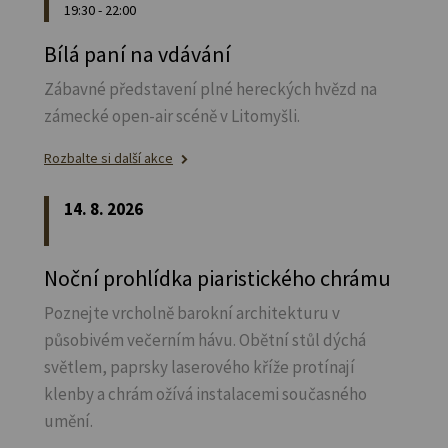
19:30 - 22:00
Bílá paní na vdávání
Zábavné představení plné hereckých hvězd na
zámecké open-air scéně v Litomyšli.
Rozbalte si další akce
14. 8. 2026
Noční prohlídka piaristického chrámu
Poznejte vrcholně barokní architekturu v
působivém večerním hávu. Obětní stůl dýchá
světlem, paprsky laserového kříže protínají
klenby a chrám ožívá instalacemi současného
umění.