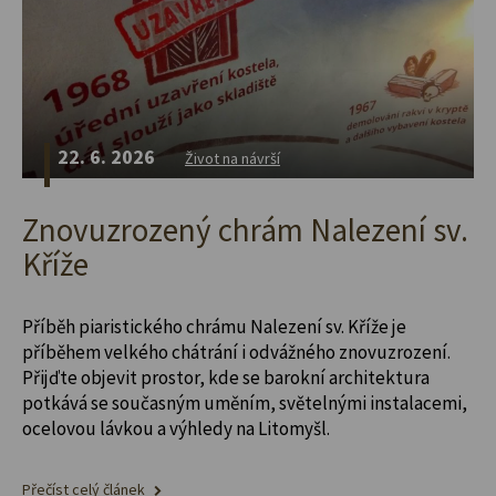
22. 6. 2026
Život na návrší
Znovuzrozený chrám Nalezení sv.
Kříže
Příběh piaristického chrámu Nalezení sv. Kříže je
příběhem velkého chátrání i odvážného znovuzrození.
Přijďte objevit prostor, kde se barokní architektura
potkává se současným uměním, světelnými instalacemi,
ocelovou lávkou a výhledy na Litomyšl.
Přečíst celý článek