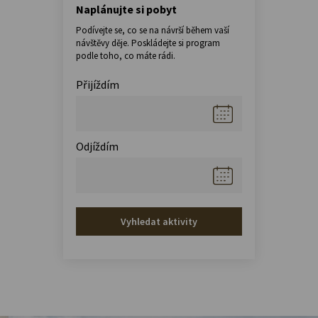
Naplánujte si pobyt
Podívejte se, co se na návrší během vaší
návštěvy děje. Poskládejte si program
podle toho, co máte rádi.
Přijíždím
Odjíždím
Vyhledat aktivity