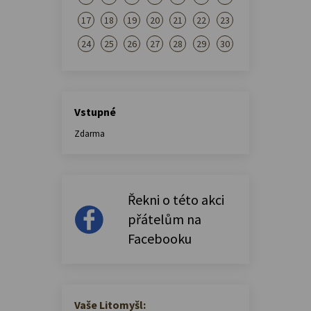
17
18
19
20
21
22
23
24
25
26
27
28
29
30
Vstupné
Zdarma
Řekni o této akci
přátelům na
Facebooku
Vaše Litomyšl: