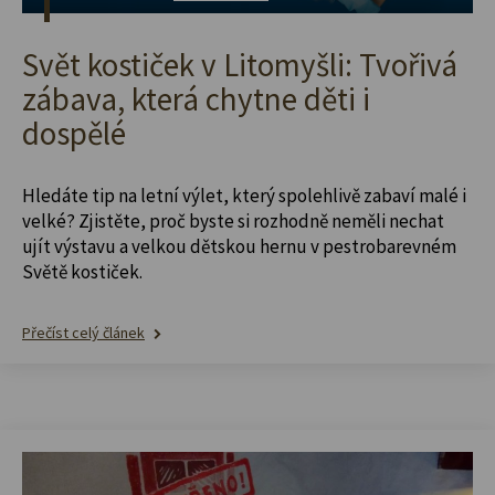
Svět kostiček v Litomyšli: Tvořivá
zábava, která chytne děti i
dospělé
Hledáte tip na letní výlet, který spolehlivě zabaví malé i
velké? Zjistěte, proč byste si rozhodně neměli nechat
ujít výstavu a velkou dětskou hernu v pestrobarevném
Světě kostiček.
Přečíst celý článek