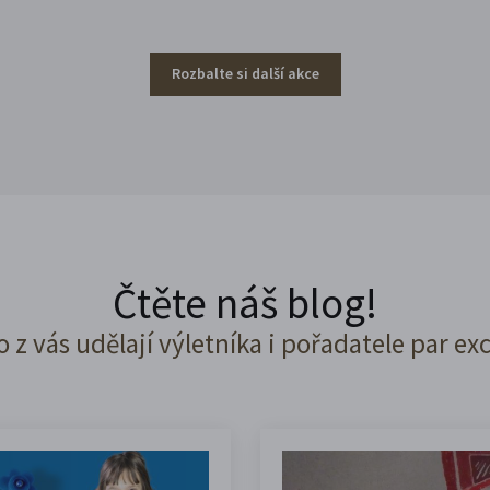
Rozbalte si další akce
Čtěte náš blog!
o z vás udělají výletníka i pořadatele par ex