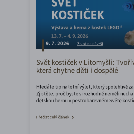
9. 7. 2026
Život na návrší
Svět kostiček v Litomyšli: Tvoři
která chytne děti i dospělé
Hledáte tip na letní výlet, který spolehlivě z
Zjistěte, proč byste si rozhodně neměli nechat
dětskou hernu v pestrobarevném Světě kosti
Přečíst celý článek