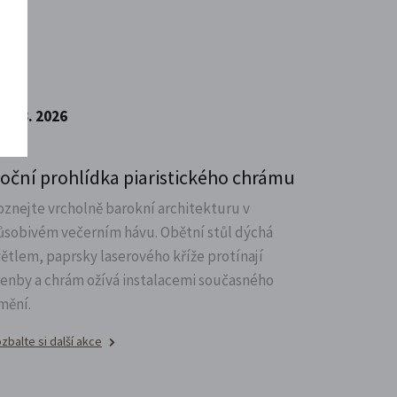
7. 8. 2026
oční prohlídka piaristického chrámu
oznejte vrcholně barokní architekturu v
ůsobivém večerním hávu. Obětní stůl dýchá
větlem, paprsky laserového kříže protínají
lenby a chrám ožívá instalacemi současného
mění.
zbalte si další akce