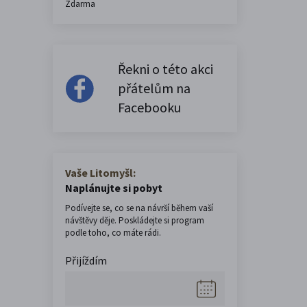
Zdarma
Řekni o této akci
přátelům na
Facebooku
Vaše Litomyšl:
Naplánujte si pobyt
Podívejte se, co se na návrší během vaší
návštěvy děje. Poskládejte si program
podle toho, co máte rádi.
Přijíždím