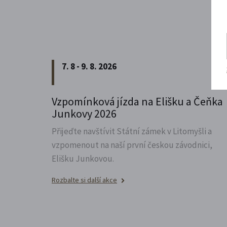
7. 8 - 9. 8. 2026
Vzpomínková jízda na Elišku a Čeňka
Junkovy 2026
Přijeďte navštívit Státní zámek v Litomyšli a
vzpomenout na naší první českou závodnici,
Elišku Junkovou.
Rozbalte si další akce