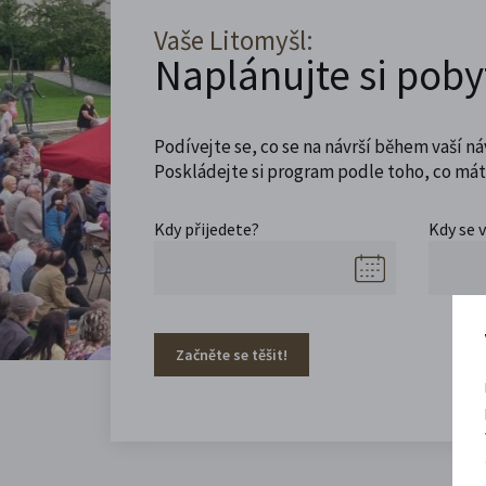
Vaše Litomyšl:
Naplánujte si poby
Podívejte se, co se na návrší během vaší ná
Poskládejte si program podle toho, co máte
Kdy přijedete?
Kdy se 
Začněte se těšit!