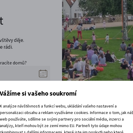
t
vštěvy děje.
 rádi.
vracíte domů?
Vážíme si vašeho soukromí
K analýze návštěvnosti a funkcí webu, ukládání vašeho nastavení a
personalizaci obsahu a reklam využíváme cookies. Informace o tom, jak ná
web používáte, sdílíme se svými partnery pro sociální média, inzerci a
analýzy, kteří mohou být ze zemí mimo EU. Partneři tyto údaje mohou
zkombinovat s dalšími informacemi, které jste jim poskytli nebo které