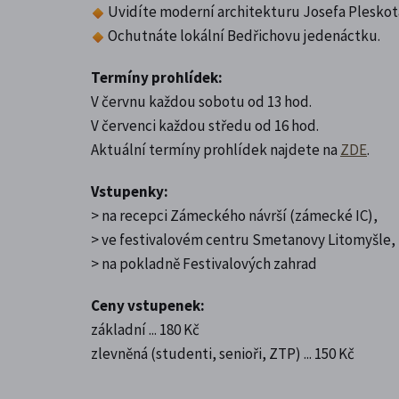
Uvidíte moderní architekturu Josefa Pleskot
Ochutnáte lokální Bedřichovu jedenáctku.
Termíny prohlídek:
V červnu každou sobotu od 13 hod.
V červenci každou středu od 16 hod.
Aktuální termíny prohlídek najdete na
ZDE
.
Vstupenky:
> na recepci Zámeckého návrší (zámecké IC),
> ve festivalovém centru Smetanovy Litomyšle,
> na pokladně Festivalových zahrad
Ceny vstupenek:
základní ... 180 Kč
zlevněná (studenti, senioři, ZTP) ... 150 Kč