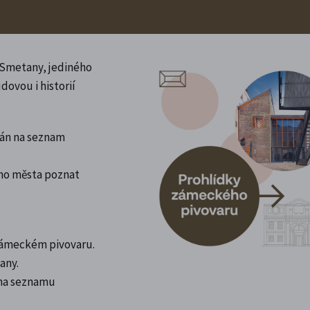
a Smetany, jediného
dovou i historií
psán na seznam
ho města poznat
 zámeckém pivovaru.
any.
na seznamu