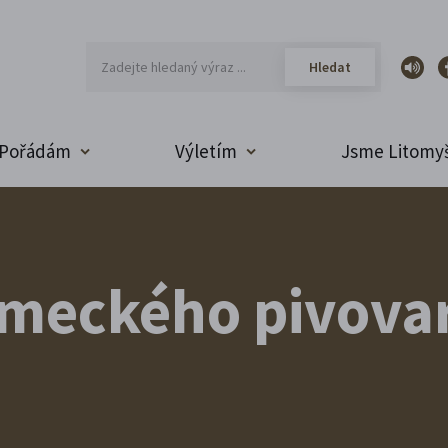
Pořádám
Výletím
Jsme Litomyš
ámeckého pivova