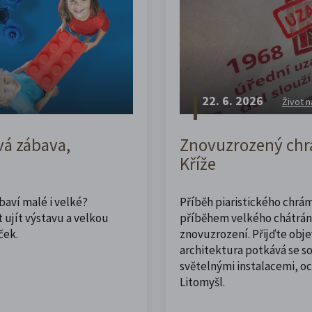
22. 6. 2026
Život n
vá zábava,
Znovuzrozený chrá
Kříže
abaví malé i velké?
Příběh piaristického chrám
 ujít výstavu a velkou
příběhem velkého chátrán
ček.
znovuzrození. Přijďte obje
architektura potkává se 
světelnými instalacemi, o
Litomyšl.