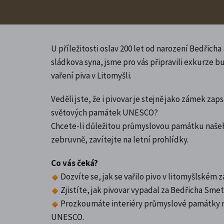
U příležitosti oslav 200 let od narození Bedřich
sládkova syna, jsme pro vás připravili exkurze bu
vaření piva v Litomyšli.
Veděli jste, že i pivovar je stejně jako zámek za
světových památek UNESCO?
Chcete-li důležitou průmyslovou památku naše
zebruvně, zavítejte na letní prohlídky.
Co vás čeká?
Dozvíte se, jak se vařilo pivo v litomyšlském
Zjistíte, jak pivovar vypadal za Bedřicha Smet
Prozkoumáte interiéry průmyslové památky 
UNESCO.