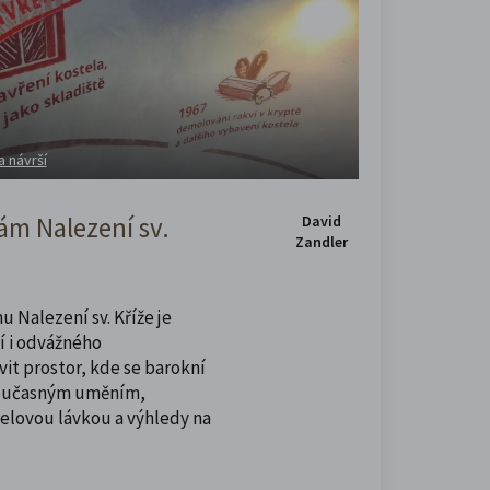
a návrší
m Nalezení sv.
David
Zandler
u Nalezení sv. Kříže je
í i odvážného
vit prostor, kde se barokní
současným uměním,
celovou lávkou a výhledy na