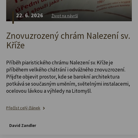
22. 6. 2026
Život na návrší
Znovuzrozený chrám Nalezení sv.
Kříže
Příběh piaristického chrámu Nalezení sv. Kříže je
příběhem velkého chátrání i odvážného znovuzrození.
Přijďte objevit prostor, kde se barokní architektura
potkává se současným uměním, světelnými instalacemi,
ocelovou lávkou a výhledy na Litomyšl.
Přečíst celý článek
David Zandler