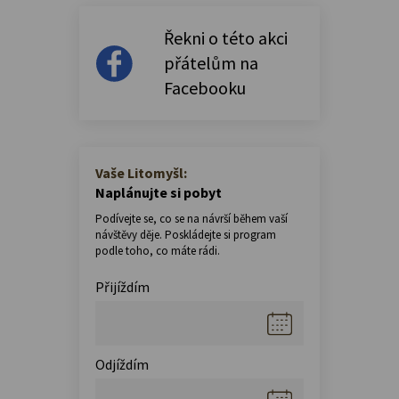
Řekni o této akci
přátelům na
Facebooku
Vaše Litomyšl:
Naplánujte si pobyt
Podívejte se, co se na návrší během vaší
návštěvy děje. Poskládejte si program
podle toho, co máte rádi.
Přijíždím
Odjíždím