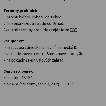
Termíny prohlídek:
V červnu každou sobotu od 13 hod.
V červenci každou středu od 16 hod.
Aktuální termíny prohlídek najdete na
ZDE
.
Vstupenky:
> na recepci Zámeckého návrší (zámecké IC),
> ve festivalovém centru Smetanovy Litomyšle,
> na pokladně Festivalových zahrad
Ceny vstupenek:
základní ... 180 Kč
zlevněná (studenti, senioři, ZTP) ... 150 Kč