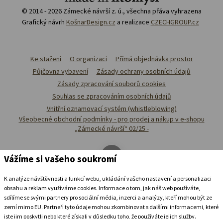
© 2014 - 2026 Zámecké návrší z. ú., všechna přáva vyhrazena
Grafický návrh
KošnarDesign.cz
a realizace
CZECHGROUP.cz
Ke stažení
O organizaci
Přímá objednávka prostor
Půjčovna vybavení
Zásady ochrany osobních údajů
Zásady zpracování souborů cookies
Souhlas se zpracováním osobních údajů
Vnitřní oznamovací systém (whistleblowing)
Všeobecné obchodní podmínky - pro prodej a nákup v e-shopu
„Zámecké návrší“ 02/25 -
Vážíme si vašeho soukromí
K analýze návštěvnosti a funkcí webu, ukládání vašeho nastavení a personalizaci
obsahu a reklam využíváme cookies. Informace o tom, jak náš web používáte,
sdílíme se svými partnery pro sociální média, inzerci a analýzy, kteří mohou být ze
zemí mimo EU. Partneři tyto údaje mohou zkombinovat s dalšími informacemi, které
jste jim poskytli nebo které získali v důsledku toho, že používáte jejich služby.