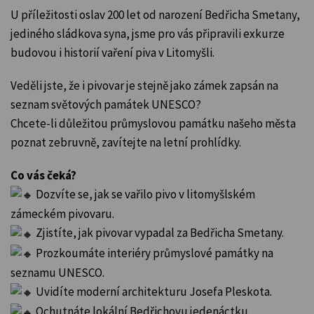
U příležitosti oslav 200 let od narození Bedřicha Smetany,
jediného sládkova syna, jsme pro vás připravili exkurze
budovou i historií vaření piva v Litomyšli.
Veděli jste, že i pivovar je stejně jako zámek zapsán na
seznam světových památek UNESCO?
Chcete-li důležitou průmyslovou památku našeho města
poznat zebruvně, zavítejte na letní prohlídky.
Co vás čeká?
Dozvíte se, jak se vařilo pivo v litomyšlském
zámeckém pivovaru.
Zjistíte, jak pivovar vypadal za Bedřicha Smetany.
Prozkoumáte interiéry průmyslové památky na
seznamu UNESCO.
Uvidíte moderní architekturu Josefa Pleskota.
Ochutnáte lokální Bedřichovu jedenáctku.