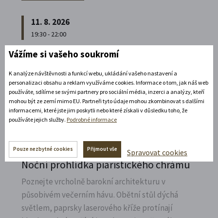
11. 8. 2026
19:30 - 22:00
Vážíme si vašeho soukromí
Bílá paní na vdávání
Zábavné představení plné hereckých hvězd na
K analýze návštěvnosti a funkcí webu, ukládání vašeho nastavení a
personalizaci obsahu a reklam využíváme cookies. Informace o tom, jak náš web
zámecké open-air scéně v Litomyšli.
používáte, sdílíme se svými partnery pro sociální média, inzerci a analýzy, kteří
mohou být ze zemí mimo EU. Partneři tyto údaje mohou zkombinovat s dalšími
Rozbalte si další akce
informacemi, které jste jim poskytli nebo které získali v důsledku toho, že
používáte jejich služby.
Podrobné informace
14. 8. 2026
Pouze nezbytné cookies
Přijmout vše
Spravovat cookies
Noční prohlídka piaristického chrámu
Poznejte vrcholně barokní architekturu v
působivém večerním hávu. Obětní stůl dýchá
světlem, paprsky laserového kříže protínají