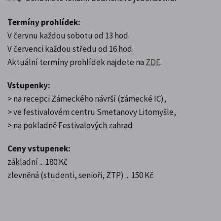
Termíny prohlídek:
V červnu každou sobotu od 13 hod.
V červenci každou středu od 16 hod.
Aktuální termíny prohlídek najdete na
ZDE
.
Vstupenky:
> na recepci Zámeckého návrší (zámecké IC),
> ve festivalovém centru Smetanovy Litomyšle,
> na pokladně Festivalových zahrad
Ceny vstupenek:
základní ... 180 Kč
zlevněná (studenti, senioři, ZTP) ... 150 Kč