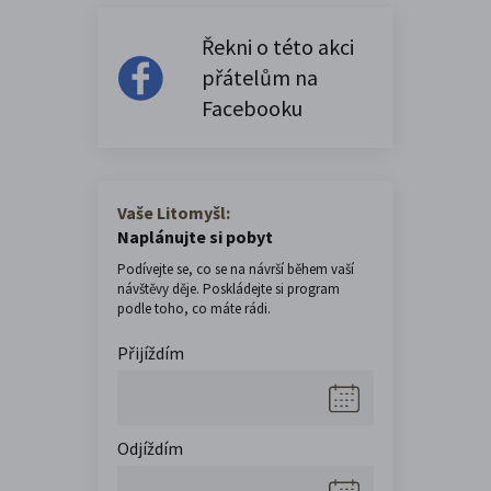
Řekni o této akci
přátelům na
Facebooku
Vaše Litomyšl:
Naplánujte si pobyt
Podívejte se, co se na návrší během vaší
návštěvy děje. Poskládejte si program
podle toho, co máte rádi.
Přijíždím
Odjíždím