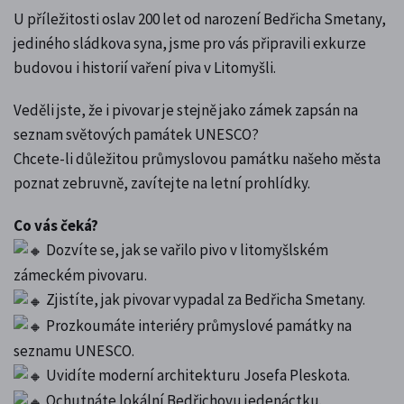
U příležitosti oslav 200 let od narození Bedřicha Smetany,
jediného sládkova syna, jsme pro vás připravili exkurze
budovou i historií vaření piva v Litomyšli.
Veděli jste, že i pivovar je stejně jako zámek zapsán na
seznam světových památek UNESCO?
Chcete-li důležitou průmyslovou památku našeho města
poznat zebruvně, zavítejte na letní prohlídky.
Co vás čeká?
Dozvíte se, jak se vařilo pivo v litomyšlském
zámeckém pivovaru.
Zjistíte, jak pivovar vypadal za Bedřicha Smetany.
Prozkoumáte interiéry průmyslové památky na
seznamu UNESCO.
Uvidíte moderní architekturu Josefa Pleskota.
Ochutnáte lokální Bedřichovu jedenáctku.