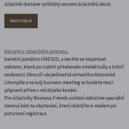
účastník dostane vytištěný seznam účastníků akce)
REGISTRACE
Nocujte v zámeckém pivovaru
,
barokní památce UNESCO, a nechte se inspirovat
městem, které po staletí přitahovalo intelektuály a tvůrčí
osobnosti. Okouzlí vás jedinečná atmosféra historické
Litomyšle a na svůj business meeting se budete moci
připravit přímo v místě jeho konání.
Pro účastníky Business Friends snídaní nabízíme speciální
slevový kód na ubytování, který obdržíte e-mailem po
potvrzení registrace.