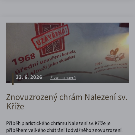
22. 6. 2026
Život na návrší
Znovuzrozený chrám Nalezení sv.
Kříže
Příběh piaristického chrámu Nalezení sv. Kříže je
příběhem velkého chátrání i odvážného znovuzrození.