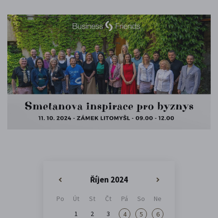
Říjen 2024
«
»
Po
Út
St
Čt
Pá
So
Ne
1
2
3
4
5
6