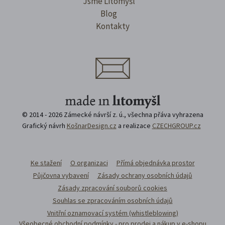
Jsme Litomyšl
Blog
Kontakty
© 2014 - 2026 Zámecké návrší z. ú., všechna přáva vyhrazena
Grafický návrh
KošnarDesign.cz
a realizace
CZECHGROUP.cz
Ke stažení
O organizaci
Přímá objednávka prostor
Půjčovna vybavení
Zásady ochrany osobních údajů
Zásady zpracování souborů cookies
Souhlas se zpracováním osobních údajů
Vnitřní oznamovací systém (whistleblowing)
Všeobecné obchodní podmínky - pro prodej a nákup v e-shopu