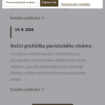
Zábavné představení plné hereckých hvězd na
Pouze nezbytné cookies
Přijmout vše
Spravovat cookies
zámecké open-air scéně v Litomyšli.
Rozbalte si další akce
14. 8. 2026
Noční prohlídka piaristického chrámu
Poznejte vrcholně barokní architekturu v
působivém večerním hávu. Obětní stůl dýchá
světlem, paprsky laserového kříže protínají
klenby a chrám ožívá instalacemi současného
umění.
Rozbalte si další akce