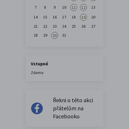
7
8
9
10
13
11
12
14
15
16
17
18
20
19
21
22
23
24
25
26
27
28
29
31
30
Vstupné
Zdarma
Řekni o této akci
přátelům na
Facebooku