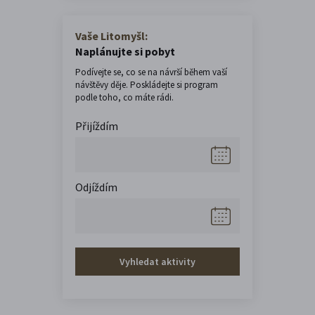
Vaše Litomyšl:
Naplánujte si pobyt
Podívejte se, co se na návrší během vaší
návštěvy děje. Poskládejte si program
podle toho, co máte rádi.
Přijíždím
Odjíždím
Vyhledat aktivity