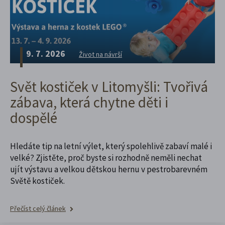
9. 7. 2026
Život na návrší
Svět kostiček v Litomyšli: Tvořivá
zábava, která chytne děti i
dospělé
Hledáte tip na letní výlet, který spolehlivě zabaví malé i
velké? Zjistěte, proč byste si rozhodně neměli nechat
ujít výstavu a velkou dětskou hernu v pestrobarevném
Světě kostiček.
Přečíst celý článek