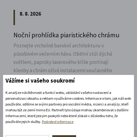
8. 8. 2026
Noční prohlídka piaristického chrámu
Poznejte vrcholně barokní architekturu v
působivém večerním hávu. Obětní stůl dýchá
světlem, paprsky laserového kříže protínají
klenby a chrám ožívá instalacemi současného
umění.
Vážíme si vašeho soukromí
Rozbalte si další akce
K analýze návštěvnosti a funkcí webu, ukládání vašeho nastavení a
personalizaci obsahu a reklam využíváme cookies. Informace o tom, jak náš web
používáte, sdílíme se svými partnery pro sociální média, inzerci a analýzy, kteří
11. 8. 2026
mohou být ze zemí mimo EU. Partneři tyto údaje mohou zkombinovat s dalšími
19:30 - 22:00
informacemi, které jste jim poskytli nebo které získali v důsledku toho, že
používáte jejich služby.
Podrobné informace
Bílá paní na vdávání