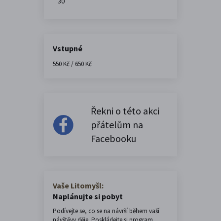
30
Vstupné
550 Kč / 650 Kč
Řekni o této akci
přátelům na
Facebooku
Vaše Litomyšl:
Naplánujte si pobyt
Podívejte se, co se na návrší během vaší
návštěvy děje. Poskládejte si program