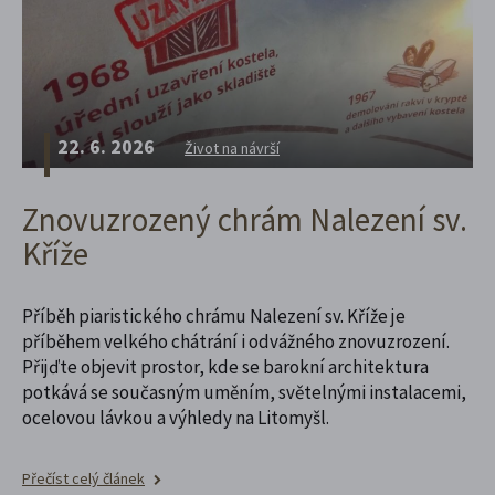
22. 6. 2026
Život na návrší
Znovuzrozený chrám Nalezení sv.
Kříže
Příběh piaristického chrámu Nalezení sv. Kříže je
příběhem velkého chátrání i odvážného znovuzrození.
Přijďte objevit prostor, kde se barokní architektura
potkává se současným uměním, světelnými instalacemi,
ocelovou lávkou a výhledy na Litomyšl.
Přečíst celý článek