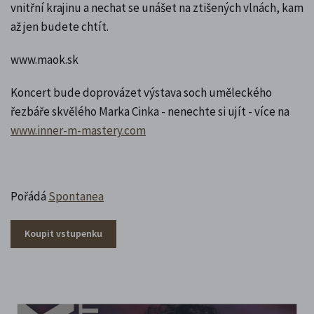
vnitřní krajinu a nechat se unášet na ztišených vlnách, kam
až jen budete chtít.
www.maok.sk
Koncert bude doprovázet výstava soch uměleckého
řezbáře skvělého Marka Cinka - nenechte si ujít - více na
www.inner-m-mastery.com
Pořádá
Spontanea
Koupit vstupenku