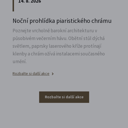
14. 8. 2026
Noční prohlídka piaristického chrámu
Poznejte vrcholně barokní architekturu v
působivém večerním hávu. Obětní stůl dýchá
světlem, paprsky laserového kříže protínají
klenby a chrám ožívá instalacemi současného
umění.
Rozbalte si další akce
Rozbalte si další akce