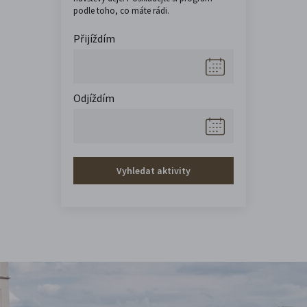
podle toho, co máte rádi.
Přijíždím
Odjíždím
Vyhledat aktivity