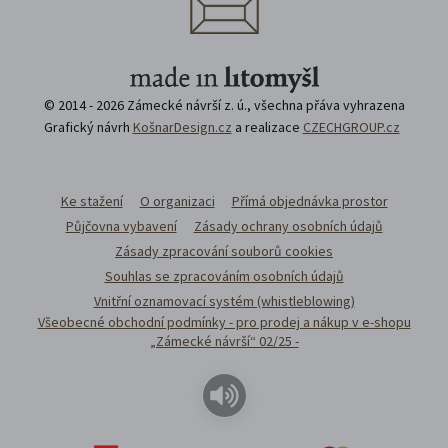
© 2014 - 2026 Zámecké návrší z. ú., všechna přáva vyhrazena
Grafický návrh
KošnarDesign.cz
a realizace
CZECHGROUP.cz
Ke stažení
O organizaci
Přímá objednávka prostor
Půjčovna vybavení
Zásady ochrany osobních údajů
Zásady zpracování souborů cookies
Souhlas se zpracováním osobních údajů
Vnitřní oznamovací systém (whistleblowing)
Všeobecné obchodní podmínky - pro prodej a nákup v e-shopu
„Zámecké návrší“ 02/25 -