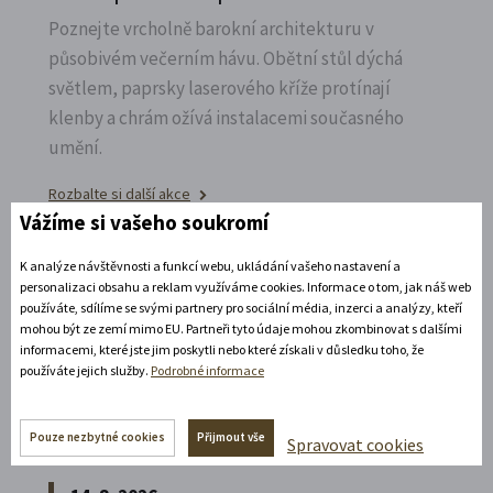
Poznejte vrcholně barokní architekturu v
působivém večerním hávu. Obětní stůl dýchá
světlem, paprsky laserového kříže protínají
klenby a chrám ožívá instalacemi současného
umění.
Rozbalte si další akce
Vážíme si vašeho soukromí
11. 8. 2026
K analýze návštěvnosti a funkcí webu, ukládání vašeho nastavení a
19:30 - 22:00
personalizaci obsahu a reklam využíváme cookies. Informace o tom, jak náš web
používáte, sdílíme se svými partnery pro sociální média, inzerci a analýzy, kteří
Bílá paní na vdávání
mohou být ze zemí mimo EU. Partneři tyto údaje mohou zkombinovat s dalšími
informacemi, které jste jim poskytli nebo které získali v důsledku toho, že
Zábavné představení plné hereckých hvězd na
používáte jejich služby.
Podrobné informace
zámecké open-air scéně v Litomyšli.
Pouze nezbytné cookies
Přijmout vše
Rozbalte si další akce
Spravovat cookies