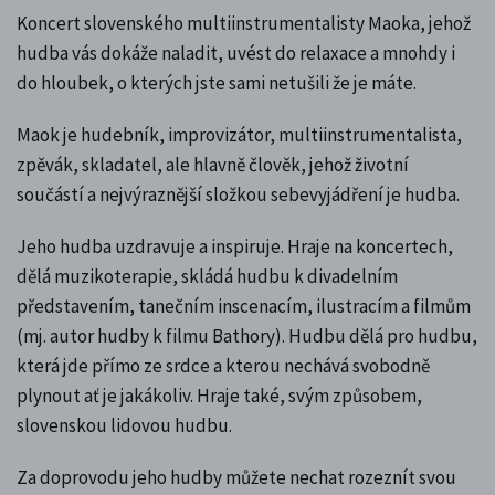
Koncert slovenského multiinstrumentalisty Maoka, jehož
hudba vás dokáže naladit, uvést do relaxace a mnohdy i
do hloubek, o kterých jste sami netušili že je máte.
Maok je hudebník, improvizátor, multiinstrumentalista,
zpěvák, skladatel, ale hlavně člověk, jehož životní
součástí a nejvýraznější složkou sebevyjádření je hudba.
Jeho hudba uzdravuje a inspiruje. Hraje na koncertech,
dělá muzikoterapie, skládá hudbu k divadelním
představením, tanečním inscenacím, ilustracím a filmům
(mj. autor hudby k filmu Bathory). Hudbu dělá pro hudbu,
která jde přímo ze srdce a kterou nechává svobodně
plynout ať je jakákoliv. Hraje také, svým způsobem,
slovenskou lidovou hudbu.
Za doprovodu jeho hudby můžete nechat rozeznít svou