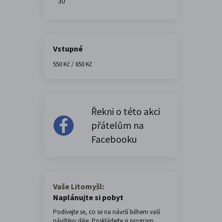
30
Vstupné
550 Kč / 650 Kč
Řekni o této akci
přátelům na
Facebooku
Vaše Litomyšl:
Naplánujte si pobyt
Podívejte se, co se na návrší během vaší
návštěvy děje. Poskládejte si program