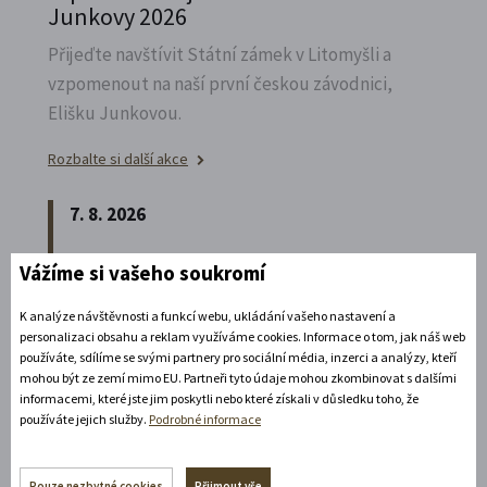
Junkovy 2026
Přijeďte navštívit Státní zámek v Litomyšli a
vzpomenout na naší první českou závodnici,
Elišku Junkovou.
Rozbalte si další akce
7. 8. 2026
Vážíme si vašeho soukromí
Speciální prohlídka chrámu s
Ludmilou Marešovou
K analýze návštěvnosti a funkcí webu, ukládání vašeho nastavení a
Kesselgruberovou
personalizaci obsahu a reklam využíváme cookies. Informace o tom, jak náš web
používáte, sdílíme se svými partnery pro sociální média, inzerci a analýzy, kteří
Vydejte se na komentovanou prohlídku
mohou být ze zemí mimo EU. Partneři tyto údaje mohou zkombinovat s dalšími
informacemi, které jste jim poskytli nebo které získali v důsledku toho, že
piaristického chrámu Nalezení sv.
Kříže s
používáte jejich služby.
Podrobné informace
Ludmilou Marešovou Kesselgruberovou a
poznejte jeho interiéry i bohatou sochařskou
Pouze nezbytné cookies
Přijmout vše