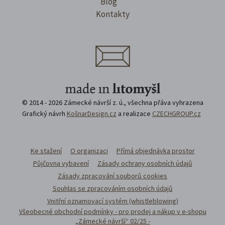
Blog
Kontakty
© 2014 - 2026 Zámecké návrší z. ú., všechna přáva vyhrazena
Grafický návrh
KošnarDesign.cz
a realizace
CZECHGROUP.cz
Ke stažení
O organizaci
Přímá objednávka prostor
Půjčovna vybavení
Zásady ochrany osobních údajů
Zásady zpracování souborů cookies
Souhlas se zpracováním osobních údajů
Vnitřní oznamovací systém (whistleblowing)
Všeobecné obchodní podmínky - pro prodej a nákup v e-shopu
„Zámecké návrší“ 02/25 -