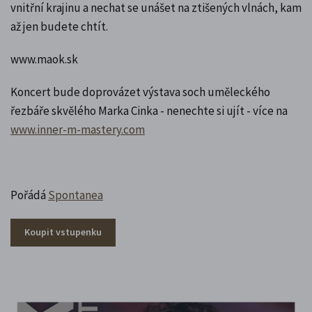
vnitřní krajinu a nechat se unášet na ztišených vlnách, kam
až jen budete chtít.
www.maok.sk
Koncert bude doprovázet výstava soch uměleckého
řezbáře skvělého Marka Cinka - nenechte si ujít - více na
www.inner-m-mastery.com
Pořádá
Spontanea
Koupit vstupenku