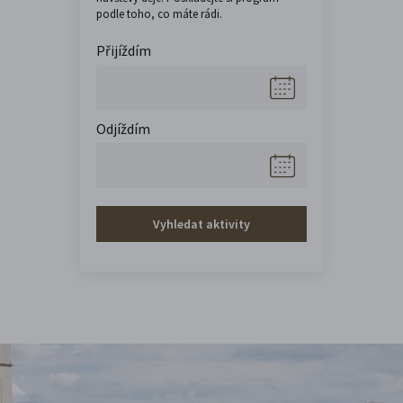
podle toho, co máte rádi.
Přijíždím
Odjíždím
Vyhledat aktivity