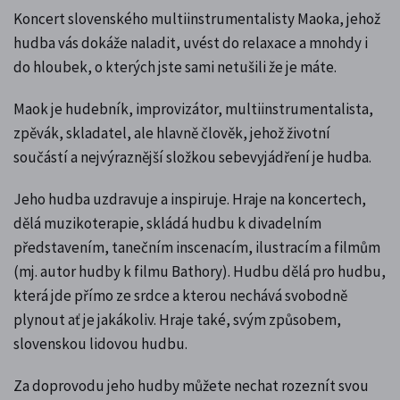
Koncert slovenského multiinstrumentalisty Maoka, jehož
hudba vás dokáže naladit, uvést do relaxace a mnohdy i
do hloubek, o kterých jste sami netušili že je máte.
Maok je hudebník, improvizátor, multiinstrumentalista,
zpěvák, skladatel, ale hlavně člověk, jehož životní
součástí a nejvýraznější složkou sebevyjádření je hudba.
Jeho hudba uzdravuje a inspiruje. Hraje na koncertech,
dělá muzikoterapie, skládá hudbu k divadelním
představením, tanečním inscenacím, ilustracím a filmům
(mj. autor hudby k filmu Bathory). Hudbu dělá pro hudbu,
která jde přímo ze srdce a kterou nechává svobodně
plynout ať je jakákoliv. Hraje také, svým způsobem,
slovenskou lidovou hudbu.
Za doprovodu jeho hudby můžete nechat rozeznít svou