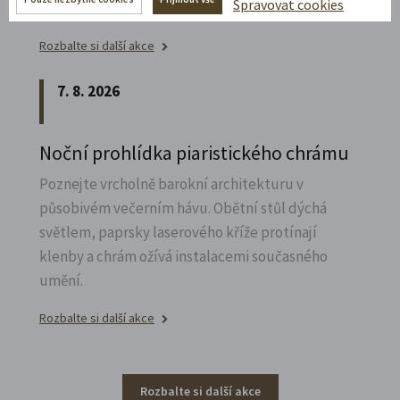
Spravovat cookies
výzdobu z trochu jiné perspektivy.
Rozbalte si další akce
7. 8. 2026
Noční prohlídka piaristického chrámu
Poznejte vrcholně barokní architekturu v
působivém večerním hávu. Obětní stůl dýchá
světlem, paprsky laserového kříže protínají
klenby a chrám ožívá instalacemi současného
umění.
Rozbalte si další akce
Rozbalte si další akce