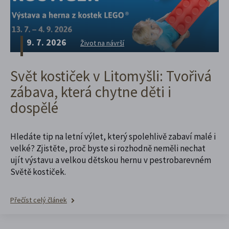
9. 7. 2026
Život na návrší
Svět kostiček v Litomyšli: Tvořivá
zábava, která chytne děti i
dospělé
Hledáte tip na letní výlet, který spolehlivě zabaví malé i
velké? Zjistěte, proč byste si rozhodně neměli nechat
ujít výstavu a velkou dětskou hernu v pestrobarevném
Světě kostiček.
Přečíst celý článek