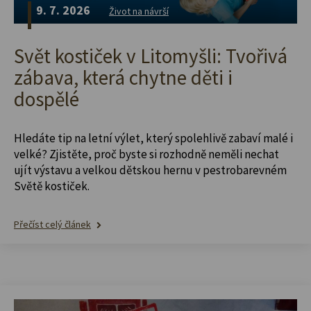
9. 7. 2026
Život na návrší
Svět kostiček v Litomyšli: Tvořivá
zábava, která chytne děti i
dospělé
Hledáte tip na letní výlet, který spolehlivě zabaví malé i
velké? Zjistěte, proč byste si rozhodně neměli nechat
ujít výstavu a velkou dětskou hernu v pestrobarevném
Světě kostiček.
Přečíst celý článek