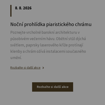
8. 8. 2026
Noční prohlídka piaristického chrámu
Poznejte vrcholně barokní architekturu v
působivém večerním hávu. Obětní stůl dýchá
světlem, paprsky laserového kříže protínají
klenby a chrám ožívá instalacemi současného
umění.
Rozbalte si další akce
Rozbalte si další akce