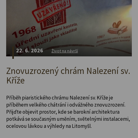
22. 6. 2026
Život na návrší
Znovuzrozený chrám Nalezení sv.
Kříže
Příběh piaristického chrámu Nalezení sv. Kříže je
příběhem velkého chátrání i odvážného znovuzrození.
Přijďte objevit prostor, kde se barokní architektura
potkává se současným uměním, světelnými instalacemi,
ocelovou lávkou a výhledy na Litomyšl.