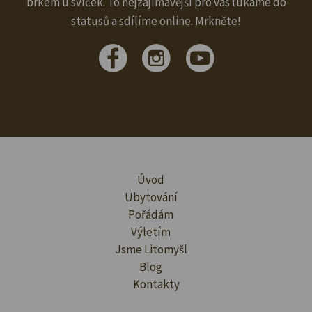
brkem u svíček. To nejzajímavější pro vás ťukáme do
statusů a sdílíme online. Mrkněte!
Úvod
Ubytování
Pořádám
Výletím
Jsme Litomyšl
Blog
Kontakty