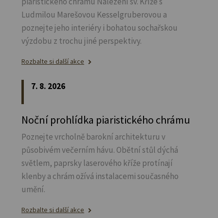
piaristického chrámu Nalezení sv.
Kříže s
Ludmilou Marešovou Kesselgruberovou a
poznejte jeho interiéry i bohatou sochařskou
výzdobu z trochu jiné perspektivy.
Rozbalte si další akce
7. 8. 2026
Noční prohlídka piaristického chrámu
Poznejte vrcholně barokní architekturu v
působivém večerním hávu. Obětní stůl dýchá
světlem, paprsky laserového kříže protínají
klenby a chrám ožívá instalacemi současného
umění.
Rozbalte si další akce