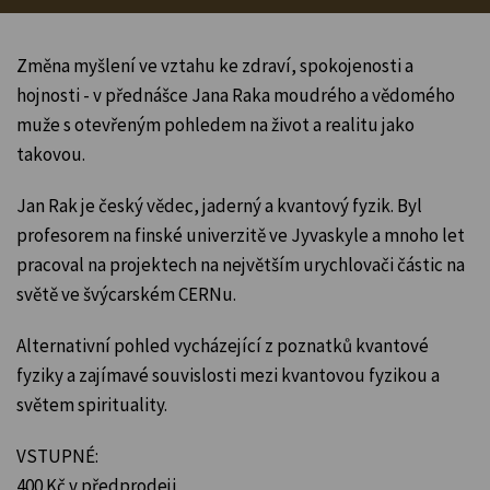
Změna myšlení ve vztahu ke zdraví, spokojenosti a
hojnosti - v přednášce Jana Raka moudrého a vědomého
muže s otevřeným pohledem na život a realitu jako
takovou.
Jan Rak je český vědec, jaderný a kvantový fyzik. Byl
profesorem na finské univerzitě ve Jyvaskyle a mnoho let
pracoval na projektech na největším urychlovači částic na
světě ve švýcarském CERNu.
Alternativní pohled vycházející z poznatků kvantové
fyziky a zajímavé souvislosti mezi kvantovou fyzikou a
světem spirituality.
VSTUPNÉ:
400 Kč v předprodeji