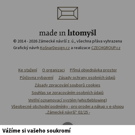
© 2014 - 2026 Zámecké návrší z. ú., všechna přáva vyhrazena
Grafický návrh
KošnarDesign.cz
a realizace
CZECHGROUP.cz
Ke stažení
O organizaci
Přímá objednávka prostor
Půjčovna vybavení
Zásady ochrany osobních údajů
Zásady zpracování souborů cookies
Souhlas se zpracováním osobních údajů
Vnitřní oznamovací systém (whistleblowing)
Všeobecné obchodní podmínky - pro prodej a nákup v e-shopu
„Zámecké návrší“ 02/25 -
Vážíme si vašeho soukromí