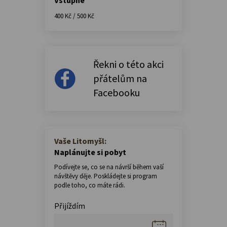
400 Kč / 500 Kč
Řekni o této akci
přátelům na
Facebooku
Vaše Litomyšl:
Naplánujte si pobyt
Podívejte se, co se na návrší během vaší
návštěvy děje. Poskládejte si program
podle toho, co máte rádi.
Přijíždím