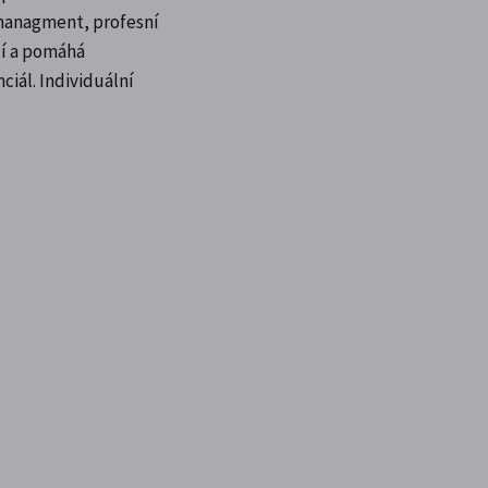
 managment, profesní
axí a pomáhá
ciál. Individuální