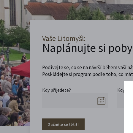
Vaše Litomyšl:
Naplánujte si poby
Podívejte se, co se na návrší během vaší ná
Poskládejte si program podle toho, co máte
Kdy přijedete?
Kdy se 
Začněte se těšit!