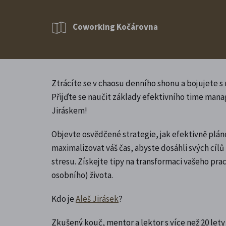
Coworking Kočárovna
Ztrácíte se v chaosu denního shonu a bojujete 
Přijďte se naučit základy efektivního time ma
Jiráskem!
Objevte osvědčené strategie, jak efektivně pláno
maximalizovat váš čas, abyste dosáhli svých cíl
stresu. Získejte tipy na transformaci vašeho pra
osobního) života.
Kdo je
Aleš Jirásek
?
Zkušený kouč, mentor a lektor s více než 20 lety