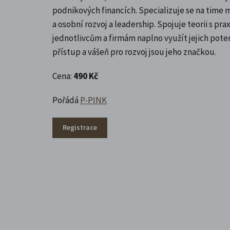
podnikových financích. Specializuje se na time
a osobní rozvoj a leadership. Spojuje teorii s pr
jednotlivcům a firmám naplno využít jejich poten
přístup a vášeň pro rozvoj jsou jeho značkou.
Cena:
490 Kč
Pořádá
P-PINK
Registrace