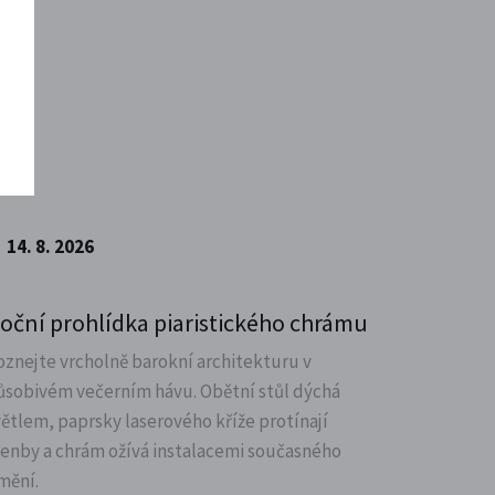
14. 8. 2026
oční prohlídka piaristického chrámu
oznejte vrcholně barokní architekturu v
ůsobivém večerním hávu. Obětní stůl dýchá
větlem, paprsky laserového kříže protínají
lenby a chrám ožívá instalacemi současného
mění.