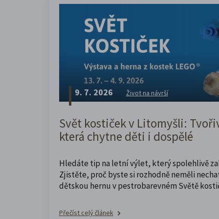
9. 7. 2026
Život na návrší
Svět kostiček v Litomyšli: Tvoři
která chytne děti i dospělé
Hledáte tip na letní výlet, který spolehlivě z
Zjistěte, proč byste si rozhodně neměli nechat
dětskou hernu v pestrobarevném Světě kosti
Přečíst celý článek