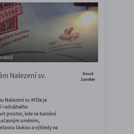
a návrší
m Nalezení sv.
David
Zandler
u Nalezení sv. Kříže je
í i odvážného
vit prostor, kde se barokní
současným uměním,
celovou lávkou a výhledy na