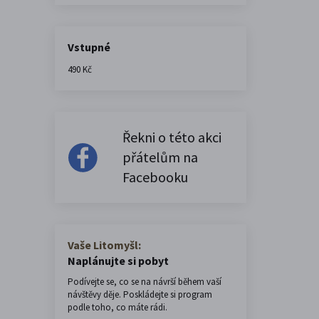
Vstupné
490 Kč
Řekni o této akci
přátelům na
Facebooku
Vaše Litomyšl:
Naplánujte si pobyt
Podívejte se, co se na návrší během vaší
návštěvy děje. Poskládejte si program
podle toho, co máte rádi.