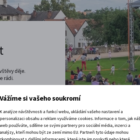
t
vštěvy děje.
 rádi.
vracíte domů?
Vážíme si vašeho soukromí
K analýze návštěvnosti a funkcí webu, ukládání vašeho nastavení a
personalizaci obsahu a reklam využíváme cookies. Informace o tom, jak ná
web používáte, sdílíme se svými partnery pro sociální média, inzerci a
analýzy, kteří mohou být ze zemí mimo EU. Partneři tyto údaje mohou
zkombinovat s dalšími informacemi, které jste jim poskytli nebo které