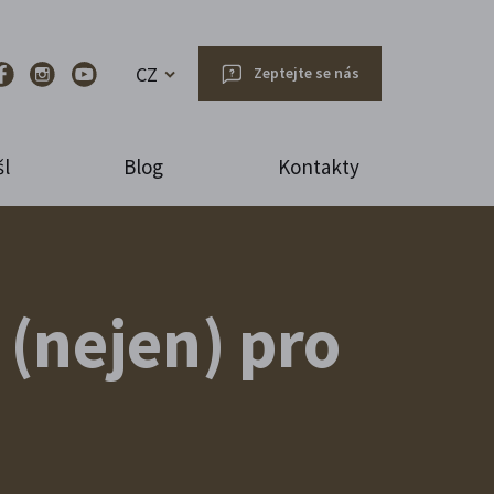
CZ
Zeptejte se nás
l
Blog
Kontakty
(nejen) pro