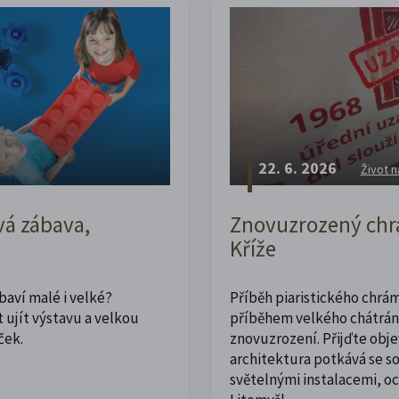
22. 6. 2026
Život n
vá zábava,
Znovuzrozený chrá
Kříže
abaví malé i velké?
Příběh piaristického chrám
 ujít výstavu a velkou
příběhem velkého chátrán
ček.
znovuzrození. Přijďte obje
architektura potkává se 
světelnými instalacemi, o