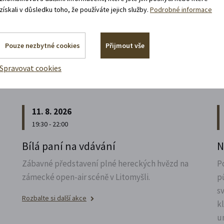
získali v důsledku toho, že používáte jejich služby.
Podrobné informace
Pouze nezbytné cookies
Přijmout vše
Akce, co jsou za rohem
Spravovat cookies
11. 8. 2026
19:30 - 22:00
u
Bílá paní na vdávání
N
Zábavné představení plné hereckých hvězd na
P
zámecké open-air scéně v Litomyšli.
p
s
Rozbalte si další akce
k
u