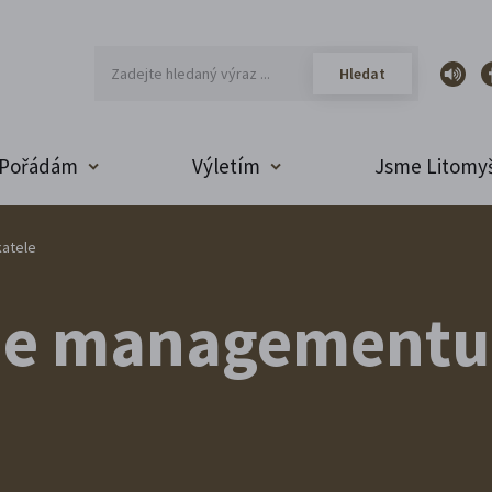
Pořádám
Výletím
Jsme Litomyš
katele
me managementu 