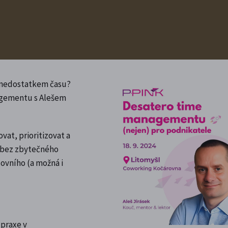
s nedostatkem času?
nagementu s Alešem
vat, prioritizovat a
ů bez zbytečného
covního (a možná i
 praxe v