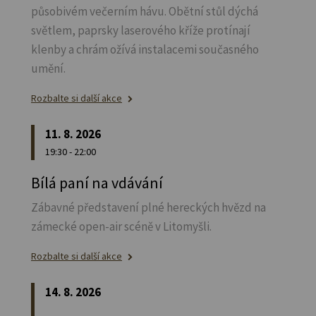
působivém večerním hávu. Obětní stůl dýchá
světlem, paprsky laserového kříže protínají
klenby a chrám ožívá instalacemi současného
umění.
Rozbalte si další akce
11. 8. 2026
19:30 - 22:00
Bílá paní na vdávání
Zábavné představení plné hereckých hvězd na
zámecké open-air scéně v Litomyšli.
Rozbalte si další akce
14. 8. 2026