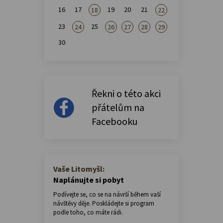
16
17
19
20
21
18
22
23
25
24
26
27
28
29
30
Řekni o této akci
přátelům na
Facebooku
Vaše Litomyšl:
Naplánujte si pobyt
Podívejte se, co se na návrší během vaší
návštěvy děje. Poskládejte si program
podle toho, co máte rádi.