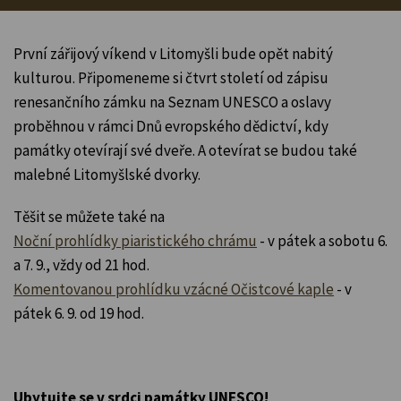
První zářijový víkend v Litomyšli bude opět nabitý
kulturou. Připomeneme si čtvrt století od zápisu
renesančního zámku na Seznam UNESCO a oslavy
proběhnou v rámci Dnů evropského dědictví, kdy
památky otevírají své dveře. A otevírat se budou také
malebné Litomyšlské dvorky.
Těšit se můžete také na
Noční prohlídky piaristického chrámu
- v pátek a sobotu 6.
a 7. 9., vždy od 21 hod.
Komentovanou prohlídku vzácné Očistcové kaple
- v
pátek 6. 9. od 19 hod.
Ubytujte se v srdci památky UNESCO!