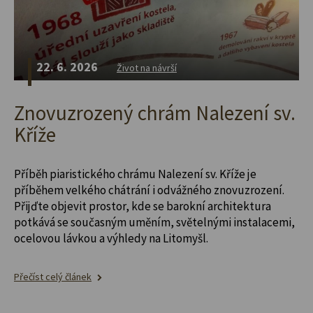
22. 6. 2026
Život na návrší
Znovuzrozený chrám Nalezení sv.
Kříže
Příběh piaristického chrámu Nalezení sv. Kříže je
příběhem velkého chátrání i odvážného znovuzrození.
Přijďte objevit prostor, kde se barokní architektura
potkává se současným uměním, světelnými instalacemi,
ocelovou lávkou a výhledy na Litomyšl.
Přečíst celý článek