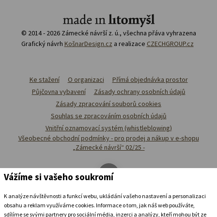
© 2014 - 2026 Zámecké návrší z. ú., všechna přáva vyhrazena
Grafický návrh
KošnarDesign.cz
a realizace
CZECHGROUP.cz
Ke stažení
O organizaci
Přímá objednávka prostor
Půjčovna vybavení
Zásady ochrany osobních údajů
Zásady zpracování souborů cookies
Souhlas se zpracováním osobních údajů
Vnitřní oznamovací systém (whistleblowing)
Všeobecné obchodní podmínky - pro prodej a nákup v e-shopu
„Zámecké návrší“ 02/25 -
Vážíme si vašeho soukromí
K analýze návštěvnosti a funkcí webu, ukládání vašeho nastavení a personalizaci
obsahu a reklam využíváme cookies. Informace o tom, jak náš web používáte,
sdílíme se svými partnery pro sociální média, inzerci a analýzy, kteří mohou být ze