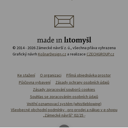
© 2014 - 2026 Zámecké návrší z. ú., všechna přáva vyhrazena
Grafický návrh
KošnarDesign.cz
a realizace
CZECHGROUP.cz
Ke stažení
O organizaci
Přímá objednávka prostor
Půjčovna vybavení
Zásady ochrany osobních údajů
Zásady zpracování souborů cookies
Souhlas se zpracováním osobních údajů
Vnitřní oznamovací systém (whistleblowing)
Všeobecné obchodní podmínky - pro prodej a nákup v e-shopu
„Zámecké návrší“ 02/25 -