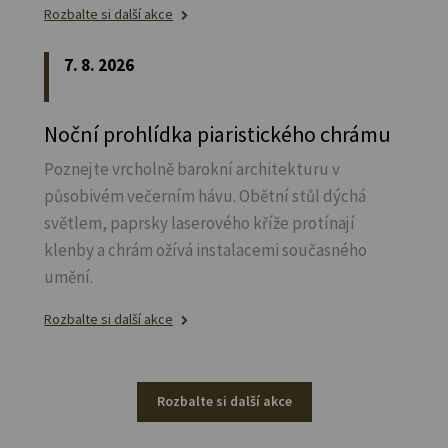
Rozbalte si další akce
7. 8. 2026
Noční prohlídka piaristického chrámu
Poznejte vrcholně barokní architekturu v
působivém večerním hávu. Obětní stůl dýchá
světlem, paprsky laserového kříže protínají
klenby a chrám ožívá instalacemi současného
umění.
Rozbalte si další akce
Rozbalte si další akce