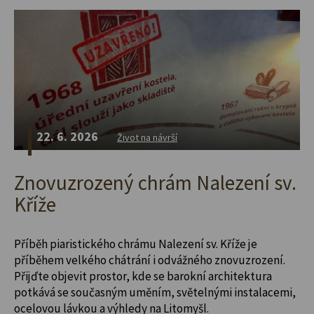
22. 6. 2026
Život na návrší
Znovuzrozený chrám Nalezení sv.
Kříže
Příběh piaristického chrámu Nalezení sv. Kříže je
příběhem velkého chátrání i odvážného znovuzrození.
Přijďte objevit prostor, kde se barokní architektura
potkává se současným uměním, světelnými instalacemi,
ocelovou lávkou a výhledy na Litomyšl.