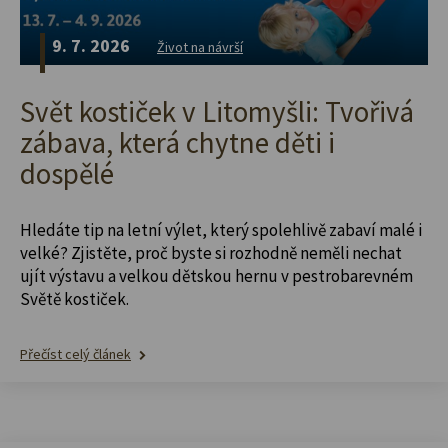
9. 7. 2026
Život na návrší
Svět kostiček v Litomyšli: Tvořivá
zábava, která chytne děti i
dospělé
Hledáte tip na letní výlet, který spolehlivě zabaví malé i
velké? Zjistěte, proč byste si rozhodně neměli nechat
ujít výstavu a velkou dětskou hernu v pestrobarevném
Světě kostiček.
Přečíst celý článek