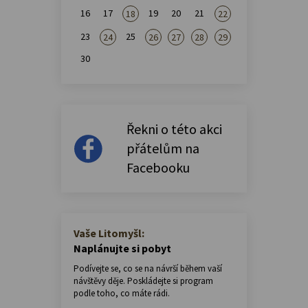
16
17
19
20
21
18
22
23
25
24
26
27
28
29
30
Řekni o této akci
přátelům na
Facebooku
Vaše Litomyšl:
Naplánujte si pobyt
Podívejte se, co se na návrší během vaší
návštěvy děje. Poskládejte si program
podle toho, co máte rádi.