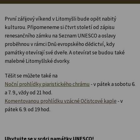
První zářijový víkend v Litomyšli bude opět nabitý
kulturou. Připomeneme si čtvrt století od zápisu
renesančního zámku na Seznam UNESCO a oslavy
proběhnou v rámci Dnů evropského dědictví, kdy
památky otevírají své dveře. A otevírat se budou také
malebné Litomyšlské dvorky.
Těšit se můžete také na
Noční prohlídky piaristického chrámu
- v pátek a sobotu 6.
a 7. 9., vždy od 21 hod.
Komentovanou prohlídku vzácné Očistcové kaple
- v
pátek 6. 9. od 19 hod.
Ubytujte se v srdci památky UNESCO!