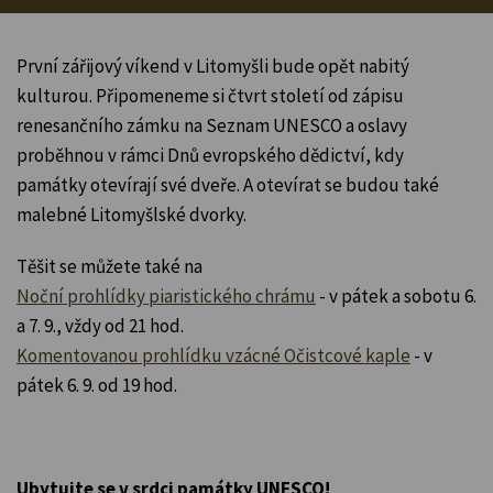
První zářijový víkend v Litomyšli bude opět nabitý
kulturou. Připomeneme si čtvrt století od zápisu
renesančního zámku na Seznam UNESCO a oslavy
proběhnou v rámci Dnů evropského dědictví, kdy
památky otevírají své dveře. A otevírat se budou také
malebné Litomyšlské dvorky.
Těšit se můžete také na
Noční prohlídky piaristického chrámu
- v pátek a sobotu 6.
a 7. 9., vždy od 21 hod.
Komentovanou prohlídku vzácné Očistcové kaple
- v
pátek 6. 9. od 19 hod.
Ubytujte se v srdci památky UNESCO!