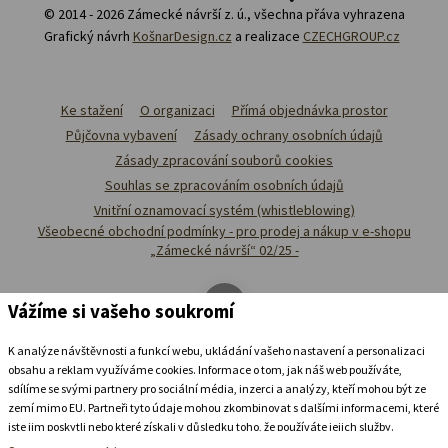
© 2014 - 2026 Zámecké návrší z. ú., všechna přáva vyhrazena
Grafický návrh
KošnarDesign.cz
a realizace
CZECHGROUP.cz
Ke stažení
O organizaci
Přímá objednávka prostor
Půjčovna vybavení
Zásady ochrany osobních údajů
Zásady zpracování souborů cookies
Souhlas se zpracováním osobních údajů
Vnitřní oznamovací systém (whistleblowing)
Všeobecné obchodní podmínky - pro prodej a nákup v e-shopu
„Zámecké návrší“ 02/25 -
Vážíme si vašeho soukromí
K analýze návštěvnosti a funkcí webu, ukládání vašeho nastavení a personalizaci
obsahu a reklam využíváme cookies. Informace o tom, jak náš web používáte,
sdílíme se svými partnery pro sociální média, inzerci a analýzy, kteří mohou být ze
zemí mimo EU. Partneři tyto údaje mohou zkombinovat s dalšími informacemi, které
jste jim poskytli nebo které získali v důsledku toho, že používáte jejich služby.
Podrobné informace