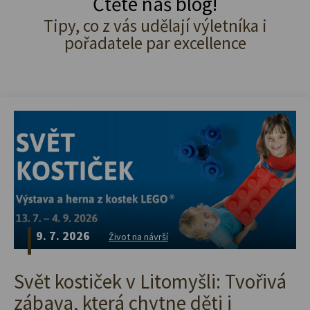
Čtěte náš blog!
Tipy, co z vás udělají výletníka i
pořadatele par excellence
9. 7. 2026
Život na návrší
Svět kostiček v Litomyšli: Tvořivá
zábava, která chytne děti i