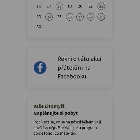
16
17
19
20
21
18
22
23
25
24
26
27
28
29
30
Řekni o této akci
přátelům na
Facebooku
Vaše Litomyšl:
Naplánujte si pobyt
Podívejte se, co se na návrší během vaší
návštěvy děje. Poskládejte si program
podle toho, co máte rádi.