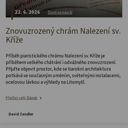
22. 6. 2026
Život na návrší
Znovuzrozený chrám Nalezení sv.
Kříže
Příběh piaristického chrámu Nalezení sv. Kříže je
příběhem velkého chátrání i odvážného znovuzrození.
Přijďte objevit prostor, kde se barokní architektura
potkává se současným uměním, světelnými instalacemi,
ocelovou lávkou a výhledy na Litomyšl.
Přečíst celý článek
David Zandler